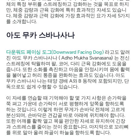
체의 특정 부위를 스트레칭하고 강화하는 것을 목표로 하지
만, 체중 감량과 근육 강화에 특히 효과적인 자세도 있습니
다. 체중 감량과 근력 강화에 가장 효과적인 요가 자세 5가지
를 소개합니다.
아도 무카 스바나사나
다운워드 페이싱 도그(Downward Facing Dog)
라고도 알려
진 아도 무카 스바나사나 (
Adho Mukha Svanasana)
는 전신
스트레칭에 탁월하며 팔, 코어, 다리 근육 강화에도 도움을
줍니다. 또한 소화를 촉진하고 마음을 안정시키며 몸에 활력
을 불어넣고 허리 통증을 완화하는 효과도 있습니다.
아도
무카 스바나사
나는 태양 경배 A와 B 동작에 포함되지만, 단
독으로도 쉽게 수행할 수 있습니다.
이 자세를 연습할 때 기억해야 할 몇 가지 사항은 손가락을
쭉 펴고 가운데 손가락이 서로 평행하게 앞쪽을 향하도록
하는 것입니다. 이렇게 하면 무게가 손바닥 전체에 고르게
분산되며, 손바닥은 견갑골 바로 아래에 위치해야 합니다.
또한 어깨를 활짝 열고 목을 편안한 자세로 유지하여 긴장
과 스트레스를 줄이는 것이 중요합니다. 마지막으로 꼬리뼈
를 위로 말아 올려 좌골이 하늘을 향하도록 합니다.