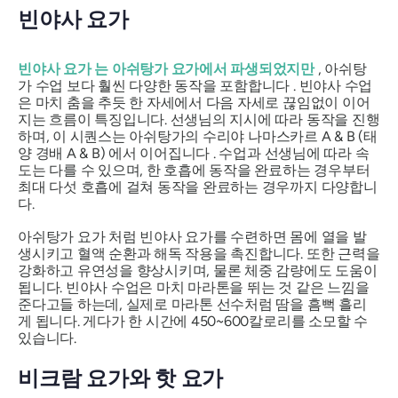
빈야사 요가
빈야사 요가
는 아쉬탕가 요가에서 파생되었지만
,
아쉬탕
가
수업 보다 훨씬 다양한 동작을 포함합니다 .
빈야사
수업
은 마치 춤을 추듯 한 자세에서 다음 자세로 끊임없이 이어
지는 흐름이 특징입니다. 선생님의 지시에 따라 동작을 진행
하며, 이 시퀀스는
아쉬탕가의
수리야 나마스카르 A & B
(태
양 경배 A & B) 에서 이어집니다 . 수업과 선생님에 따라 속
도는 다를 수 있으며, 한 호흡에 동작을 완료하는 경우부터
최대 다섯 호흡에 걸쳐 동작을 완료하는 경우까지 다양합니
다.
아쉬탕가 요가
처럼
빈야사 요가를
수련하면 몸에 열을 발
생시키고 혈액 순환과 해독 작용을 촉진합니다. 또한 근력을
강화하고 유연성을 향상시키며, 물론 체중 감량에도 도움이
됩니다.
빈야사
수업은 마치 마라톤을 뛰는 것 같은 느낌을
준다고들 하는데, 실제로 마라톤 선수처럼 땀을 흠뻑 흘리
게 됩니다. 게다가 한 시간에 450~600칼로리를 소모할 수
있습니다.
비크람 요가와 핫 요가