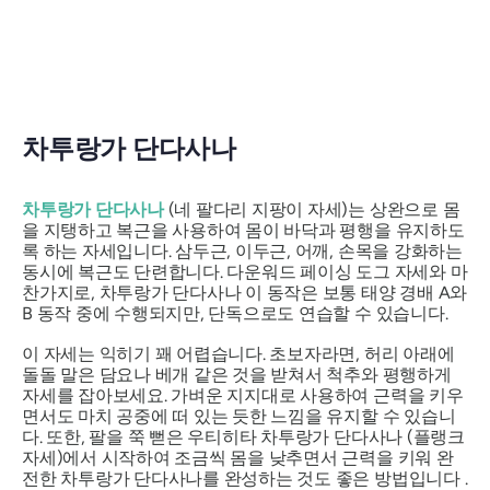
차투랑가 단다사나
차투랑가 단다사나
(네 팔다리 지팡이 자세)는 상완으로 몸
을 지탱하고 복근을 사용하여 몸이 바닥과 평행을 유지하도
록 하는 자세입니다. 삼두근, 이두근, 어깨, 손목을 강화하는
동시에 복근도 단련합니다. 다운워드 페이싱 도그 자세와 마
찬가지로,
차투랑가 단다사나
이 동작은 보통 태양 경배 A와
B 동작 중에 수행되지만, 단독으로도 연습할 수 있습니다.
이 자세는 익히기 꽤 어렵습니다. 초보자라면, 허리 아래에
돌돌 말은 담요나 베개 같은 것을 받쳐서 척추와 평행하게
자세를 잡아보세요. 가벼운 지지대로 사용하여 근력을 키우
면서도 마치 공중에 떠 있는 듯한 느낌을 유지할 수 있습니
다. 또한, 팔을 쭉 뻗은 우티히타
차투랑가 단다사나
(플랭크
자세)에서 시작하여 조금씩 몸을 낮추면서 근력을 키워 완
전한
차투랑가 단다사나를
완성하는 것도 좋은 방법입니다 .