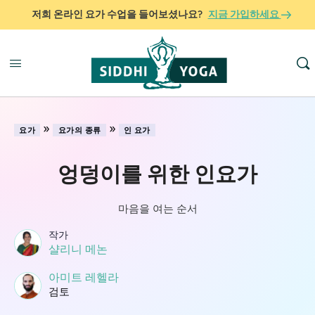
저희 온라인 요가 수업을 들어보셨나요?
지금 가입하세요
»
»
요가
요가의 종류
인 요가
엉덩이를 위한 인요가
마음을 여는 순서
작가
샬리니 메논
아미트 레헬라
검토