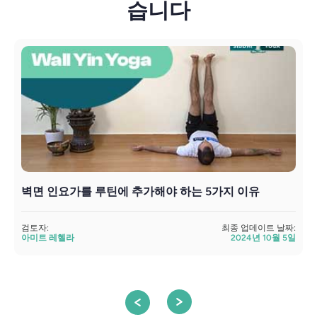
습니다
벽면 인요가를 루틴에 추가해야 하는 5가지 이유
검토자:
최종 업데이트 날짜:
검
아미트 레헬라
2024년 10월 5일