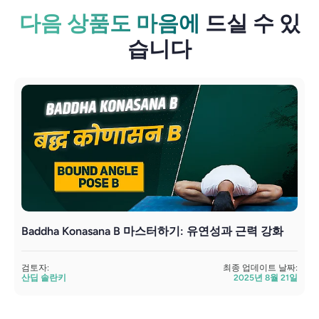
다음 상품도 마음에
드실 수 있
습니다
Baddha Konasana B 마스터하기: 유연성과 근력 강화
검토자:
최종 업데이트 날짜:
산딥 솔란키
2025년 8월 21일
검