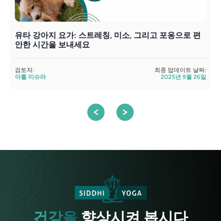
유타 강아지 요가: 스트레칭, 미소, 그리고 포옹으로 편
안한 시간을 보내세요
검
검토자:
최종 업데이트 날짜:
아툴 미슈라
2025년 9월 26일
건강을
향상시켜 봅시다