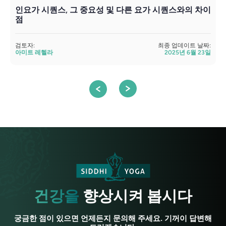
인요가 시퀀스, 그 중요성 및 다른 요가 시퀀스와의 차이
점
검
검토자:
최종 업데이트 날짜:
아미트 레헬라
2025년 6월 23일
건강을
향상시켜 봅시다
궁금한 점이 있으면 언제든지 문의해 주세요. 기꺼이 답변해