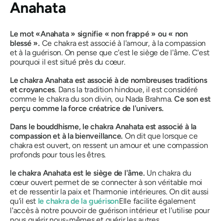
Anahata
Le mot «
Anahata »
signifie « non frappé » ou « non
blessé ».
Ce chakra est associé à l'amour, à la compassion
et à la guérison. On pense que c'est le siège de l'âme. C'est
pourquoi il est situé près du cœur
.
Le
chakra Anahata
est associé à de nombreuses traditions
et croyances
.
Dans la tradition hindoue, il est considéré
comme le chakra du son divin, ou Nada Brahma.
Ce son est
perçu comme la force créatrice de l'univers.
Dans le bouddhisme, le
chakra Anahata
est associé à la
compassion et à la bienveillance.
On dit que lorsque ce
chakra est ouvert, on ressent un amour et une compassion
profonds pour tous les êtres.
le
chakra Anahata
est le siège de l'âme.
Un chakra du
cœur ouvert permet de se connecter à son véritable moi
et de ressentir la paix et l'harmonie intérieures. On dit aussi
qu'il est
le chakra de la guérison
Elle facilite également
l'accès à notre pouvoir de guérison intérieur et l'utilise pour
nous guérir nous-mêmes et guérir les autres.