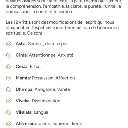
qualités divines sont : la félicité, la paix, l'harmonie, l'amour,
la compréhension, l'empathie, la clarté, la pureté, l'unité, la
compassion, la bonté et le pardon.
Les 12
vrittis
sont des modifications de l'esprit qui nous
éloignent de l'esprit divin indifférencié issu de l'ignorance
spirituelle. Ce sont :
Asha
:
Souhait, désir, espoir
Cinta
:
Attentionnée, Anxiété
Cesta
:
Effort
Mamta
:
Possession, Affection
Dhamba
:
Arrogance, Vanité
Viveka
:
Discrimination
Vikalata
:
Langue
Ahamkara
:
vanité, égoïsme, fierté