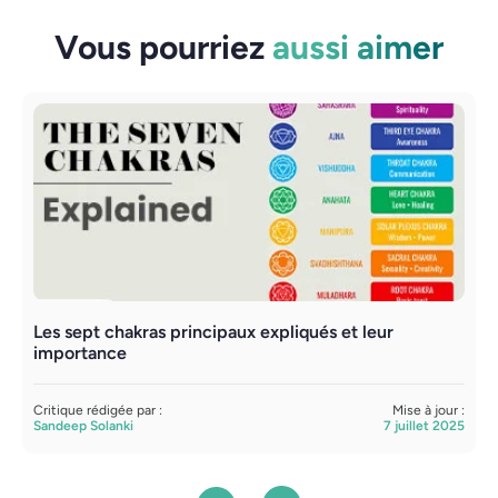
Vous pourriez
aussi aimer
Les sept chakras principaux expliqués et leur
I
importance
e
Critique rédigée par :
Mise à jour :
C
Sandeep Solanki
7 juillet 2025
S