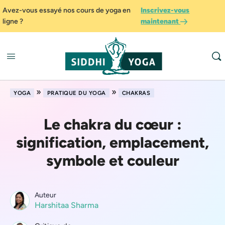
Avez-vous essayé nos cours de yoga en
Inscrivez-vous
ligne ?
maintenant
»
»
YOGA
PRATIQUE DU YOGA
CHAKRAS
Le chakra du cœur :
signification, emplacement,
symbole et couleur
Auteur
Harshitaa Sharma