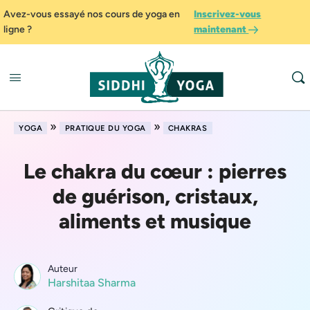
Avez-vous essayé nos cours de yoga en
Inscrivez-vous
ligne ?
maintenant
»
»
YOGA
PRATIQUE DU YOGA
CHAKRAS
Le chakra du cœur : pierres
de guérison, cristaux,
aliments et musique
Auteur
Harshitaa Sharma