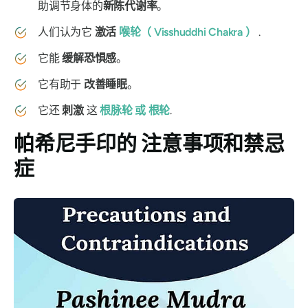
助调节身体的
新陈代谢率
。
人们认为它
激活
喉
轮（
Visshuddhi Chakra
）
.
它能
缓解恐惧感
。
它有助于
改善睡眠
。
它还
刺激
这
根脉轮
或
根轮
.
帕希尼手印的
注意事项和禁忌
症