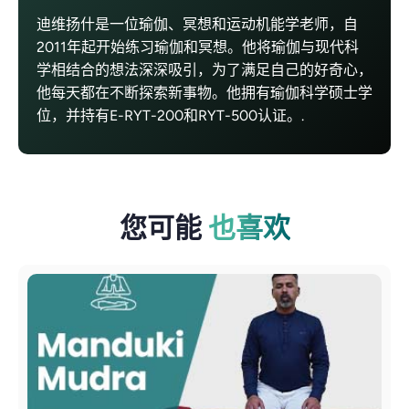
迪维扬什是一位瑜伽、冥想和运动机能学老师，自
2011年起开始练习瑜伽和冥想。他将瑜伽与现代科
学相结合的想法深深吸引，为了满足自己的好奇心，
他每天都在不断探索新事物。他拥有瑜伽科学硕士学
位，并持有E-RYT-200和RYT-500认证。.
您可能
也喜欢