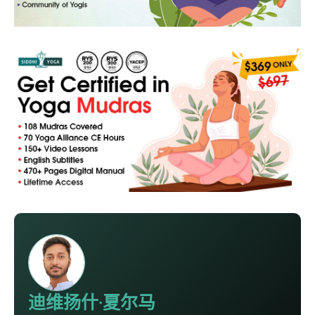
迪维扬什·夏尔马