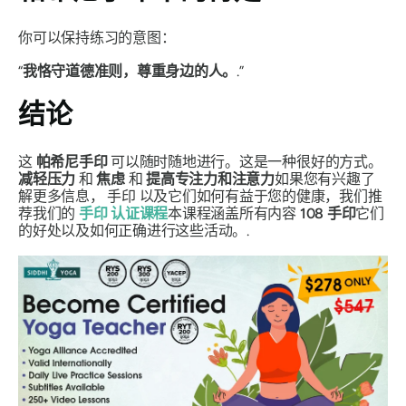
你可以保持练习的意图：
“
我恪守道德准则，尊重身边的人。
.”
结论
这
帕希尼手印
可以随时随地进行。这是一种很好的方式。
减轻压力
和
焦虑
和
提高专注力和注意力
如果您有兴趣了
解更多信息，
手印
以及它们如何有益于您的健康，我们推
荐我们的
手印
认证课程
本课程涵盖所有内容
108
手印
它们
的好处以及如何正确进行这些活动。.