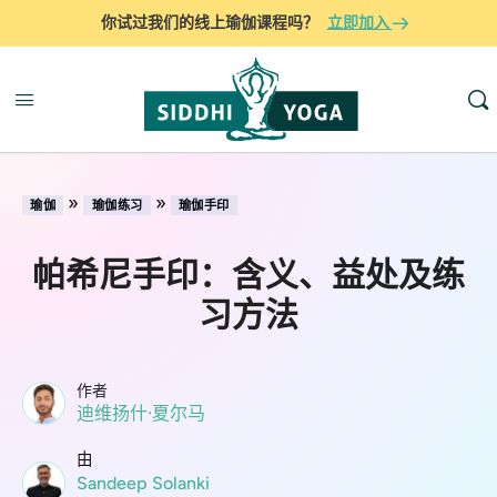
你试过我们的线上瑜伽课程吗？
立即加入
»
»
瑜伽
瑜伽练习
瑜伽手印
帕希尼手印：含义、益处及练
习方法
作者
迪维扬什·夏尔马
由
Sandeep Solanki