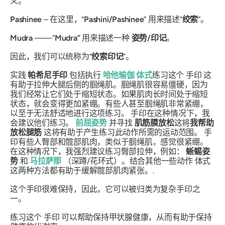
义。
Pashinee
– 在这里，“
Pashini/Pashinee
”
用来描述“
绞索
”。
Mudra
——“
Mudra”
用来描述一种
姿势/印记
。
因此，我们可以统称为“
绞索印记
”。
实践
帕希尼手印
包括执行
哈他瑜伽
体式
练习这个
手印
这
有助于拉伸大腿后侧的腘绳肌。腘绳肌很容易僵硬，因为
我们经常让它们处于缩短状态。如果肌肉长时间处于缩短
状态，就会变得更加紧绷。有些人甚至腘绳肌非常紧绷，
以至于无法舒适地进行这项练习。
手印
在这种情况下，我
会建议他们练习。
前屈姿势
并寻找
肌筋膜放松
这将
我帮助
放松腿筋
这将有助于产生练习此动作所需的运动范围。
手
印
有些人臀部和髋部肌肉，类似于腘绳肌，感觉很紧绷。
在这种情况下，我强烈建议练习臀部拉伸，例如：
蜥蜴姿
势
和
马拉萨那
（深蹲/花环式）。结合其他一些动作
体式
这两种方法都有助于缓解髋部肌肉紧张。.
这个
手印
很难保持，因此，它
可以
被归类为复杂
手印
之
一。
练习这个
手印
可以帮助保持甲状腺健康，从而有助于保持