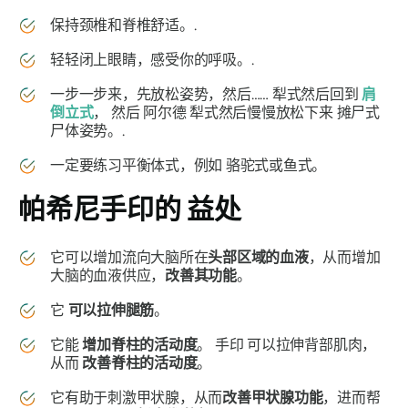
保持颈椎和脊椎舒适。.
轻轻闭上眼睛，感受你的呼吸。.
一步一步来，先放松姿势，然后……
犁式
然后回到
肩
倒立式
， 然后
阿尔德
犁式
然后慢慢放松下来
摊尸式
尸体姿势。.
一定要练习平衡体式，例如
骆驼式或鱼式
。
帕希尼手印的
益处
它可以增加流向大脑所在
头部区域
的血液
，从而增加
大脑的血液供应，
改善其功能
。
它
可以拉伸腿筋
。
它能
增加脊柱的活动度
。
手印
可以拉伸背部肌肉，
从而
改善脊柱的活动度
。
它有助于刺激甲状腺，从而
改善甲状腺功能
，进而帮