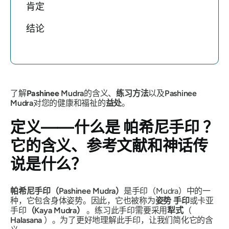
肯定
结论
了解
Pashinee
Mudra
的含义、
练习方法
以及
Pashinee
Mudra
对您的健康和福祉的
益处
。
定义——什么是
帕希尼手印
？
它的含义、参考文献和神话传
说是什么？
帕希尼手印（Pashinee Mudra）
是手印（Mudra）中的一
种
，
它包含身体姿势。因此，它也被称为
姿势
手印
或卡亚
手印
（Kaya
Mudra）
。练习此
手印
需要采用
犁式
（
Halasana
）。为了更好地理解此
手印
，让我们简化它的含