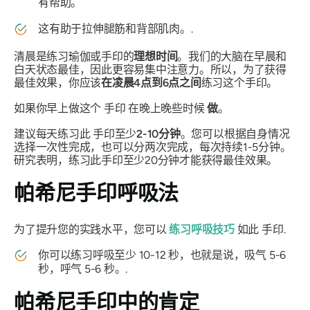
有帮助。
这有助于拉伸腿筋和背部肌肉。.
清晨是练习瑜伽或
手印
的
理想时间
。我们的大脑在早晨和
白天状态最佳，因此更容易集中注意力。所以，为了获得
最佳效果，你应该
在凌晨4点到6点之间
练习这个
手印
。
如果你早上做这个
手印
在晚上晚些时候
做
。
建议每天练习此
手印
至少
2-10分钟
。您可以根据自身情况
选择一次性完成，也可以分两次完成，每次持续1-5分钟。
研究表明，练习此
手印
至少20分钟才能获得最佳效果。
帕希尼手印
呼吸法
为了提升您的实践水平，您可以
练习呼吸技巧
如此
手印
.
你可以练习呼吸至少 10-12 秒，也就是说，吸气 5-6
秒，呼气 5-6 秒。.
帕希尼手印
中的肯定