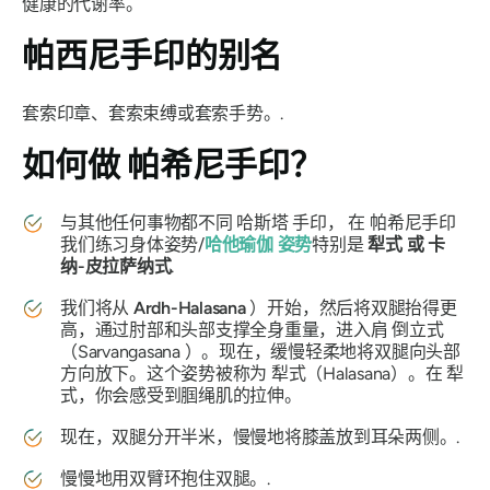
健康的代谢率。
帕西尼手印
的别名
套索印章、套索束缚或套索手势。.
如何做
帕希尼手印？
与其他任何事物都不同
哈斯塔
手印
， 在
帕希尼手印
我们练习身体姿势/
哈他瑜伽
姿势
特别是
犁式
或
卡
纳-皮拉萨纳式
.
我们将从
Ardh-Halasana
）开始，然后将双腿抬得更
高，通过肘部和头部支撑全身重量，进入肩
倒立式
（Sarvangasana
）。现在，缓慢轻柔地将双腿向头部
方向放下。这个姿势被称为
犁式（Halasana
）。在
犁
式
，你会感受到腘绳肌的拉伸。
现在，双腿分开半米，慢慢地将膝盖放到耳朵两侧。.
慢慢地用双臂环抱住双腿。.