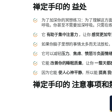
禅定手印的
益处
为了加深你的冥想练习：为了理解这方
呼吸。你甚至不需要加深呼吸。只需在
它
有助于集中注意力
，让你
感觉更加专
如果你脑子里想的事情太多而无法放松
它可以减轻
压力
、
焦虑
、
愤怒
等
负面情
它能
改善你的睡眠质量
，让你
一整天都
因为它能
使人心神平静
，所以能
提高
我
禅定手印的
注意事项和