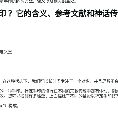
定
手印
的
练习方法
、
含义
以及相关的
益处
。
印
？它的含义、参考文献和神话传
。
定义是：
，在这种状态下，我们可以长时间专注于一个对象，并且思想不
的一种
手印
。
禅定手印的
修行在不同的宗教传统中都有体现，例
效。您可以找到许多雕塑，上面描绘了不同的圣贤以
禅定手印
修
tu
”）构成。