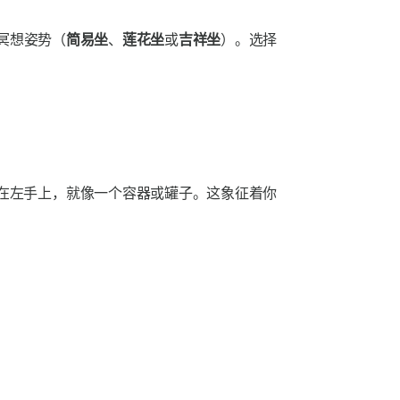
冥想姿势（
简易坐
、
莲花坐
或
吉祥坐
）。选择
在左手上，就像一个容器或罐子。这象征着你