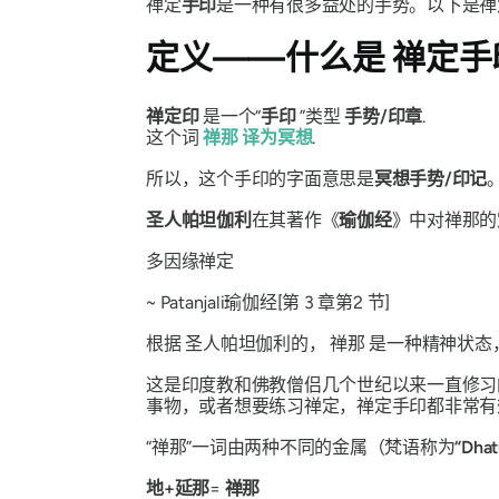
禅定
手印
是一种有很多益处的手势。以下是禅
定义——什么是
禅定手
禅定印
是一个“
手印
”类型
手势/印章
.
这个词
禅那
译为冥想
.
所以，这个
手印
的字面意思是
冥想手势/印记
圣人帕坦伽利
在其著作《
瑜伽经
》中对
禅那的
多因缘禅定
~ Patanjali
瑜伽
经
[第 3 章
第
2 节]
根据
圣人帕坦伽利的
，
禅那
是一种精神状态
这是印度教和佛教僧侣几个世纪以来一直修习
事物，或者想要练习
禅定，禅定
手印都非常有
“禅那”
一词由两种不同的金属（梵语称为
“Dha
地+延那
=
禅那