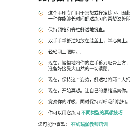
这个
手印
专门用于冥想或
禅定
练习。因
一种你能够长时间舒适练习的冥想姿势
保持颈椎和脊柱舒适地挺直。.
双手手掌舒适地放在膝盖上，掌心向上。
轻轻闭上眼睛。.
现在，慢慢地将你的左手移到耻骨上方
准备好接受大自然的一切馈赠。.
现在，保持这个姿势，舒适地将两个大拇
现在，开始冥想。让自己的思绪远离你。
觉察你的呼吸，同时保持对呼吸的觉知。
你可以用它练习
不同类型的冥想技巧
.
您可能也喜欢：
在线瑜伽教师培训