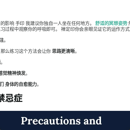
面的影响
手印
我建议你独自一人坐在任何地方。
舒适的冥想姿势
练习过程中观察你的呼吸即可。
禅定印
你会亲眼见证它的运作方式
注
。
，那么练习这个方法会让你
思路更清晰
。
绪
。
感觉精神焕发
。
们
身体的自愈能力
。
禁忌症