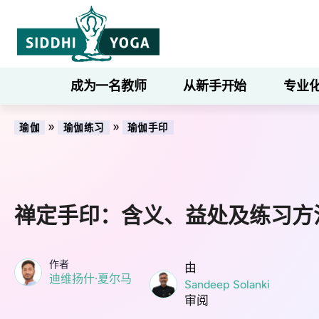
成为一名教师
从新手开始
专业
»
»
瑜伽
瑜伽练习
瑜伽手印
禅定手印：含义、益处及练习方
作者
由
迪维扬什·夏尔马
Sandeep Solanki
审阅