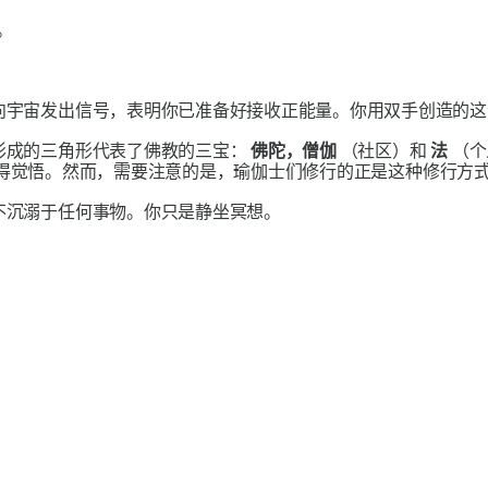
”。
向宇宙发出信号，表明你已准备好接收正能量。你用双手创造的这
形成的三角形代表了佛教的三宝：
佛陀，僧伽
（社区）和
法
（个
得觉悟。然而，需要注意的是，瑜伽士们修行的正是这种修行方
不沉溺于任何事物。你只是静坐冥想。