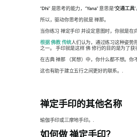
“
Dhi
”
是思考的能力，“
Yana
”
意思是“
交通工具
所以，驱动你思考的就是
禅那
。
当你练习
禅定手印
并设定意图时，你就是在
根据
佛教
传统
人们认为，通过练习这种姿势
之一。
手印
就是这样
佛
修行的目的是为了获
在古典
禅那
（冥想）中，你什么都不想。你
这也有助于建立五行之间更好的联系。.
禅定手印
的其他名称
瑜伽手印或三摩地手印。.
如何做
禅定手印？