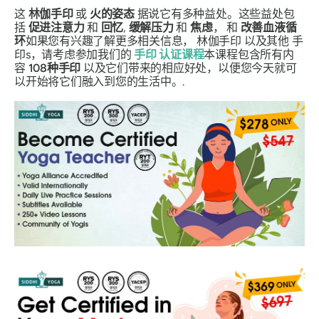
这
林伽手印
或
火的姿态
据说它有多种益处。这些益处包
括
促进注意力
和
回忆
,
缓解压力
和
焦虑
， 和
改善血液循
环
如果您有兴趣了解更多相关信息，
林伽手印
以及其他
手
印
s，请考虑参加我们的
手印
认证课程
本课程包含所有内
容
108种
手印
以及它们带来的相应好处，以便您今天就可
以开始将它们融入到您的生活中。.