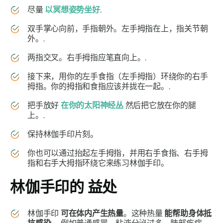
尽量
以冥想姿势坐好
.
双手掌心向前，手指朝外。左手拇指在上，指关节朝
外。.
两指交叉。右手拇指应笔直向上。.
接下来，用你的左手食指（左手拇指）环绕你的右手
拇指。你的拇指和食指应该并拢在一起。.
把手放好
在你的太阳神经丛
然后把它放在你的腿
上。.
保持
林伽手印
片刻。
你也可以通过抬起左手拇指，并用右手食指、右手拇
指和右手大拇指环绕它来练习
林伽手印
。
林伽手印的
益处
林伽手印
可在体内产生热量
。这种热量
能帮助身体抵