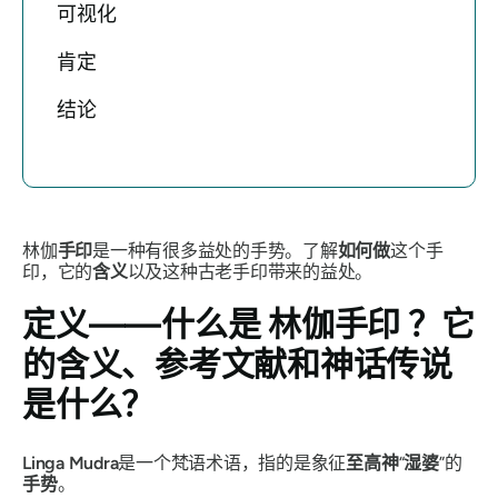
可视化
肯定
结论
林伽
手印
是一种有很多益处的手势。了解
如何做
这个手
印，它的
含义
以及这种古老
手印
带来的益处。
定义——什么是
林伽手印
？它
的含义、参考文献和神话传说
是什么？
Linga Mudra
是一个梵语术语，指的是象征
至高神
“
湿婆
”
的
手势
。