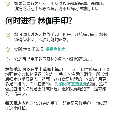
如果您患有更年期、甲状腺疾病或偏头痛、高血压、
溃疡或近期中风等疾病，则不应练习
林伽手印
。
何时进行
林伽手印
？
您可以随时练习
林伽手印
。但是，开始练习前，您必
须确保体温、心肺功能均正常。
实践
林伽手印
到
提高性能力
.
它还可以用于调节身体的新陈代谢和产热。.
林伽手印
可以在早上或晚上练习。
。 这
手印
早晚练习可以
增强免疫力和体温调节能力。
手印
它有助于消化，所以饭
后喝水似乎很诱人。然而，这样做是错误的。它的作用更
多是间接的，而非直接的。
对消化有直接益处
然而，这样
做最直接的好处是会升高体温。但如果你吃饱了，这可能
会适得其反。.
每天至少
应练习45分钟的
手印
。即使是
灵伽手印，
也应遵
守这个时长。