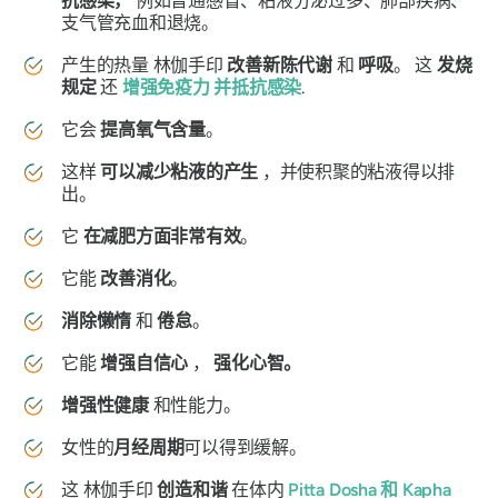
抗感染，
例如普通感冒、粘液分泌过多、肺部疾病、
支气管充血和退烧。
产生的热量
林伽手印
改善新陈代谢
和
呼吸
。 这
发烧
规定
还
增强免疫力
并抵抗感染
.
它会
提高氧气含量
。
这样
可以减少粘液的产生
，并使积聚的粘液得以排
出。
它
在减肥方面非常有效
。
它能
改善消化
。
消除懒惰
和
倦怠
。
它能
增强自信心
，
强化心智。
增强性健康
和性能力。
女性的
月经周期
可以得到缓解。
这
林伽手印
创造和谐
在体内
Pitta Dosha
和
Kapha