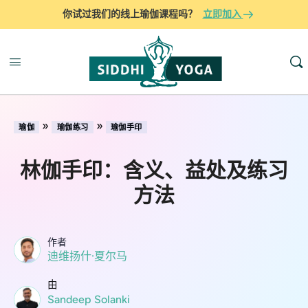
你试过我们的线上瑜伽课程吗？
立即加入
»
»
瑜伽
瑜伽练习
瑜伽手印
林伽手印：含义、益处及练习
方法
作者
迪维扬什·夏尔马
由
Sandeep Solanki