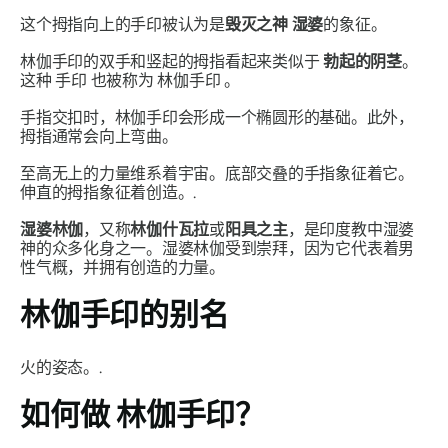
这个拇指向上的
手印
被认为是
毁灭之
神
湿婆
的象征。
林伽手印
的双手和竖起的拇指看起来类似于
勃起的阴茎
。
这种
手印
也被称为
林伽手印
。
手指交扣时，
林伽手印
会形成一个椭圆形的基础。此外，
拇指通常会向上弯曲。
至高无上的力量维系着宇宙。底部交叠的手指象征着它。
伸直的拇指象征着创造。.
湿婆林伽
，又称
林伽什瓦拉
或
阳具之主
，是印度教中
湿婆
神
的众多化身之一。
湿婆林伽
受到崇拜，因为它代表着男
性气概，并拥有创造的力量。
林伽手印
的别名
火的姿态。.
如何做
林伽手印？