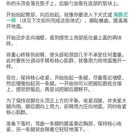
你的头顶会落在垫子上，后脑勺会靠在底部的垫块上。.
开始抬起臀部，向后抬起，就像你要进入下犬式或
海豚式
一样
（详见下文如何完成这些体式），脚趾蜷曲，膝盖离
开地面。
开始迈步走向墙壁，直到感觉上背部抵住最上面的两块
砖。.
将重心转移到前臂，使头部和颈部几乎不承受任何重量。
此时要充分调动手臂和核心肌群，就像用力将地面推开一
样。.
现在，保持核心收紧，开始抬起一条腿，尽量靠近墙壁，
然后慢慢抬起另一条腿。一开始你可以把脚后跟抵在墙
上，感觉舒服后，再尝试把脚后跟移开。.
为了保持双脚在头顶正上方的平衡，收紧双腿，并夹紧大
腿内侧。脚后跟向上用力，前臂用力压向地面，同时收紧
核心肌群。.
准备下落时，弯曲一条腿的膝盖靠近胸部，保持核心收
紧，另一条腿就会随着它轻轻地落下。.