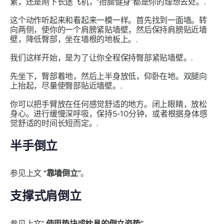
累，还是刚下长途飞机，“抬腿健身”都是你的理想去处。.
这个动作听起来和看起来一模一样。首先找到一面墙。转
向两侧，使你的一个肩膀紧贴墙壁，然后保持肩膀贴近墙
壁，降低臀部，坐在墙根的地板上。.
我们这样开始，是为了让你全程保持臀部紧贴墙壁。.
先坐下，臀部着地，然后上半身放低，仰卧在地。双腿向
上抬起，尽量使臀部贴近墙壁。.
你可以把手臂放在任何感觉舒适的地方。闭上眼睛，放松
身心。进行缓慢深呼吸，保持5-10分钟，或者根据身体感
觉舒适的时间长短而定。.
半手倒立
参见上文
“靠墙倒立”
。
支撑式肩倒立
参见上文“
使用垫块或枕具的倒立姿势”
。