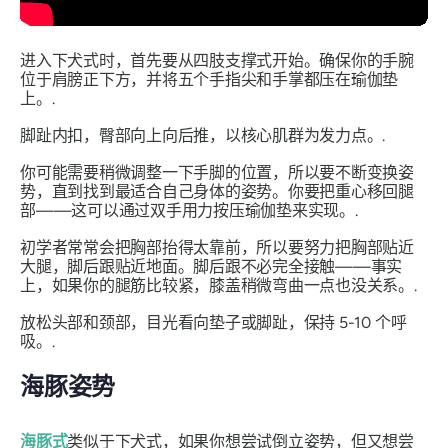
进入下犬式时，首先要从四肢支撑式开始。确保你的手腕
位于肩膀正下方，并将五个手指尖和手掌都压在瑜伽垫
上。.
脚趾内扣，臀部向上向后推，以核心肌群为发力点。.
你可能需要稍微调整一下手脚的位置，所以要不断变换姿
势，直到找到最适合自己身体的姿势。你要把重心移回腿
部——这可以通过双手用力按压瑜伽垫来实现。.
初学者常常会把胸部抬得太靠前，所以要努力把胸部贴近
大腿，脚后跟贴近地面。脚后跟不必完全接触——事实
上，如果你的腿筋比较紧，膝盖稍微弯曲一点也没关系。.
放松头部和颈部，目光看向垫子或脚趾，保持 5-10 个呼
吸。.
海豚姿势
海豚式
类似于下犬式，如果你想尝试倒立姿势，但又想尝