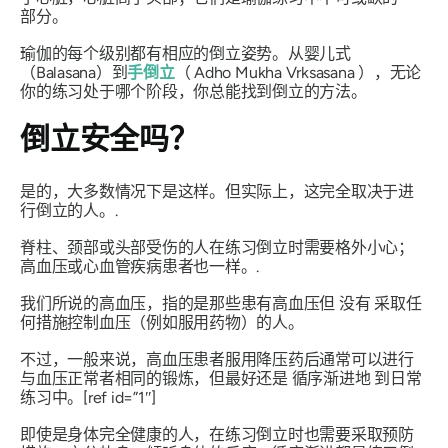
部分。
瑜伽的每个级别都有相应的倒立姿势。从婴儿式
（Balasana）到
手倒立
（
Adho Mukha Vrksasana
），无论
你的练习处于哪个阶段，你总能找到倒立的方法。
倒立安全吗？
是的，大多数情况下是这样。但实际上，这完全取决于进
行倒立的人。.
脊柱、颈部或头部受伤的人在练习倒立时需要格外小心；
高血压或心血管疾病患者也一样。.
我们所说的高血压，指的是那些患有高血压但
没有
采取任
何措施控制血压（例如服用药物）的人。
不过，一般来说，高血压患者服用降压药后通常可以进行
与血压正常者相同的锻炼，但最好还是
循序渐进地
到日常
练习中。[ref id=”1″]
即使是身体完全健康的人，在练习倒立时也需要采取预防