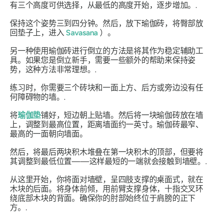
有三个高度可供选择，从最低的高度开始，逐步增加。.
保持这个姿势三到四分钟。然后，放下瑜伽砖，将臀部放
回垫子上，进入
Savasana
）。
另一种使用瑜伽砖进行倒立的方法是将其作为稳定辅助工
具。如果您是倒立新手，需要一些额外的帮助来保持姿
势，这种方法非常理想。.
练习时，你需要三个砖块和一面上方、后方或旁边没有任
何障碍物的墙。.
将
瑜伽垫
铺好，短边朝上贴墙。然后将一块瑜伽砖放在墙
上，调整到最高位置，距离墙面约一英寸。瑜伽砖最窄、
最高的一面朝向墙面。
然后，将最后两块积木堆叠在第一块积木的顶部，但要将
其调整到最低位置——这样最短的一端就会接触到墙壁。.
从这里开始，你将面对墙壁，呈四肢支撑的桌面式，就在
木块的后面。将身体前倾，用前臂支撑身体，十指交叉环
绕底部木块的背面。确保你的肘部始终位于肩膀的正下
方。.