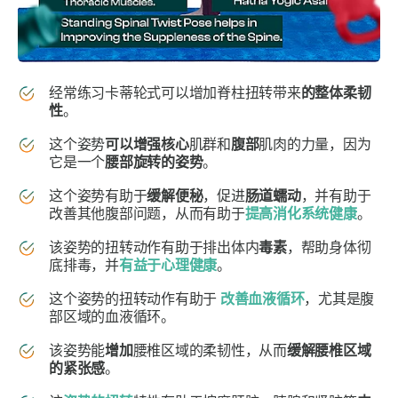
经常练习
卡蒂
轮式
可以增加脊柱扭转带来
的整体柔韧
性
。
这个姿势
可以增强
核心
肌群和
腹部
肌肉的力量，因为
它是一个
腰部旋转的姿势
。
这个姿势有助于
缓解便秘
，促进
肠道蠕动
，并有助于
改善其他腹部问题，从而有助于
提高消化系统健康
。
该姿势的扭转动作有助于排出体内
毒素
，帮助身体彻
底排毒，并
有益于心理健康
。
这个姿势的扭转动作有助于
改善血液循环
，尤其是腹
部区域的血液循环。
该姿势能
增加
腰椎区域的柔韧性，从而
缓解腰椎区域
的紧张感
。