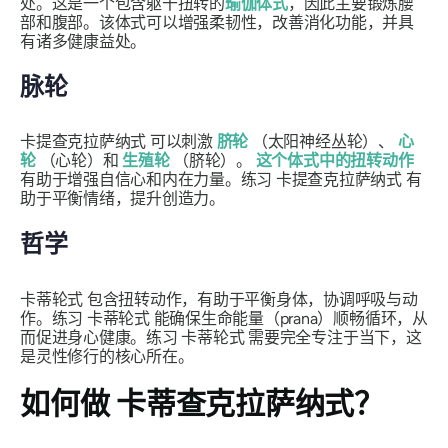
处。这是一个包含躯干扭转的
瑜伽体式
，因此主要锻炼腰
部和腹部。该体式可以增强柔韧性，改善消化功能，并具
有诸多健康益处。
脉轮
卡提查克拉萨纳式
可以刺激
脐轮
（太阳神经丛轮）、
心
轮
（心轮）和
生殖轮
（脐轮）。
这个体式中的扭转动作
有助于增强自信心和内在力量。练习
卡提查克拉萨纳式
有
助于平衡情绪，提升创造力。
哲学
卡蒂轮式
包含扭转动作，有助于平衡身体，协调呼吸与动
作。练习
卡蒂轮式
能确保生命能量（prana）顺畅循环，从
而促进身心健康。练习
卡蒂轮式
需要完全专注于当下，这
是灵性修行的核心所在。
如何做
卡蒂查克拉萨纳式
？