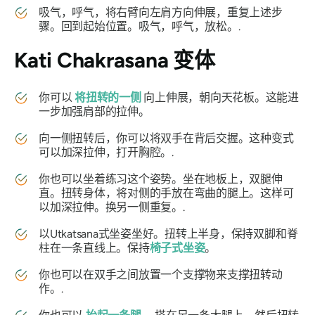
吸气，呼气，将右臂向左肩方向伸展，重复上述步
骤。回到起始位置。吸气，呼气，放松。.
Kati Chakrasana
变体
你可以
将扭转的一侧
向上伸展，朝向天花板。这能进
一步加强肩部的拉伸。
向一侧扭转后，你可以将双手在背后交握。这种变式
可以加深拉伸，打开胸腔。.
你也可以坐着练习这个姿势。坐在地板上，双腿伸
直。扭转身体，将对侧的手放在弯曲的腿上。这样可
以加深拉伸。换另一侧重复。.
以
Utkatsana
式坐姿坐好。扭转上半身，保持双脚和脊
柱在一条直线上。保持
椅子式坐姿
。
你也可以在双手之间放置一个支撑物来支撑扭转动
作。.