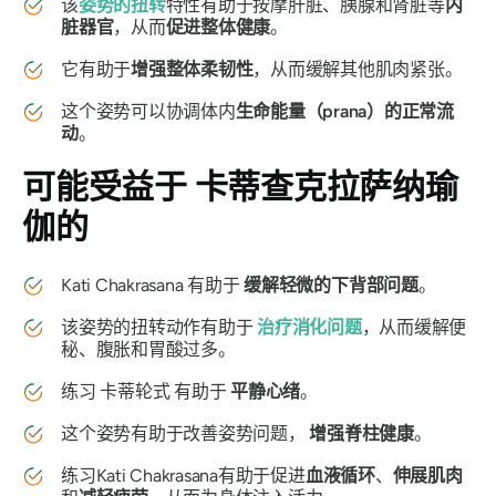
该
姿势的扭转
特性有助于按摩肝脏、胰腺和肾脏等
内
脏器官
，从而
促进整体健康
。
它有助于
增强整体柔韧性
，从而缓解其他肌肉紧张。
这个姿势可以协调体内
生命能量（prana）的正常流
动
。
可能受益于
卡蒂查克拉萨纳瑜
伽的
Kati Chakrasana
有助于
缓解轻微的下背部问题
。
该姿势的扭转动作有助于
治疗消化问题
，从而缓解便
秘、腹胀和胃酸过多。
练习
卡蒂轮式
有助于
平静心绪
。
这个姿势有助于改善姿势问题，
增强脊柱健康
。
练习
Kati Chakrasana
有助于促进
血液循环
、
伸展肌肉