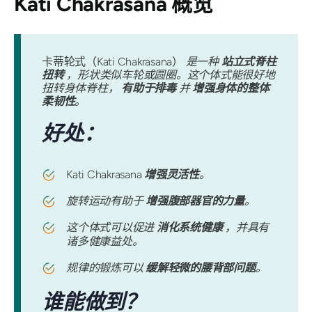
Kati Chakrasana
概览
卡蒂轮式（Kati Chakrasana）
是一种
站立式脊柱
扭转
，形状类似车轮或圆圈。这个体式能很好地
扭转身体脊柱，
有助于排毒
并
增强身体的整体
柔韧性
。
好处：
Kati Chakrasana
增强灵活性
。
旋转运动有助于
增强腹部器官的力量
。
这个体式可以促进
消化系统健康
，并具有
诸多健康益处。
规律的锻炼可以
缓解轻微的腰背部问题
。
谁能做到？