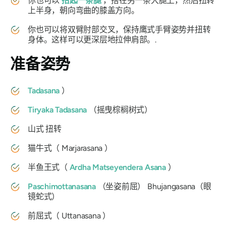
你也可以
抬起一条腿
，搭在另一条大腿上，然后扭转
上半身，朝向弯曲的膝盖方向。
你也可以将双臂肘部交叉，保持鹰式手臂姿势并扭转
身体。这样可以更深层地拉伸肩部。.
准备姿势
Tadasana
）
Tiryaka Tadasana
（摇曳棕榈树式）
山式
扭转
猫牛式（
Marjarasana
）
半鱼王式（
Ardha Matseyendera Asana
）
Paschimottanasana
（坐姿前屈） Bhujangasana（眼
镜蛇式）
前屈式（
Uttanasana
）