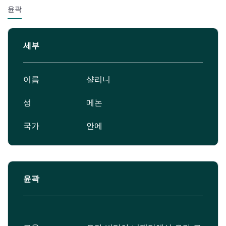
윤곽
세부
이름
샬리니
성
메논
국가
안에
윤곽