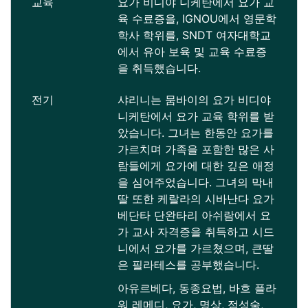
교육
요가 비디야 니케탄에서 요가 교
육 수료증을, IGNOU에서 영문학
학사 학위를, SNDT 여자대학교
에서 유아 보육 및 교육 수료증
을 취득했습니다.
전기
샤리니는 뭄바이의 요가 비디야
니케탄에서 요가 교육 학위를 받
았습니다. 그녀는 한동안 요가를
가르치며 가족을 포함한 많은 사
람들에게 요가에 대한 깊은 애정
을 심어주었습니다. 그녀의 막내
딸 또한 케랄라의 시바난다 요가
베단타 단완타리 아쉬람에서 요
가 교사 자격증을 취득하고 시드
니에서 요가를 가르쳤으며, 큰딸
은 필라테스를 공부했습니다.
아유르베다, 동종요법, 바흐 플라
워 레메디, 요가, 명상, 점성술,