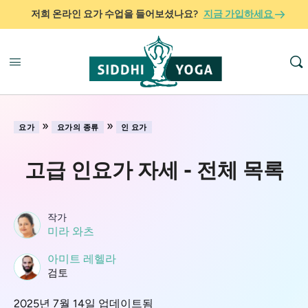
저희 온라인 요가 수업을 들어보셨나요?
지금 가입하세요
»
»
요가
요가의 종류
인 요가
고급 인요가 자세 - 전체 목록
작가
미라 와츠
아미트 레헬라
검토
2025년 7월 14일 업데이트됨