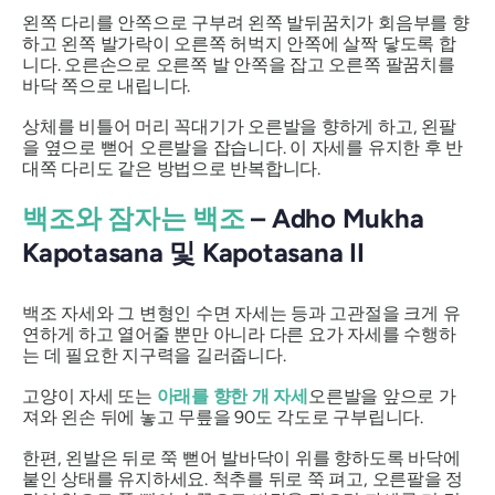
왼쪽 다리를 안쪽으로 구부려 왼쪽 발뒤꿈치가 회음부를 향
하고 왼쪽 발가락이 오른쪽 허벅지 안쪽에 살짝 닿도록 합
니다. 오른손으로 오른쪽 발 안쪽을 잡고 오른쪽 팔꿈치를
바닥 쪽으로 내립니다.
상체를 비틀어 머리 꼭대기가 오른발을 향하게 하고, 왼팔
을 옆으로 뻗어 오른발을 잡습니다. 이 자세를 유지한 후 반
대쪽 다리도 같은 방법으로 반복합니다.
백조와 잠자는 백조
– Adho Mukha
Kapotasana 및 Kapotasana II
백조 자세와 그 변형인 수면 자세는 등과 고관절을 크게 유
연하게 하고 열어줄 뿐만 아니라 다른 요가 자세를 수행하
는 데 필요한 지구력을 길러줍니다.
고양이 자세 또는
아래를 향한 개 자세
오른발을 앞으로 가
져와 왼손 뒤에 놓고 무릎을 90도 각도로 구부립니다.
한편, 왼발은 뒤로 쭉 뻗어 발바닥이 위를 향하도록 바닥에
붙인 상태를 유지하세요. 척추를 뒤로 쭉 펴고, 오른팔을 정