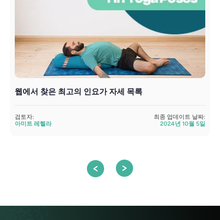
웹에서 찾은 최고의 인요가 자세 목록
검토자:
최종 업데이트 날짜:
검
아미트 레헬라
2024년 10월 5일