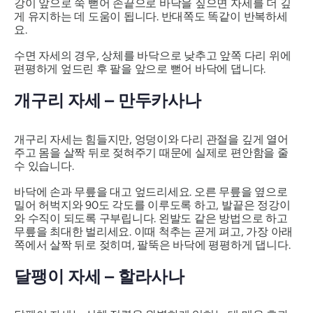
강이 앞으로 쭉 뻗어 손끝으로 바닥을 짚으면 자세를 더 깊
게 유지하는 데 도움이 됩니다. 반대쪽도 똑같이 반복하세
요.
수면 자세의 경우, 상체를 바닥으로 낮추고 앞쪽 다리 위에
편평하게 엎드린 후 팔을 앞으로 뻗어 바닥에 댑니다.
개구리 자세 – 만두카사나
개구리 자세는 힘들지만, 엉덩이와 다리 관절을 깊게 열어
주고 몸을 살짝 뒤로 젖혀주기 때문에 실제로 편안함을 줄
수 있습니다.
바닥에 손과 무릎을 대고 엎드리세요. 오른 무릎을 옆으로
밀어 허벅지와 90도 각도를 이루도록 하고, 발끝은 정강이
와 수직이 되도록 구부립니다. 왼발도 같은 방법으로 하고
무릎을 최대한 벌리세요. 이때 척추는 곧게 펴고, 가장 아래
쪽에서 살짝 뒤로 젖히며, 팔뚝은 바닥에 평평하게 댑니다.
달팽이 자세 –
할라사나