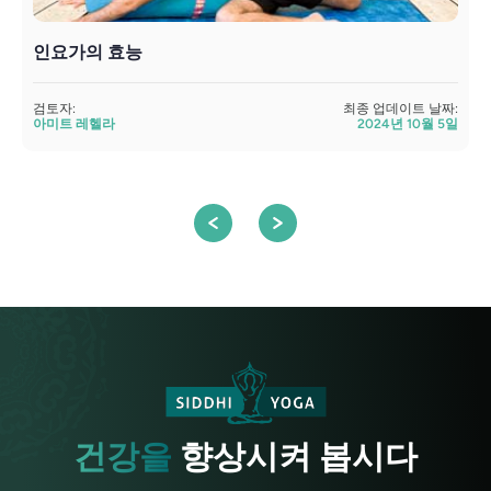
인요가의 효능
검토자:
최종 업데이트 날짜:
검
아미트 레헬라
2024년 10월 5일
건강을
향상시켜 봅시다