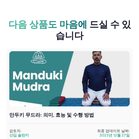
다음 상품도 마음에
드실 수 있
습니다
만두키 무드라: 의미, 효능 및 수행 방법
검토자:
최종 업데이트 날짜:
검
산딥 솔란키
2023년 12월 27일