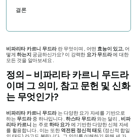
결론
비파리타 카르니 무드라
란 무엇이며
,
어떤
효능이 있고,
어
떻게
하는지
궁금하신가요? 이 강력한
요가
무드라
에 대한
모든 것을 알아보세요 .
정의 –
비파리타 카르니 무드라
이며 그 의미, 참고 문헌 및 신화
는 무엇인가?
비파리타 카르니 무드라
는 다양한 요가 자세를 기반으로
하는
무드라
중 하나입니다 .
하스타
무드라
와는 달리 ,
비파
리타 카르니
는 주로
하타 요가
에 기반한 다양한 신체 자세
를 활용합니다 . 이는 또한
역전된 정신적 태도
(정신적 합일
의 태도) 라고도 불립니다 . 그 의미를 이해하기 위해 세 가