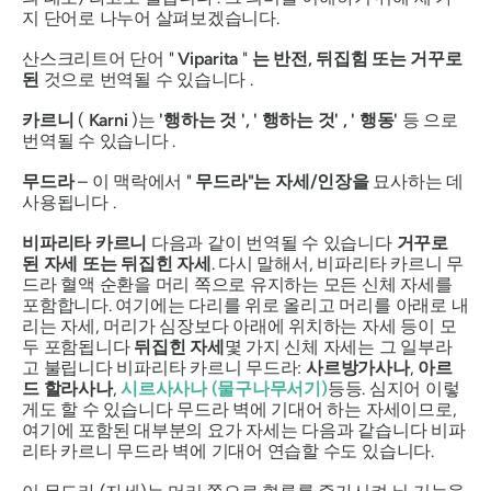
지 단어로 나누어 살펴보겠습니다.
산스크리트어 단어 "
Viparita
"
는
반전, 뒤집힘 또는 거꾸로
된
것으로 번역될 수 있습니다 .
카르니
(
Karni
)는
'행하는 것
', '
행하는 것'
, '
행동'
등 으로
번역될 수 있습니다 .
무드라
– 이 맥락에서 "
무드라"는
자세/인장을
묘사하는 데
사용됩니다 .
비파리타 카르니
다음과 같이 번역될 수 있습니다
거꾸로
된 자세 또는 뒤집힌 자세
. 다시 말해서,
비파리타 카르니
무
드라
혈액 순환을 머리 쪽으로 유지하는 모든 신체 자세를
포함합니다. 여기에는 다리를 위로 올리고 머리를 아래로 내
리는 자세, 머리가 심장보다 아래에 위치하는 자세 등이 모
두 포함됩니다
뒤집힌 자세
몇 가지 신체 자세는 그 일부라
고 불립니다
비파리타 카르니 무드라
:
사르방가사나
,
아르
드 할라사나
,
시르사사나
(물구나무서기)
등등. 심지어 이렇
게도 할 수 있습니다
무드라
벽에 기대어 하는 자세이므로,
여기에 포함된 대부분의 요가 자세는 다음과 같습니다
비파
리타 카르니 무드라
벽에 기대어 연습할 수도 있습니다.