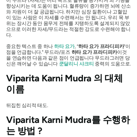
이
무드라
(자세)는 머리 쪽으로 혈류를 증가시켜 뇌 기능을
향상시키는 데 도움이 됩니다. 혈류량이 증가하면 뇌에 산소
와 자원이 더 잘 공급됩니다. 하지만 심장 질환이나 고혈압
이 있는 사람은 이 자세를 수련해서는 안 됩니다. 우리 목 부
위는 장시간 동안 몸무게 전체를 지탱하도록 설계되지 않았
으므로 이러한 자세/
무드라는
적절한 강도로 수련해야 합니
다.
중요한 텍스트 중 하나
하타 요가
, “
하타 요가 프라디피카
"이
점을 언급합니다."
무드라
/포즈
하타 요가 프라디피카
이것
을 연습하면 다음과 같은 점이 언급됩니다
무드라
그러면 당
신은 깨어날 수 있습니다
쿤달리니 샤크티
중력의 도움으로.
Viparita Karni Mudra
의 대체
이름
뒤집힌 심리적 태도.
Viparita Karni Mudra를
수행하
는 방법 ?