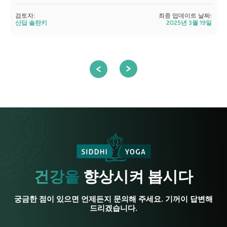
검토자:
최종 업데이트 날짜:
검
산딥 솔란키
2025년 3월 19일
건강을
향상시켜 봅시다
궁금한 점이 있으면 언제든지 문의해 주세요. 기꺼이 답변해
드리겠습니다.