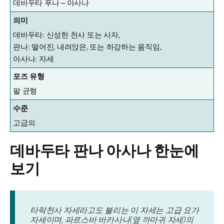
데바두타 푸나 – 아사나
의미
데바두타: 신성한 천사 또는 사자,
판나: 떨어진, 내려앉은, 또는 하강하는 움직임,
아사나: 자세
포즈 유형
팔 균형
수준
고급의
데바두타 판나 아사나
한눈에
보기
타락천사 자세라고도 불리는 이 자세는 고급 요가
자세이며, 파르스바 바카사나(옆 까마귀 자세)의