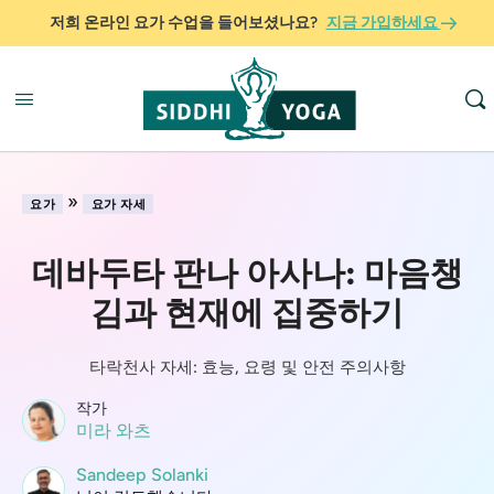
저희 온라인 요가 수업을 들어보셨나요?
지금 가입하세요
»
요가
요가 자세
데바두타 판나 아사나: 마음챙
김과 현재에 집중하기
타락천사 자세: 효능, 요령 및 안전 주의사항
작가
미라 와츠
Sandeep Solanki