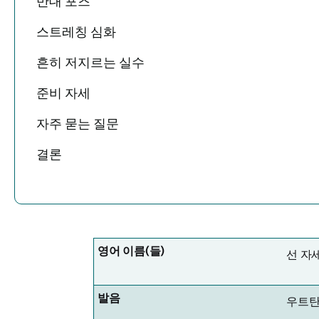
반대 포즈
스트레칭 심화
흔히 저지르는 실수
준비 자세
자주 묻는 질문
결론
영어 이름(들)
선 자
발음
우트