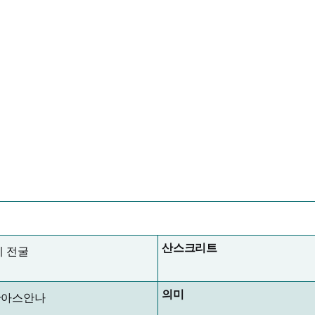
산스크리트
세 전굴
의미
탄아스안나