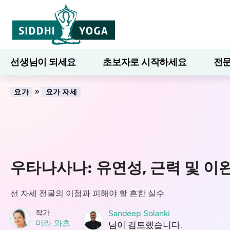
선생님이 되세요
초보자로 시작하세요
전문
7일간의 웰니스
블로그
배우다
»
요가
요가 자세
우타나사나: 유연성, 근력 및 이
선 자세 전굴의 이점과 피해야 할 흔한 실수
작가
Sandeep Solanki
미라 와츠
님이 검토했습니다.