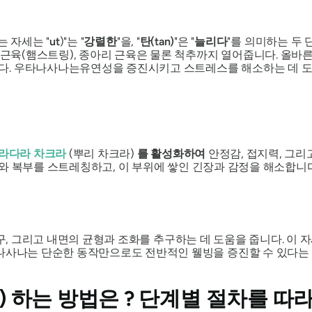
는 자세는 "
ut
)"는 "
강렬한
"을, "
탄(tan)
"은 "
늘리다
"를 의미하는 두
쪽 근육(햄스트링), 종아리 근육은 물론 척추까지 열어줍니다. 올바
다.
우타나사나는
유연성을 증진시키고 스트레스를 해소하는 데 도
라다라 차크라
(뿌리 차크라)
를 활성화하여
안정감, 접지력, 그
와 복부를 스트레칭하고, 이 부위에 쌓인 긴장과 감정을 해소합니다
탐구, 그리고 내면의 균형과 조화를 추구하는 데 도움을 줍니다. 이
나사나는 단순한 동작만으로도 전반적인 웰빙을 증진할 수 있다는 
 하는 방법은 ? 단계별 절차를 따