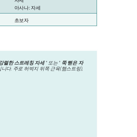
자세
아사나: 자세
초보자
강렬한 스트레칭 자세
" 또는 "
쭉 뻗은 자
니다. 주로 허벅지 뒤쪽 근육(햄스트링),