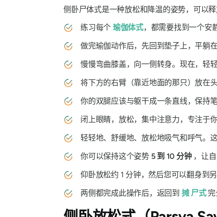
侧卧尸体式是一种放松和降温的姿势，可以释
练习每个
瑜伽体式
，都需要找到一个安
做完瑜伽动作后，先回到垫子上，平躺在
慢慢弯曲膝盖，向一侧转身。现在，轻轻
将下方的右臂（靠近地面的那只）放在头
你的双腿应该与躯干成一条直线，保持笔
闭上眼睛，放松，集中注意力，专注于你
轻轻地、舒缓地、放松地吸气和呼气。这
你可以保持这个姿势
5 到 10 分钟
，让自
仰卧放松约 1 分钟，然后您可以翻身到另
两侧都完成此操作后，返回到
摊
尸式
完
侧卧放松式
（Parsva Sa