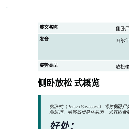
英文名称
侧卧
发音
帕尔什
姿势类型
放松
侧卧放松
式概览
侧卧式
（Parsva Savasana）
或称
侧卧尸
后进行，能够放松身体肌肉，尤其适合
好处：