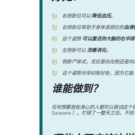
右侧卧位可以
降低血压
。
右侧卧位有助于身体该部位的
血液
这个姿势
可以激活你大脑的右半球
左侧卧可以
改善消化
。
侧卧尸体式，无论是向左侧还是向
这个姿势对孕妇有好处，因为它能
谁能做到？
任何想要放松身心的人都可以尝试这个
Savasana
）。忙碌了一整天之后，不妨
.