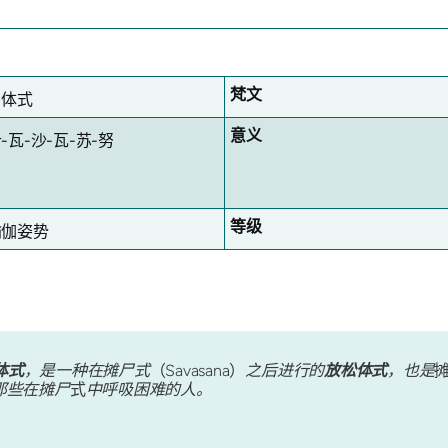
梵文
尸体式
意义
-瓦-沙-瓦-苏-努
等级
瑜伽姿势
体式
，是一种在摊尸式
（Savasana）
之后进行的
放松体式
，也是
那些在摊尸
式
中呼吸困难的人。