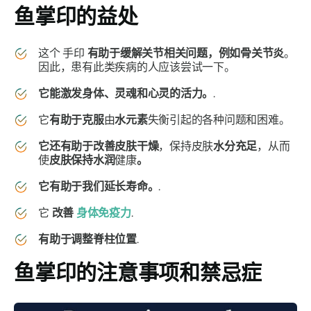
鱼掌印
的益处
这个
手印
有助于缓解关节相关问题，例如骨关节炎
。
因此，患有此类疾病的人应该尝试一下。
它能激发身体、灵魂和心灵的活力。
.
它
有助于克服
由
水元素
失衡引起的各种问题和困难。
它还有助于改善皮肤干燥
，保持皮肤
水分充足
，从而
使
皮肤保持水润
健康
。
它有助于我们延长寿命。
.
它
改善
身体免疫力
.
有助于调整脊柱位置
.
鱼掌印
的注意事项和禁忌症