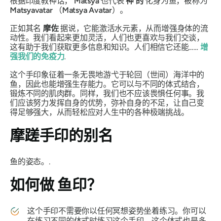
根据印度教神话，
Matsya
也代表
神
的
化身为鱼，被称为
Matsyavatar
（
Matsya
Avatar
）。
正如其名
摩佐
据说，它能激活水元素，从而增强身体的流
动性。我们看起来更加灵活，人们也更喜欢与我们交谈，
这有助于我们获取更多信息和知识。人们相信它还能……
增
强我们的免疫力
.
这个
手印
象征着一条无畏地游弋于
轮回
（世间）海洋中的
鱼，因此也能增强生存能力。它可以与不同的体式结合，
锻炼不同的肌肉群。同样，我们也不应该畏惧任何事。我
们应该努力发挥自身的优势，弥补自身的不足，让自己变
得足够强大，从而轻松应对人生中的各种极端挑战。
摩蹉
手印
的别名
鱼的姿态。.
如何做
鱼印？
这个
手印
不需要你以任何冥想姿势坐着练习。你可以
在练习不同的
体式
时练习这个
手印
，这个
体式
也是多