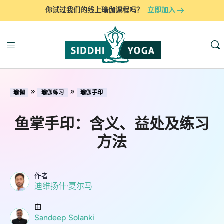
你试过我们的线上瑜伽课程吗？
立即加入
»
»
瑜伽
瑜伽练习
瑜伽手印
鱼掌手印：含义、益处及练习
方法
作者
迪维扬什·夏尔马
由
Sandeep Solanki