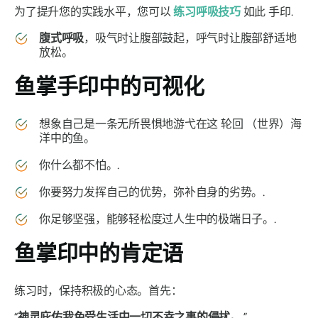
为了提升您的实践水平，您可以
练习呼吸技巧
如此
手印
.
腹式呼吸
，吸气时让腹部鼓起，呼气时让腹部舒适地
放松。
鱼掌手印
中的可视化
想象自己是一条无所畏惧地游弋在这
轮回
（世界）海
洋中的鱼。
你什么都不怕。.
你要努力发挥自己的优势，弥补自身的劣势。.
你足够坚强，能够轻松度过人生中的极端日子。.
鱼掌印
中的肯定语
练习时，保持积极的心态。首先：
“
神灵庇佑我免受生活中一切不幸之事的侵扰。
.”