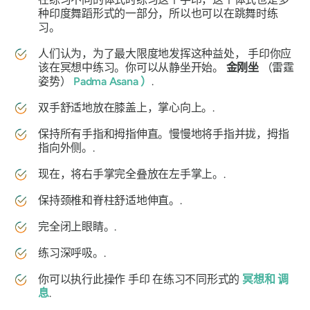
种印度舞蹈形式的一部分，所以也可以在跳舞时练
习。
人们认为，为了最大限度地发挥这种益处，
手印
你应
该在冥想中练习。你可以从静坐开始。
金刚坐
（雷霆
姿势）
Padma
Asana
）
.
双手舒适地放在膝盖上，掌心向上。.
保持所有手指和拇指伸直。慢慢地将手指并拢，拇指
指向外侧。.
现在，将右手掌完全叠放在左手掌上。.
保持颈椎和脊柱舒适地伸直。.
完全闭上眼睛。.
练习深呼吸。.
你可以执行此操作
手印
在练习不同形式的
冥想和
调
息
.