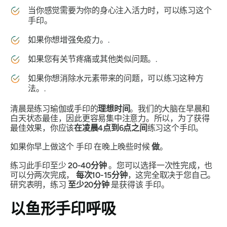
当你感觉需要为你的身心注入活力时，可以练习这个
手印
。
如果你想增强免疫力。.
如果您有关节疼痛或其他类似问题。.
如果你想消除水元素带来的问题，可以练习这种方
法。.
清晨是练习
瑜伽
或
手印
的
理想时间
。我们的大脑在早晨和
白天状态最佳，因此更容易集中注意力。所以，为了获得
最佳效果，你应该
在凌晨4点到6点之间
练习这个
手印
。
如果你早上做这个
手印
在晚上晚些时候
做
。
练习此手印至少
20-40分钟
。您可以选择一次性完成，也
可以分两次完成，
每次10-15分钟
，这完全取决于您自己。
研究表明，练习
至少20分钟
是获得该
手印
。
以
鱼形手印
呼吸