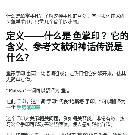
什么是
鱼掌手印
？了解这种
手印
的益处。学习如何在家练
习
鱼掌
手印，
只需几个简单的步骤。
定义——什么是
鱼掌印
？它的
含义、参考文献和神话传说是
什么？
鱼形手印
由两个梵语词组成；让我们把它分解开来，使其
更简单易懂。
“
Matsya
”
一词可以翻译为“
鱼
”。
在此
手印
，这个词“
手印
”
代表“
哈斯塔
手印，
”
可以翻译为
一个
手势或印章
.
这个
手印
对
关节相关问题，
例如
骨关节炎，
非常有效。练
习这个
手印
可以改善这些症状，使人感到轻松舒适。