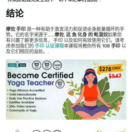
结论
摩佐
手印
是一种有助于激发活力和促进全身能量循环的手
势。它的名字来源于……
摩佐
,
这
鱼
化身
的
毗湿奴
如果您
有兴趣了解更多信息，
手印
以及如何有效使用它们，请考
虑参加我们的
手印
认证课程
本课程将教你所有
108
手印
以
及它们相应的益处。.