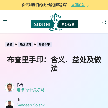
你试过我们的线上瑜伽课程吗？
立即加入
»
»
瑜伽
瑜伽练习
瑜伽手印
布查里手印：含义、益处及做
法
作者
迪维扬什·夏尔马
由
Sandeep Solanki