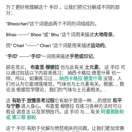
为了更好地理解这个
手印
，让我们把它分解成不同的部
分：
“
Bhoochari
”这个词是由两个不同的词组成的。
Bhoo
——“
Bhoo
”或“
Bhu
”这个词用来描述
大地母亲
。
而“
Chari
”——“
Chari
”
这个词是用来描述
运动的
。
“
手印
”
——“
手印
”一词用来描述
手势或印记
。
顾名思义，
布查里·穆德拉
也与此有关
土元素
。 这
手印
可
以通过包括以下内容来练习：
纳西卡格拉·德里什蒂
也一
样。所以，如果练习过……
纳西卡格拉·德里什蒂
没错，人
们也认为它能增强嗅觉。气味也与土元素有关。根据……
数
论派
根据哲学理论，我们的气味与土元素相关。.
这
有助于
放慢思考过程
它有助于营造一种……的感觉
和平
与宁静
进入身心。
布查里·穆德拉
在练习各种方法时可以
假设
调息法
以及冥想技巧。这
手印
与……有关
阿耆那脉轮
或
第三眼
脉轮
.
这个
手印
有助于化解与愤怒相关的问题，让我们更加觉察