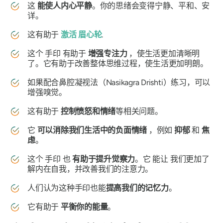
这
能使人内心平静
。你的思绪会变得宁静、平和、安
详。
这有助于
激活
眉心轮
.
这个
手印
有助于
增强专注力
，使生活更加清晰明
了。它有助于改善整体思维过程，使生活更加明朗。
如果配合
鼻腔凝视法（Nasikagra Drishti）
练习，可以
增强嗅觉。
这有助于
控制愤怒和情绪
等相关问题。
它
可以消除我们生活中的负面情绪
，例如
抑郁
和
焦
虑
。
这个
手印
也
有助于提升觉察力
。它
能让
我们更加了
解内在自我，并改善我们的注意力。
人们认为这种
手印
也能
提高我们的记忆力
。
它有助于
平衡你的能量
。