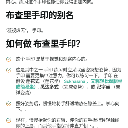
内心。练习这个手印也能使你变得更加内向。
布查里手印
的别名
“凝视虚无”，
手印
。
如何做
布查里手印？
这个
手印
是基于视觉和观察内心的。
这是其中之一
手印
练习时应采取坐姿冥想姿势，因为
手印
需要更集中注意力。你可以练习一下。
手印
在
假设
莲花式
（莲花坐）
Sukhasana
，又称轻松盘腿坐
或简易坐）
,
悉达多式
（完成姿势），或
卍字坐
（吉
祥姿势）.
摆好姿势后，慢慢地将手舒适地放在膝盖上。掌心向
下。.
现在，慢慢抬起你的右臂，使你的右手拇指轻轻触碰
你的上唇，而其他手指保持伸直并朝下。.