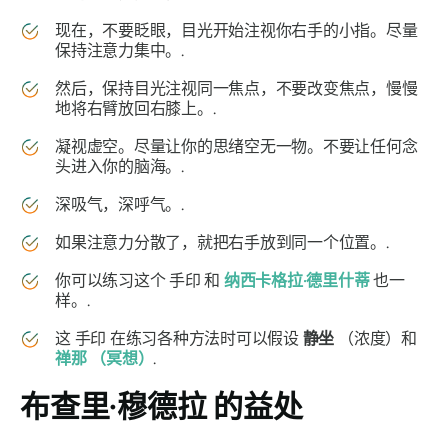
现在，不要眨眼，目光开始注视你右手的小指。尽量
保持注意力集中。.
然后，保持目光注视同一焦点，不要改变焦点，慢慢
地将右臂放回右膝上。.
凝视虚空。尽量让你的思绪空无一物。不要让任何念
头进入你的脑海。.
深吸气，深呼气。.
如果注意力分散了，就把右手放到同一个位置。.
你可以练习这个
手印
和
纳西卡格拉·德里什蒂
也一
样。.
这
手印
在练习各种方法时可以假设
静坐
（浓度）和
禅那
（冥想）
.
布查里·穆德拉
的益处