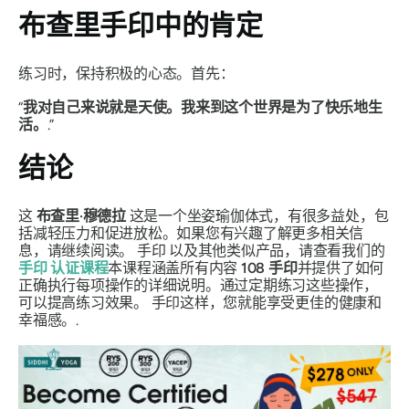
布查里手印
中的肯定
练习时，保持积极的心态。首先：
“
我对自己来说就是天使。我来到这个世界是为了快乐地生
活。
.”
结论
这
布查里·穆德拉
这是一个坐姿瑜伽体式，有很多益处，包
括减轻压力和促进放松。如果您有兴趣了解更多相关信
息，请继续阅读。
手印
以及其他类似产品，请查看我们的
手印
认证课程
本课程涵盖所有内容
108
手印
并提供了如何
正确执行每项操作的详细说明。通过定期练习这些操作，
可以提高练习效果。
手印
这样，您就能享受更佳的健康和
幸福感。.