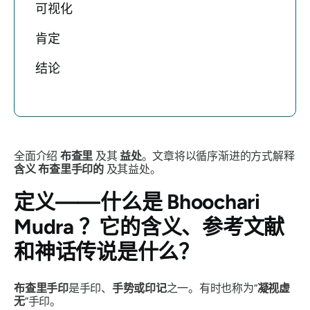
可视化
肯定
结论
全面介绍
布查里
及其
益处
。文章将以循序渐进的方式解释
含义
布查里手印的
及其益处。
定义——什么是
Bhoochari
Mudra
？它的含义、参考文献
和神话传说是什么？
布查里手印
是
手印
、
手势或印记
之一。有时也称为“
凝视虚
无
”
手印
。