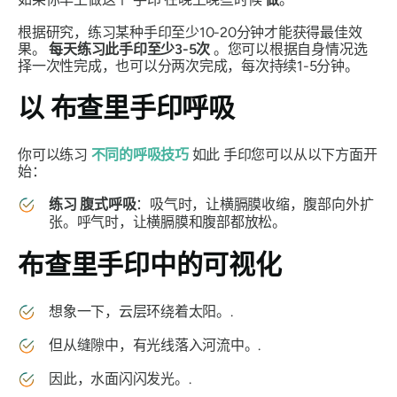
根据研究，练习某种手印至少10-20分钟才能获得最佳效
果。
每天练习此手印至少3-5次
。您可以根据自身情况选
择一次性完成，也可以分两次完成，每次持续1-5分钟。
以
布查里
手印呼吸
你可以练习
不同的呼吸技巧
如此
手印
您可以从以下方面开
始：
练习
腹式呼吸
：吸气时，让横膈膜收缩，腹部向外扩
张。呼气时，让横膈膜和腹部都放松。
布查里手印
中的可视化
想象一下，云层环绕着太阳。.
但从缝隙中，有光线落入河流中。.
因此，水面闪闪发光。.