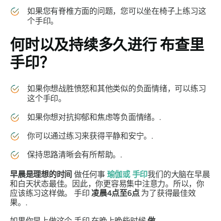
如果您有脊椎方面的问题，您可以坐在椅子上练习这
个
手印
。
何时以及持续多久进行
布查里
手印
？
如果你想战胜愤怒和其他类似的负面情绪，可以练习
这个
手印
。
如果你想对抗抑郁和焦虑等负面情绪。.
你可以通过练习来获得平静和安宁。.
保持思路清晰会有所帮助。.
早晨是理想的时间
做任何事
瑜伽或
手印
我们的大脑在早晨
和白天状态最佳。因此，你更容易集中注意力。所以，你
应该练习这样做。
手印
凌晨4点至6点
为了获得最佳效
果。.
如果你早上做这个
手印
在晚上晚些时候
做
。