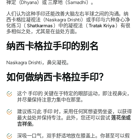
禅定（Dhyana）
或
三摩地（Samadhi）
。
人们认为这种
手印
还能改善大脑左右半球之间的沟通。纳
西卡格拉
凝视法（Nasikagra Drishti）
或
手印
与六种身心净
化练习（
Shatkarmas
）中的凝视法（
Tratak Kriya
）有很
多相似之处，尤其是在益处方面。
纳西卡格拉手印的别名
Nasikagra Drishti
，鼻尖凝视。
如何做纳西卡格拉手印？
这个
手印的
关键在于特定的眼部运动，即注视鼻尖，
并尽量保持注意力集中在那里。
建议练习此
手印
时，采用任何冥想姿势坐姿，以获得
最大益处并保持专注。此外，您还可以尝试
莲花坐或
吉祥坐
。
深吸一口气，双手舒适地放在膝盖上。你甚至可以假