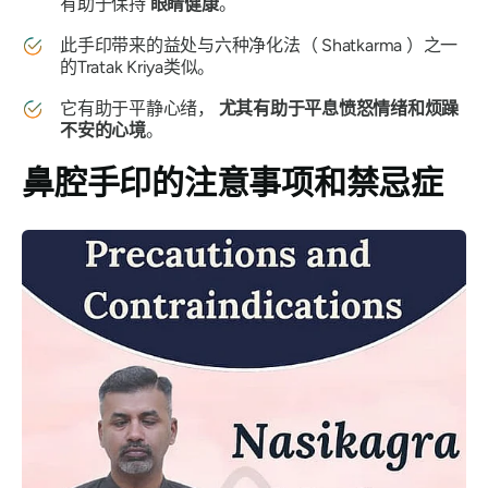
有助于保持
眼睛健康
。
此
手印
带来的益处与六种净化法（
Shatkarma
）之一
的
Tratak Kriya
类似。
它有助于平静心绪，
尤其有助于平息愤怒情绪和烦躁
不安的心境
。
鼻腔手印的注意事项和禁忌症