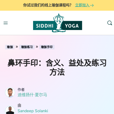
你试过我们的线上瑜伽课程吗？
立即加入
»
»
瑜伽
瑜伽练习
瑜伽手印
鼻环手印：含义、益处及练习
方法
作者
迪维扬什·夏尔马
由
Sandeep Solanki