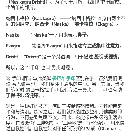
（Nasikagra Drishti
）。为了便于理解，我们将它分解成几
个简单的部分。
纳西卡格拉（Nasikagra）
——“
纳西卡格拉
”
本身由两个不
同的词组成：
纳西卡（Nasika）+埃卡格拉（Ekagra）。
Nasika
——“
Nasika
”一词用来表示
鼻子。
Ekagra——
梵语词“
Ekagra”
用来描述
专注或集中注意力
。
Drishti
–
“
Drishti”
是一个梵语词，用于描述
凝视或视线。
所以，这个
手印
也叫“鼻尖凝视”。
这
手印
相当
与此类似
香巴维手印
区别在于，虽然我们假
设
香巴维手印，
我们专注于眉毛的中心。另一方面，当我
们练习时
纳西卡格拉手印
我们专注于鼻尖。
手印
也有助
于保持眼睛健康。.
这是一种极好的技巧，有助于控制愤怒情绪。它还能带来
平和与清明。练习之后，我们就能战胜欲望和其他类似的
行为，不再感到焦躁不安。因此，它能带来积极的生活态
度。它教会你“
三摩地”
）。“三摩地”是一个梵语词，用来描
述自我控制。自我控制对于任何形式的
持戒（Dharna）
、