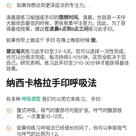
如果你想达到更深层次的专注力。.
清晨是练习瑜伽或
手印
的
理想时间
。清晨，也就是一天中
大脑状态最佳的时候，更容易集中注意力。因此，为了获
得最佳效果，建议
在凌晨4点到6点之间
练习此
手印
。
如果你早上做这个
手印
在晚上晚些时候
做
。
建议每天
练习此
手印
至少2-5次。您可以选择一次性完成，
也可以分两次完成，每次持续5-10分钟，这完全取决于您
自己。研究表明，练习此
手印
至少10-50分钟才能获得最佳
效果。
纳西卡格拉手印
呼吸法
有多种
呼吸类型
我们可以用它来练习。
手印
:
腹式呼吸，吸气时腹部尽可能扩张，呼气时腹部放
松。一次重复10-12次。.
如果你练习呼吸法已经很长时间了，你可以争取吸气
与呼气的比例为 1:2。.