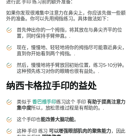
进行此
手印
练习前的额外准备：
如果你发现很难集中注意力在鼻尖上，你应该先做一些额
外的准备。你可以先用拇指练习。具体做法如下：
首先伸出你的一个拇指，将其放在与鼻尖齐平的位
置，同时保持手臂伸直。.
现在，慢慢地、轻轻地将你的拇指尽可能靠近鼻尖，
直到你开始看到两个拇指。.
然后，慢慢地将手臂放回初始位置，练习5-10分钟。
这种预先练习对你的眼睛也很有益处。.
纳西卡格拉手印的益处
类似于
香巴维手印
练习这个
手印
有助于提高注意力
集中度
所以，放松思维过程是有帮助的。.
这个
手印
也
能改善大脑功能
。
这种
手印
练习
可以增强眼部肌肉的聚焦能力
，因此