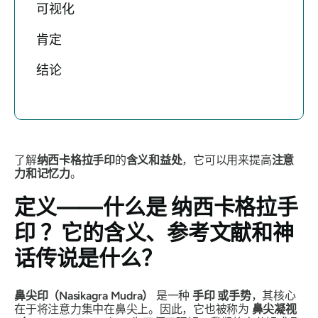
可视化
肯定
结论
了解
纳西卡格拉手印
的
含义和益处
，它可以用来提高
注意
力和记忆力
。
定义——什么是
纳西卡格拉手
印
？它的含义、参考文献和神
话传说是什么？
鼻尖印（Nasikagra Mudra）
是一种
手印
或手势
，其核心
在于将注意力集中在鼻尖上。因此，它也被称为
鼻尖凝视