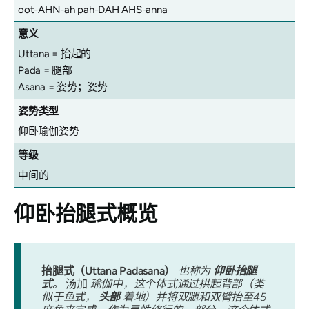
oot-AHN-ah pah-DAH AHS-anna
意义
Uttana = 抬起的
Pada = 腿部
Asana = 姿势；姿势
姿势类型
仰卧瑜伽姿势
等级
中间的
仰卧
抬腿式概览
抬腿式（Uttana Padasana）
也称为
仰卧抬腿
式
。
汤加
瑜伽中，这个体式通过拱起背部（类
似于鱼式，
头部
着地）并将双腿和双臂抬至45