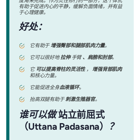
度角来完成。作为灵性修行的一部分，这个体式
有助于促进内心的平静，缓解负面情绪，并有益
于心理健康。
好处：
它有助于
增强臀部和腿部肌肉力量
。
它可以很好地
拉伸
手臂
、肩膀和肘部
。
它
可以提高脊柱的灵活性
，
增强背部肌肉
和核心力量。
它能促进全身
血液循环
。
抬高双腿有助于
刺激生殖器官
。
谁可以做
站立前屈式
（Uttana Padasana）
？