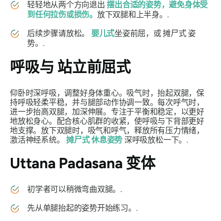
轻轻地从两个方向退出
摆出合适的姿势，避免身体受
到任何拉伤或损伤。
放下双腿和上半身。.
后续步骤请放松。
婴儿式
坐姿前屈，或
摊尸式
姿
势。.
呼吸与
站立前屈式
仰卧时深呼吸，调整好身体重心。吸气时，抬起双腿，保
持呼吸轻柔平稳，并与腿部动作协调一致。每次呼气时，
进一步抬高双腿，加深伸展。专注于平衡和稳定，以更好
地放松身心。配合核心肌群的收紧，使呼吸与下背部更好
地支撑。放下双腿时，吸气和呼气，释放所有压力情绪，
激活神经系统。
摊尸式
休息姿势
深呼吸放松一下。.
Uttana Padasana
变体
初学者可以稍微弯曲双腿。.
先从单腿抬起的姿势开始练习。.