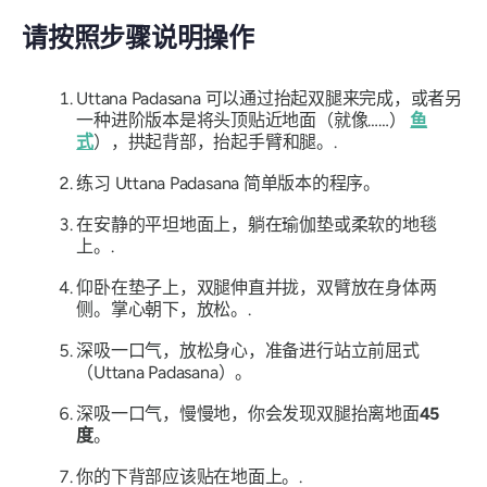
请按照步骤说明操作
Uttana Padasana
可以通过抬起双腿来完成，或者另
一种进阶版本是将头顶贴近地面（就像……）
鱼
式
），拱起背部，抬起手臂和腿。.
练习
Uttana Padasana
简单版本的程序。
在安静的平坦地面上，躺在瑜伽垫或柔软的地毯
上。.
仰卧在垫子上，双腿伸直并拢，双臂放在身体两
侧。掌心朝下，放松。.
深吸一口气，放松身心，准备进行站立前屈式
（Uttana Padasana）
。
深吸一口气，慢慢地，你会发现双腿抬离地面
45
度
。
你的下背部应该贴在地面上。.