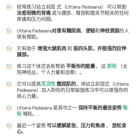
经常练习站立前屈
式（Uttana Padasana）
可以帮助
治愈轻微的背痛
或与腰部、臀部和髋关节相关的任何
疼痛和压力问题。
Uttana Padasana
对患有糖尿病
、
便秘
和
神经衰弱
的人
很有帮助。
它有助于
增强大腿肌肉
和
股四头肌，并能强烈拉伸
腿部。
练习这个体式会有帮助
平衡你的能量
， 这
脐轮
（太
阳神经丛，个人力量和自尊）。.
它可以提高
灵活性
髋屈肌的
，将
站立前屈式（Uttana
Padasana）
加入到你的日常瑜伽练习中可以增强你的
核心力量。
Uttana Padasana
是其中之一
保持平衡的最佳姿势
喉
轮
喉轮。.
最后一个姿势
可以缓解紧张、压力和焦虑
，
放松身
心
。