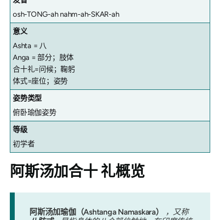
发音
osh-TONG-ah nahm-ah-SKAR-ah
意义
Ashta = 八
Anga = 部分；肢体
合十礼=问候；鞠躬
体式=座位；姿势
姿势类型
俯卧瑜伽姿势
等级
初学者
阿斯汤加合十
礼概览
阿斯汤加瑜伽（Ashtanga Namaskara）
，又称