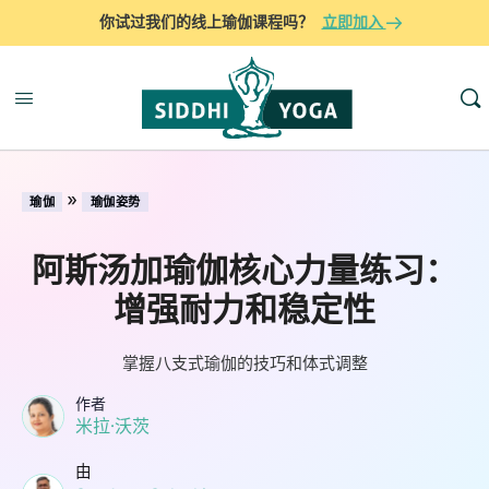
你试过我们的线上瑜伽课程吗？
立即加入
»
瑜伽
瑜伽姿势
阿斯汤加瑜伽核心力量练习：
增强耐力和稳定性
掌握八支式瑜伽的技巧和体式调整
作者
米拉·沃茨
由