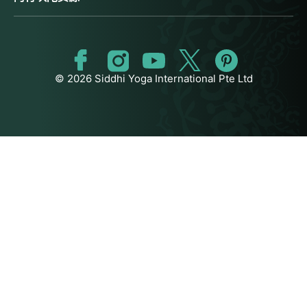
© 2026 Siddhi Yoga International Pte Ltd