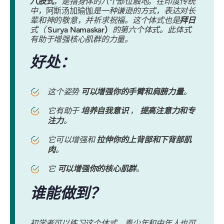
八肢式
，是指身体的八个部位触地。在印度传统
中，
阿斯汤加瑜伽
是一种谦逊的方式，表达对长
辈和神的敬意，并祈求祝福。这个体式也是
拜日
式（
Surya Namaskar）
的第六个体式。此体式
有助于增强核心肌群的力量。
好处：
这个姿势
可以增强你的手臂和肩膀力量
。
它有助于
培养自我意识
，
提高注意力和专
注力
。
它可以增强和
拉伸你的上背部和下背部肌
肉
。
它
可以增强你的核心肌群
。
谁能做到？
初学者可以练习这个体式。青少年和中年人也可