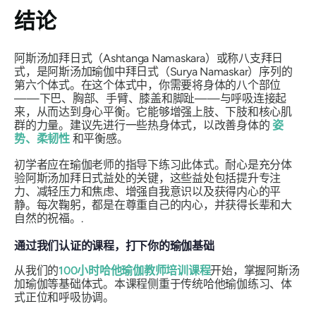
结论
阿斯汤加拜日式（Ashtanga Namaskara）或称八支拜日
式，是阿斯汤加瑜伽中拜日式（Surya Namaskar）序列的
第六个体式。在这个体式中，你需要将身体的八个部位
——下巴、胸部、手臂、膝盖和脚趾——与呼吸连接起
来，从而达到身心平衡。它能够增强上肢、下肢和核心肌
群的力量。建议先进行一些热身体式，以改善身体的
姿
势、柔韧性
和平衡感。
初学者应在瑜伽老师的指导下练习此体式。耐心是充分体
验阿斯汤加拜日式益处的关键，这些益处包括提升专注
力、减轻压力和焦虑、增强自我意识以及获得内心的平
静。每次鞠躬，都是在尊重自己的内心，并获得长辈和大
自然的祝福。.
通过我们认证的课程，打下你的瑜伽基础
从我们的
100小时哈他瑜伽教师培训课程
开始，掌握阿斯汤
加瑜伽等基础体式。本课程侧重于传统哈他瑜伽练习、体
式正位和呼吸协调。