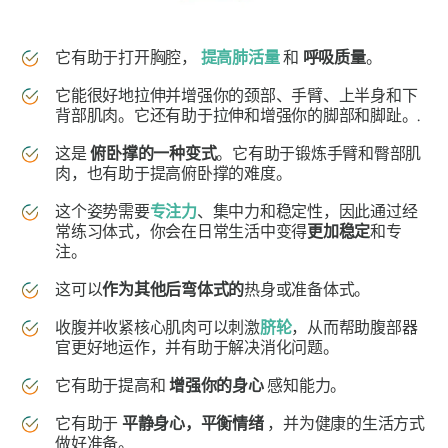
它有助于打开胸腔，
提高肺活量
和
呼吸质量
。
它能很好地拉伸并增强你的颈部、手臂、上半身和下
背部肌肉。它还有助于拉伸和增强你的脚部和脚趾。.
这是
俯卧撑的一种变式
。它有助于锻炼手臂和臀部肌
肉，也有助于提高俯卧撑的难度。
这个姿势需要
专注力
、集中力和稳定性，因此通过经
常练习体式，你会在日常生活中变得
更加稳定
和专
注。
这可以
作为其他后弯体式的
热身或准备体式。
收腹并收紧核心肌肉可以刺激
脐轮
，从而帮助腹部器
官更好地运作，并有助于解决消化问题。
它有助于提高和
增强你的身心
感知能力。
它有助于
平静身心，平衡情绪
，并为健康的生活方式
做好准备。