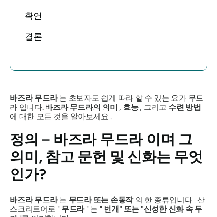
확언
결론
바즈라 무드라
는 초보자도 쉽게 따라 할 수 있는 요가
무드
라
입니다.
바즈라 무드라의
의미
,
효능
, 그리고
수련 방법
에 대한 모든 것을 알아보세요 .
정의 –
바즈라 무드라
이며 그
의미, 참고 문헌 및 신화는 무엇
인가?
바즈라 무드라
는
무드라
또는 손동작
의 한 종류입니다 . 산
스크리트어로 "
무드라
"
는 "
번개" 또는 "신성한 신화 속 무