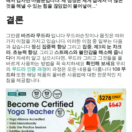
해서 감사한 마음뿐입니다. 제 심장은 제게 삶에서 더 많은
것을 해낼 수 있는 힘을 끊임없이 불어넣어 ..
.”
결론
그만큼
바즈라 무드라
입니다
무드라
손짓이나 몸짓은 여러
가지 이점을 가지고 있습니다. 이러한 이점 중 일부는 다음
과 같습니다
정신 집중력 향상
그리고
집중
,
제3의 눈
차크
라
,
초능력 향상
, 그리고
스트레스와 불안감을 해소해 줍니
다
더 자세히 알고 싶으시다면..
무드라
그리고 그것들을 올
바르게 사용하는 방법을 꼭 숙지하세요
확인해 보세요
우리
의
무드라
인증 과정
이 과정은 모든 내용을 다룹니다
108
무
드라
또한 해당 제품의 올바른 사용법에 대한 전문적인 지
침을 제공합니다.