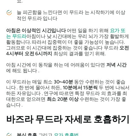
요.
늘 피곤함을 느낀다면 이
무드라
는 시작하기에 이상
적인
무드라
입니다
아침은 이상적인 시간입니다
어떤 일을 하기 위해
요가 또
는
무드라
아침이나 낮 시간대에는 우리 뇌가 가장 활발하게
활동합니다. 따라서 집중력이 더 좋을 가능성이 높습니다.
그러므로 이 시간대에 집중하는 것이 좋습니다
무드라
오전
4시부터 오전 6시까지
최상의 결과를 얻기 위해.
아침 시간에 이
동작을
하는 데 어려움이 있다면
저녁 시간
에 해도 됩니다 .
이
무드라는
매일 최소
30~40분
동안 수련하는 것이 좋습
니다 . 한 번에 몰아서 하든,
10분에서 15분씩
두 번에 나눠서
하든 자유입니다 . 연구에 따르면 특정
무드라
의 효과를 최
대한으로 얻으려면
최소 20분 이상
수련하는 것이 가장 좋
습니다 .
바즈라 무드라
자세로 호흡하기
복식 호흡
그리고
요가 호흡법
.