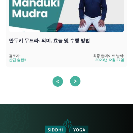
만두키 무드라: 의미, 효능 및 수행 방법
검토자:
최종 업데이트 날짜:
검
산딥 솔란키
2023년 12월 27일