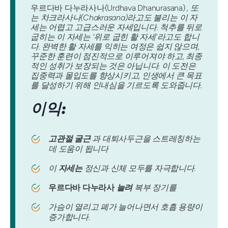
우르다바 다누라사나(Urdhava Dhanurasana)
, 또
는 차크라사나(Chakrasana)라고도 불리는 이 자
세는 어렵고 고급스러운 자세입니다. 척추를 뒤로
굽히는 이 자세는 '위로 굽힌 활 자세'라고도 합니
다. 완벽한 활 자세를 익히는 여정은 쉽지 않으며,
꾸준한 훈련이 점진적으로 이루어져야 하고, 최종
적인 성취가 보장되는 것은 아닙니다. 이 도전은
집중력과 몰입도를 향상시키고, 인생에서 큰 목표
를 달성하기 위해 인내심을 기르도록 도와줍니다.
이익:
고관절 굴근
과 대퇴사두근을 스트레칭하는
데 도움이 됩니다
이
자세는
정신과 신체 모두를 자극합니다.
우르다바 다누라사
늘려
복부 장기를
가슴이 열리고 폐가 늘어나면서 호흡 용량이
증가합니다.