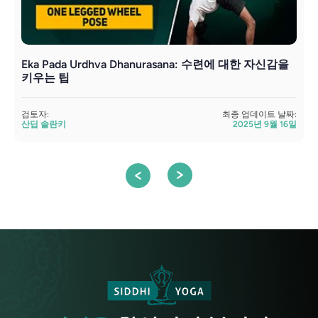
Eka Pada Urdhva Dhanurasana: 수련에 대한 자신감을
키우는 팁
검
검토자:
최종 업데이트 날짜:
산딥 솔란키
2025년 9월 16일