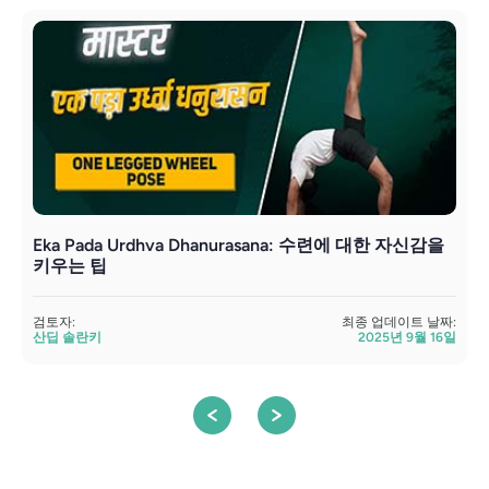
Eka Pada Urdhva Dhanurasana: 수련에 대한 자신감을
키우는 팁
검
검토자:
최종 업데이트 날짜:
산딥 솔란키
2025년 9월 16일