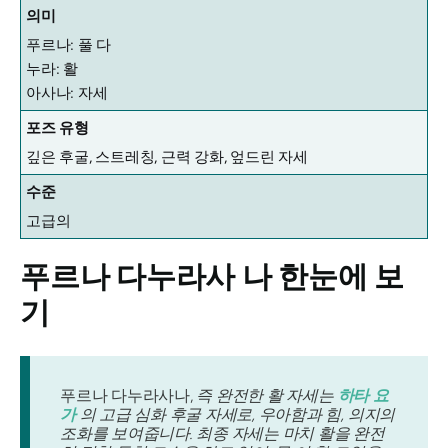
의미
푸르나: 풀 다
누라: 활
아사나: 자세
포즈 유형
깊은 후굴, 스트레칭, 근력 강화, 엎드린 자세
수준
고급의
푸르나 다누라사
나 한눈에 보
기
푸르나 다누라사나,
즉 완전한 활 자세는
하타 요
가
의 고급 심화 후굴 자세로, 우아함과 힘, 의지의
조화를 보여줍니다. 최종 자세는 마치 활을 완전