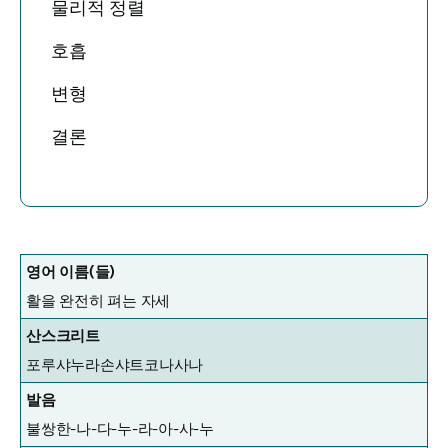
물리적 정렬
호흡
변형
결론
영어 이름(들)
활을 완전히 펴는 자세
산스크리트
포루샤누라손
샤트코나사나
발음
불쌍한-나-다-누-라-아-사-누