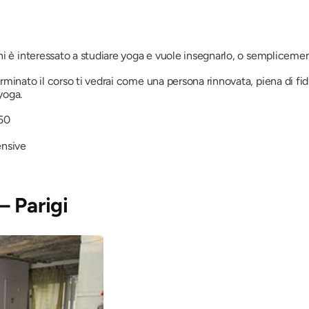
hi è interessato a studiare yoga e vuole insegnarlo, o semplicement
inato il corso ti vedrai come una persona rinnovata, piena di fiduc
yoga.
950
ensive
– Parigi