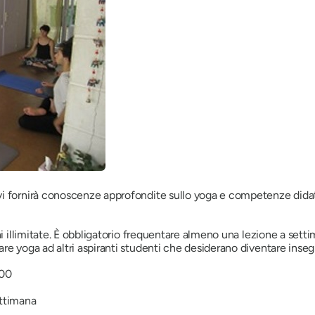
i fornirà conoscenze approfondite sullo yoga e competenze didatt
i illimitate. È obbligatorio frequentare almeno una lezione a settim
re yoga ad altri aspiranti studenti che desiderano diventare inseg
800
ettimana