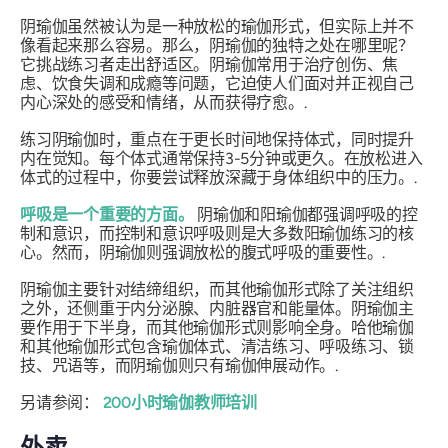
阴瑜伽虽然被认为是一种放松的瑜伽形式，但实际上并不
像看起来那么容易。那么，阴瑜伽的独特之处在哪里呢？
它挑战练习者走出舒适区。阴瑜伽常用于治疗创伤、焦
虑、饮食失调和成瘾等问题，它迫使人们面对并正视自己
内心深处的感受和情绪，从而获得疗愈。.
练习阴瑜伽时，重点在于更长时间地保持体式，同时提升
内在觉知。每个体式通常保持3-5分钟或更久。在放松进入
体式的过程中，你要尝试释放深藏于身体组织中的压力。.
呼吸是一个重要的方面。
阴瑜伽和阳瑜伽都强调呼吸的控
制和意识，而控制和意识呼吸则是大多数阳瑜伽练习的核
心。然而，阴瑜伽则强调放松的腹式呼吸的重要性。.
阴瑜伽主要针对结缔组织，而其他瑜伽形式除了关注组织
之外，还侧重于内分泌腺、内脏器官和能量体。阴瑜伽主
要作用于下半身，而其他瑜伽形式则影响全身。哈他瑜伽
和其他瑜伽形式包含瑜伽体式、清洁练习、呼吸练习、锁
技、咒语等，而阴瑜伽则只有瑜伽伸展动作。.
另请参阅：
200小时瑜伽教师培训
外卖