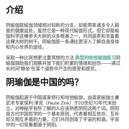
介绍
阴瑜伽是瑜伽领域相对较新的分支，却能带来诸多令人振
奋的健康益处。虽然它是一种现代瑜伽形式，但它却是瑜
伽科学这棵参天大树的众多根基之一，共同滋养和丰富着
这棵大树的树干。阴瑜伽是一条通往更深入了解自身身体
和内心世界的途径。.
采取一种比冥想更注重冥想的方法
典型的哈他瑜伽练习
阴
瑜伽鼓励我们观察并放下我们积累的情绪和创伤——通过
长时间“静坐”在某个姿势中产生的感受和感觉。.
阴瑜伽是中国的吗？
阴瑜伽起源于中国道家修行和哈他瑜伽，由道家瑜伽士兼
武术专家保利·津克（Paulie Zink）于20世纪70年代末创
立。对神秘学有所了解的人应该熟悉阴阳这两个词。阴阳
是古代中国哲学的一个基本原则，代表着相互依存、互补
却又相互矛盾的力量，它们共同创造了宇宙的和谐。宇宙
中的一切现象都源于阴阳。.