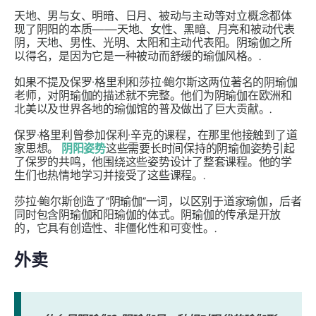
天地、男与女、明暗、日月、被动与主动等对立概念都体
现了阴阳的本质——天地、女性、黑暗、月亮和被动代表
阴，天地、男性、光明、太阳和主动代表阳。阴瑜伽之所
以得名，是因为它是一种被动而舒缓的瑜伽风格。.
如果不提及保罗·格里利和莎拉·鲍尔斯这两位著名的阴瑜伽
老师，对阴瑜伽的描述就不完整。他们为阴瑜伽在欧洲和
北美以及世界各地的瑜伽馆的普及做出了巨大贡献。.
保罗·格里利曾参加保利·辛克的课程，在那里他接触到了道
家思想。
阴阳姿势
这些需要长时间保持的阴瑜伽姿势引起
了保罗的共鸣，他围绕这些姿势设计了整套课程。他的学
生们也热情地学习并接受了这些课程。.
莎拉·鲍尔斯创造了“阴瑜伽”一词，以区别于道家瑜伽，后者
同时包含阴瑜伽和阳瑜伽的体式。阴瑜伽的传承是开放
的，它具有创造性、非僵化性和可变性。.
外卖