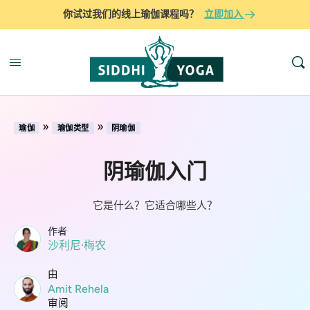
你试过我们的线上瑜伽课程吗？
立即加入
»
»
瑜伽
瑜伽类型
阴瑜伽
阴瑜伽入门
它是什么？它适合哪些人？
作者
沙利尼·梅农
由
Amit Rehela
审阅