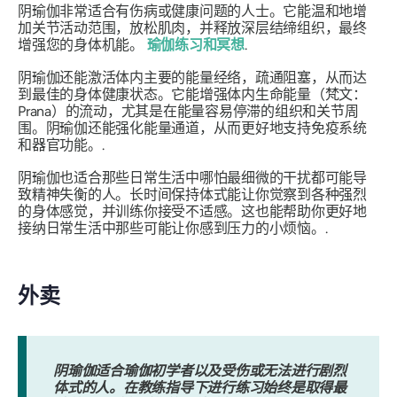
阴瑜伽非常适合有伤病或健康问题的人士。它能温和地增
加关节活动范围，放松肌肉，并释放深层结缔组织，最终
增强您的身体机能。
瑜伽练习和冥想
.
阴瑜伽还能激活体内主要的能量经络，疏通阻塞，从而达
到最佳的身体健康状态。它能增强体内生命能量（梵文：
Prana）的流动，尤其是在能量容易停滞的组织和关节周
围。阴瑜伽还能强化能量通道，从而更好地支持免疫系统
和器官功能。.
阴瑜伽也适合那些日常生活中哪怕最细微的干扰都可能导
致精神失衡的人。长时间保持体式能让你觉察到各种强烈
的身体感觉，并训练你接受不适感。这也能帮助你更好地
接纳日常生活中那些可能让你感到压力的小烦恼。.
外卖
阴瑜伽适合瑜伽初学者以及受伤或无法进行剧烈
体式的人。在教练指导下进行练习始终是取得最