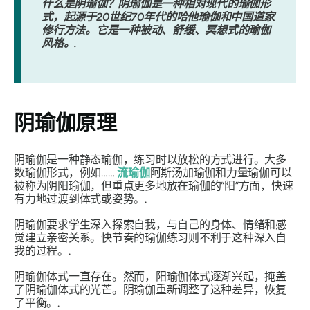
什么是阴瑜伽？阴瑜伽是一种相对现代的瑜伽形
式，起源于20世纪70年代的哈他瑜伽和中国道家
修行方法。它是一种被动、舒缓、冥想式的瑜伽
风格。.
阴瑜伽原理
阴瑜伽是一种静态瑜伽，练习时以放松的方式进行。大多
数瑜伽形式，例如……
流瑜伽
阿斯汤加瑜伽和力量瑜伽可以
被称为阴阳瑜伽，但重点更多地放在瑜伽的“阳”方面，快速
有力地过渡到体式或姿势。.
阴瑜伽要求学生深入探索自我，与自己的身体、情绪和感
觉建立亲密关系。快节奏的瑜伽练习则不利于这种深入自
我的过程。.
阴瑜伽体式一直存在。然而，阳瑜伽体式逐渐兴起，掩盖
了阴瑜伽体式的光芒。阴瑜伽重新调整了这种差异，恢复
了平衡。.