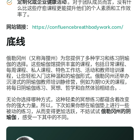
定制化或企业健康活动
。对于团队成员而言，没有什
么比这些疗愈课程更能提升他们的个人素质和工作效
率了。
网站链接：
https://confluencebreathbodywork.com/
底线
俄勒冈州（又称海狸州）为您提供了多种学习和练习阴瑜
伽的选择。这些瑜伽馆提供丰富的课程，包括日常课程、
每周课程、私人课程、特色工作坊、活动和教师培训课
程，让您轻松入门这种温和的瑜伽形式。俄勒冈州还举办
沉浸式的阴瑜伽教师培训静修营，例如为期10天的课程，
将每日阴瑜伽练习、冥想、哲学和自然体验相结合。.
无论你选择哪种方式，这种轻柔的冥想练习都蕴含着改变
你的强大力量。所以，下次如果你想在瑜伽垫上进行一些
被动的练习，从而变得更加活跃，不妨试试
俄勒冈州的阴
瑜伽
，感受一下其中的不同。