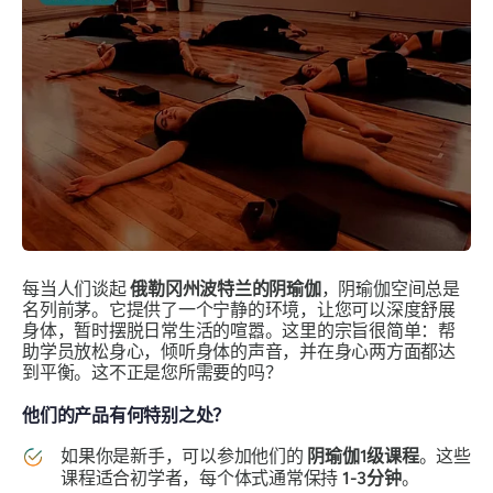
每当人们谈起
俄勒冈州波特兰的阴瑜伽
，阴瑜伽空间总是
名列前茅。它提供了一个宁静的环境，让您可以深度舒展
身体，暂时摆脱日常生活的喧嚣。这里的宗旨很简单：帮
助学员放松身心，倾听身体的声音，并在身心两方面都达
到平衡。这不正是您所需要的吗？
他们的产品有何特别之处？
如果你是新手，可以参加他们的
阴瑜伽1级课程
。这些
课程适合初学者，每个体式通常保持
1-3分钟
。