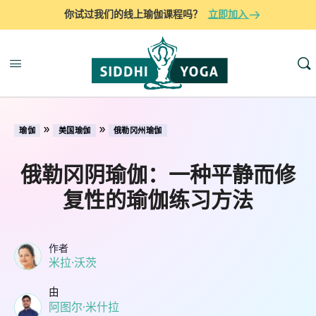
你试过我们的线上瑜伽课程吗？
立即加入
»
»
瑜伽
美国瑜伽
俄勒冈州瑜伽
俄勒冈阴瑜伽：一种平静而修
复性的瑜伽练习方法
作者
米拉·沃茨
由
阿图尔·米什拉