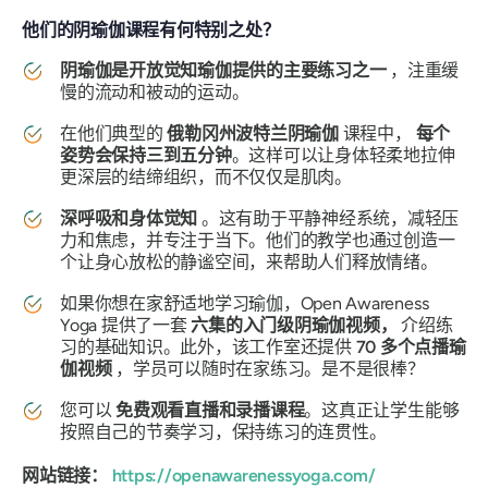
他们的阴瑜伽课程有何特别之处？
阴瑜伽是开放觉知瑜伽提供的主要练习之一
，注重缓
慢的流动和被动的运动。
在他们典型的
俄勒冈州波特兰阴瑜伽
课程中，
每个
姿势会保持三到五分钟
。这样可以让身体轻柔地拉伸
更深层的结缔组织，而不仅仅是肌肉。
深呼吸和身体觉知
。这有助于平静神经系统，减轻压
力和焦虑，并专注于当下。他们的教学也通过创造一
个让身心放松的静谧空间，来帮助人们释放情绪。
如果你想在家舒适地学习瑜伽，Open Awareness
Yoga 提供了一套
六集的入门级阴瑜伽视频，
介绍练
习的基础知识。此外，该工作室还提供
70 多个点播瑜
伽视频
，学员可以随时在家练习。是不是很棒？
您可以
免费观看直播和录播课程
。这真正让学生能够
按照自己的节奏学习，保持练习的连贯性。
网站链接：
https://openawarenessyoga.com/