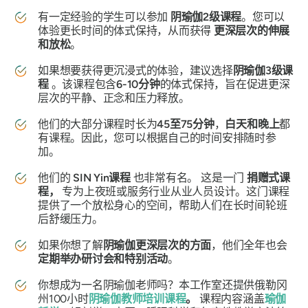
有一定经验的学生可以参加
阴瑜伽2级课程
。您可以
体验更长时间的体式保持，从而获得
更深层次的伸展
和放松
。
如果想要获得更沉浸式的体验，建议选择
阴瑜伽3级课
程
。该课程包含
6-10分钟
的体式保持，旨在促进更深
层次的平静、​​正念和压力释放。
他们的大部分课程时长为
45至75分钟
，
白天和晚上
都
有课程。因此，您可以根据自己的时间安排随时参
加。
他们的
SIN Yin课程
也非常有名。
这是一门
捐赠式课
程，
专为上夜班或服务行业从业人员设计。这门课程
提供了一个放松身心的空间，帮助人们在长时间轮班
后舒缓压力。
如果你想了解
阴瑜伽更深层次的方面
，他们全年也会
定期举办研讨会和特别活动
。
你想成为一名阴瑜伽老师吗？本工作室还提供俄勒冈
州100小时
阴瑜伽教师培训课程
。
课程内容涵盖
瑜伽