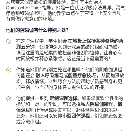
为您带来深度放松的健康体验。工作室由创始人
Christopher Thier 指导，他是一位认证呼吸疗法导师、灵气
疗愈师和瑜伽老师。他的教学重点在于营造一个安全且具
有创伤疗愈意识的环境。.
他们的阴瑜伽有什么特别之处？
在这些课程中，学生们会
在地板上保持各种姿势约两
到五分钟
，让拉伸深入到更深层的结缔组织和筋膜。
课程注重的是轻柔的放松而非强烈的拉伸，让身心有
时间放松并释放紧张感。这正是当下最需要的！
你知道他们的特别之处在哪里吗？他们的阴瑜伽课程
可能还会
融入呼吸练习或能量疗愈技巧
，从而加深放
松，释放情绪。这种综合方法能帮助学员感到身心更
加平衡，与自己的身体建立更深层次的连接。
他们提供一系列
定制课程选择
。如果您喜欢个性化的
指导和一对一的帮助，可以选择
私人阴瑜伽
课程。
情
侣课程
则让伴侣或朋友可以一起体验阴瑜伽的乐趣。
此外，他们还可以安排
小型团体课程，
例如健康聚会
或疗愈小组。