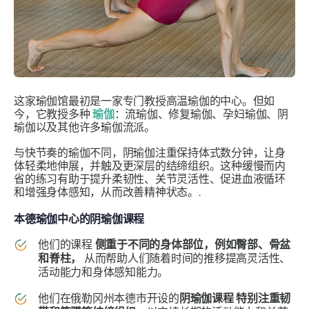
这家瑜伽馆最初是一家专门教授高温瑜伽的中心。但如
今，它教授多种
瑜伽
：流瑜伽、修复瑜伽、孕妇瑜伽、阴
瑜伽以及其他许多瑜伽流派。
与快节奏的瑜伽不同，阴瑜伽注重保持体式数分钟，让身
体轻柔地伸展，并触及更深层的结缔组织。这种缓慢而内
省的练习有助于提升柔韧性、关节灵活性、促进血液循环
和增强身体感知，从而改善精神状态。.
本德瑜伽中心的阴瑜伽课程
他们的课程
侧重于不同的身体部位，例如臀部、骨盆
和脊柱，
从而帮助人们随着时间的推移提高灵活性、
活动能力和身体感知能力。
他们在俄勒冈州本德市开设的
阴瑜伽课程
特别注重韧