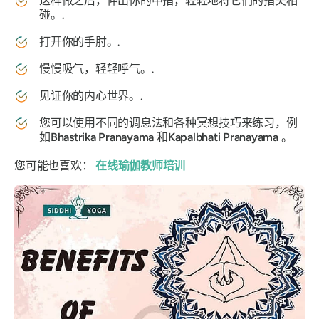
这样做之后，伸出你的中指，轻轻地将它们的指尖相
碰。.
打开你的手肘。.
慢慢吸气，轻轻呼气。.
见证你的内心世界。.
您可以使用不同的
调息法
和各种冥想技巧来练习，例
如
Bhastrika
Pranayama
和
Kapalbhati
Pranayama
。
您可能也喜欢：
在线瑜伽教师培训