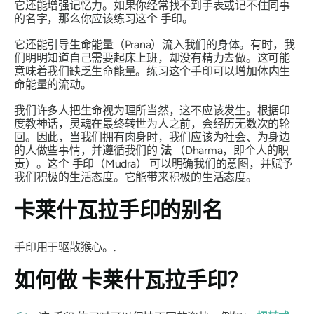
它还能增强记忆力。如果你经常找不到手表或记不住同事
的名字，那么你应该练习这个
手印
。
它还能引导生命能量
（Prana）
流入我们的身体。有时，我
们明明知道自己需要起床上班，却没有精力去做。这可能
意味着我们缺乏
生命
能量。练习这个
手印
可以增加体内
生
命能量
的流动。
我们许多人把生命视为理所当然，这不应该发生。根据印
度教神话，灵魂在最终转世为人之前，会经历无数次的轮
回。因此，当我们拥有肉身时，我们应该为社会、为身边
的人做些事情，并遵循我们的
法
（Dharma，即个人的职
责）。这个
手印（Mudra）
可以明确我们的意图，并赋予
我们积极的生活态度。它能带来积极的生活态度。
卡莱什瓦拉手印
的别名
手印用于驱散猴心。.
如何做
卡莱什瓦拉手印？