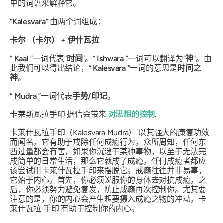
单的词语来解释它。
“
Kalesvara
”
由两个词组成：
卡尔
（
卡尔
）
+
伊什瓦拉
“
Kaal
”一词代表“
时间
”。“
Ishwara
”一词可以翻译为“
神
”。由
此我们可以得出结论，“
Kalesvara
”一词的意思是
时间之
神
。
“
Mudra
”一词代表
手势/印记
。
卡莱斯瓦拉手印
据信会带来
对思想的控制
.
卡莱什瓦拉手印（Kalesvara Mudra）
以其强大的康复功效
而闻名。它有助于戒除任何成瘾行为。众所周知，任何东
西过量都会有害，如果你沉迷于某种事物，以至于无法完
成简单的日常生活，那么它就成了成瘾。任何成瘾者都应
该尝试用卡莱什瓦拉手印来摆脱它。戒瘾往往并非易事，
它始于内心。首先，你必须说服你的身体去对抗成瘾。之
后，你必须努力避免复发，防止成瘾再次控制你。尤其要
注意的是，你的内心会产生想要摄入成瘾之物的冲动。卡
莱什瓦拉
手印
有助于控制你的内心。