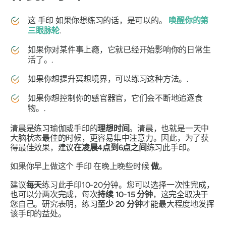
这
手印
如果你想练习的话，是可以的。
唤醒你的第
三眼脉轮
.
如果你对某件事上瘾，它就已经开始影响你的日常生
活了。.
如果你想提升冥想境界，可以练习这种方法。.
如果你想控制你的感官器官，它们会不断地追逐食
物。.
清晨是练习瑜伽或
手印
的
理想时间
。清晨，也就是一天中
大脑状态最佳的时候，更容易集中注意力。因此，为了获
得最佳效果，建议
在凌晨4点到6点之间
练习此
手印
。
如果你早上做这个
手印
在晚上晚些时候
做
。
建议
每天
练习此
手印
10-20分钟。您可以选择一次性完成，
也可以分两次完成，每次
持续 10-15 分钟
，这完全取决于
您自己。研究表明，练习
至少 20 分钟
才能最大程度地发挥
该
手印
的益处。