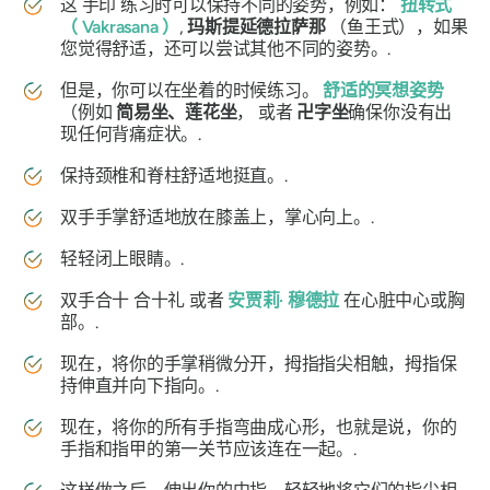
这
手印
练习时可以保持不同的姿势，例如：
扭转式
（
Vakrasana
）
,
玛斯提延德拉萨那
（鱼王式），如果
您觉得舒适，还可以尝试其他不同的姿势。.
但是，你可以在坐着的时候练习。
舒适的冥想姿势
（例如
简易坐、莲花坐
， 或者
卍字坐
确保你没有出
现任何背痛症状。.
保持颈椎和脊柱舒适地挺直。.
双手手掌舒适地放在膝盖上，掌心向上。.
轻轻闭上眼睛。.
双手合十
合十礼
或者
安贾莉·
穆德拉
在心脏中心或胸
部。.
现在，将你的手掌稍微分开，拇指指尖相触，拇指保
持伸直并向下指向。.
现在，将你的所有手指弯曲成心形，也就是说，你的
手指和指甲的第一关节应该连在一起。.