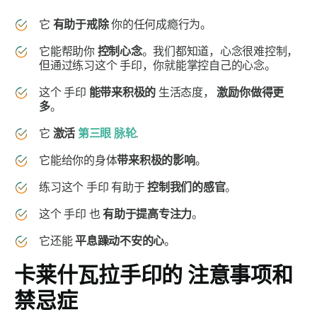
它
有助于戒除
你的任何成瘾行为。
它能帮助你
控制心念
。我们都知道，心念很难控制，
但通过练习这个
手印
，你就能掌控自己的心念。
这个
手印
能带来积极的
生活态度，
激励你做得更
多
。
它
激活
第三眼
脉轮
.
它能给你的身体
带来积极的影响
。
练习这个
手印
有助于
控制我们的感官
。
这个
手印
也
有助于提高专注力
。
它还能
平息躁动不安的心
。
卡莱什瓦拉手印的
注意事项和
禁忌症