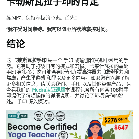
卡勒斯瓦拉手印
的肯定
练习时，保持积极的心态。首先：
“
我不受时间束缚。我可以随心所欲地掌控时间。
结论
这
卡莱斯瓦拉手印
是一个
手印
或瑜伽和冥想中常用的手
势。它有助于打破旧有的模式和习惯。卡莱什瓦拉的益处
手印
有很多；这可能会有所帮助
提高注意力
,
减轻压力
和
焦虑，产生平静感
和平
以及更多内容。如果您有兴趣了解
更多相关信息，请联系我们。
手印
以及其他类似产品，请
查看我们的
Mudra
认证课程
本课程包含所有内容
108种
手
印
提供了每项操作的详细说明，并讨论了每项操作的好
处。
手印
深入探讨。.