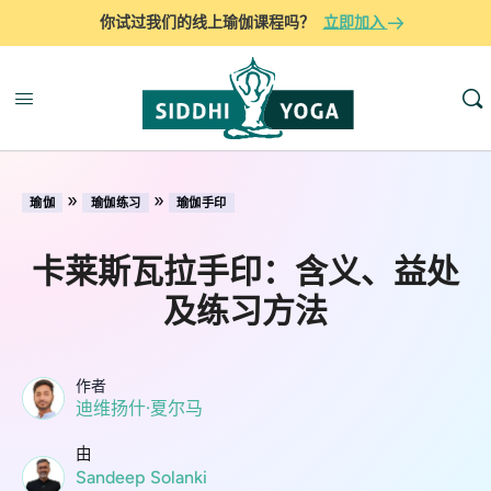
你试过我们的线上瑜伽课程吗？
立即加入
»
»
瑜伽
瑜伽练习
瑜伽手印
卡莱斯瓦拉手印：含义、益处
及练习方法
作者
迪维扬什·夏尔马
由
Sandeep Solanki