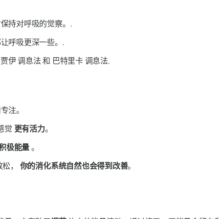
保持对呼吸的觉察。.
让呼吸更深一些。.
乌贾伊
调息法
和
巴特里卡
调息法
.
和专注。
感觉
更有活力
。
积极能量
。
放松，
你的消化系统自然也会得到改善
。