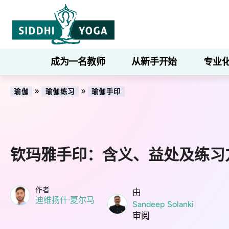
成为一名教师
从新手开始
专业
»
»
瑜伽
瑜伽练习
瑜伽手印
钦玛雅手印：含义、益处及练习
作者
由
迪维扬什·夏尔马
Sandeep Solanki
审阅