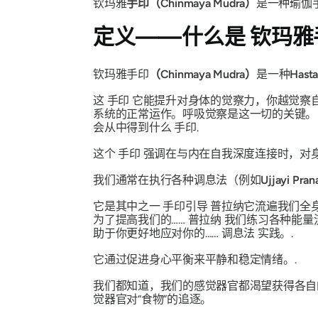
钦玛雅
手印（Chinmaya Mudra）
是一种瑜伽
定义——什么是
钦玛雅
钦玛雅
手印
（Chinmaya Mudra）
是一种
Hast
这
手印
它能提升对身体的觉察力，你越觉察
系统的正常运作。呼吸觉察是这一切的关键
会从中得到什么
手印
.
这个
手印
强调在与内在自我深度连接时，对
我们通常在执行各种
调息法（
例如
Ujjayi
Pran
它是其中之一
手印
引导
普拉纳
它流遍我们全
为了提高我们的……
普拉纳
我们练习各种能量
助于你更好地应对你的……
调息法
实践。.
它通过促进身心平衡来平静和稳定情绪。.
我们都知道，我们的感觉器官都渴望获得各自
觉器官对“食物”的追逐。