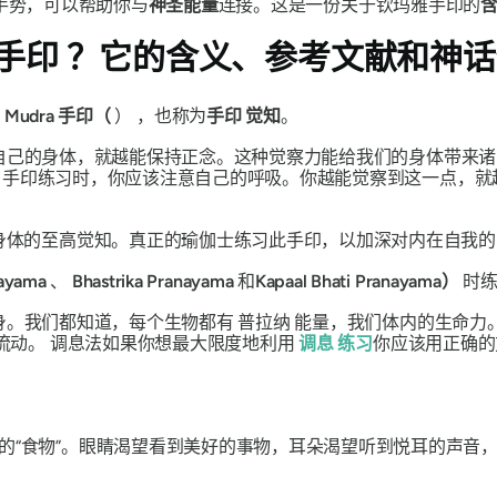
手势，可以帮助你与
神圣能量
连接。这是一份关于
钦玛雅手印
的
手印
？它的含义、参考文献和神话
a
Mudra
手印（
） ，也称为
手印
觉知
。
自己的身体，就越能保持正念。这种觉察力能给我们的身体带来诸
。
手印
练习时，你应该注意自己的呼吸。你越能觉察到这一点，就
身体的至高觉知。真正的瑜伽士练习此手印，以加深对内在自我的
ayama
、
Bhastrika
Pranayama
和
Kapaal Bhati
Pranayama）
时练
身。我们都知道，每个生物都有
普拉纳
能量，我们体内的生命力
流动。
调息法
如果你想最大限度地利用
调息
练习
你应该用正确
的“食物”。眼睛渴望看到美好的事物，耳朵渴望听到悦耳的声音