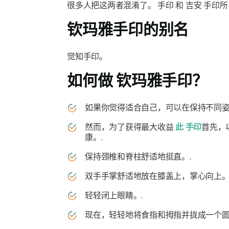
很多人把这两者混淆了。
手印
和
吉安
手印
所
钦玛雅手印
的别名
觉知
手印
。
如何做
钦玛雅手印？
如果你觉得适合自己，可以在保持不同
然而，为了获得最大收益
此
手印
首先，
康。.
保持颈椎和脊柱舒适地挺直。.
双手手掌舒适地放在膝盖上，掌心向上。
轻轻闭上眼睛。.
现在，轻轻地将食指和拇指并拢成一个圆