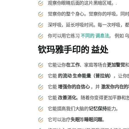
观察你眼睛后面的这片黑暗区域。.
觉察你的整个身心。觉察你的呼吸，同时
深呼吸，延长呼吸时间。每一次呼吸，都
你可以用它练习
不同的
调息
法
， 例如
钦玛雅手印的
益处
它能让你
在工作
、家庭等场合
更加警觉
它能
的流动
生命能量（普拉纳）
，让你
它能
增强你的自信心
，并
激发你内在的
它能
改善消化
。随着你变得更加平静和
它能提高我们大脑的
记忆保持
能力。
它可以治疗
失眠
等
睡眠问题
。