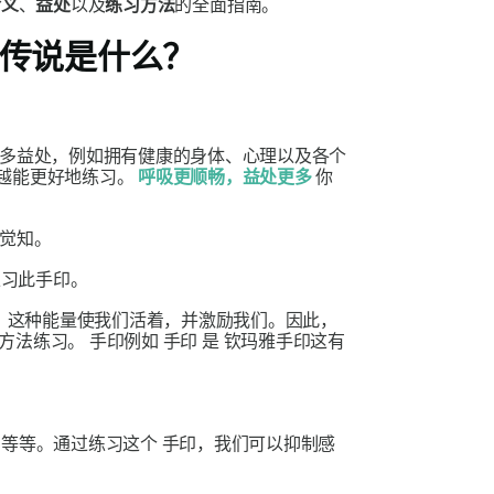
含义
、
益处
以及
练习方法
的全面指南。
传说是什么？
多益处，例如拥有健康的身体、心理以及各个
越能更好地练习。
呼吸更顺畅，益处更多
你
觉知。
习此
手印
。
。这种能量使我们活着，并激励我们。因此，
的方法练习。
手印
例如
手印
是
钦玛雅手印
这有
，等等。通过练习这个
手印
，我们可以抑制感