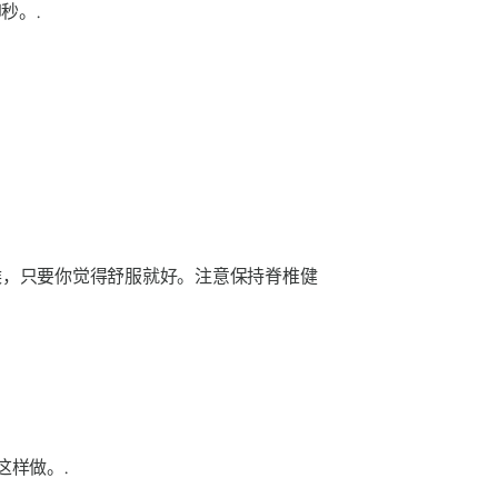
印
秒。.
候，只要你觉得舒服就好。注意保持脊椎健
样做。.