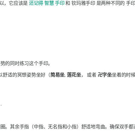
以，它应该是
还记得
智慧
手印
和
钦玛雅手印
是两种不同的
手
姿势的同时练习这个
手印
。
以舒适的冥想姿势坐好（
简易坐
,
莲花坐
， 或者
卍字坐
坐着的时
.
圈。其余手指（中指、无名指和小指）舒适地弯曲。确保双手都这