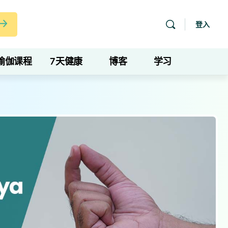
登入
瑜伽课程
7天健康
博客
学习