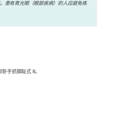
。患有青光眼（眼部疾病）的人应避免练
仰卧手抓脚趾式
B。