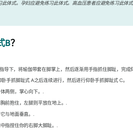
习此体式。孕妇应避免练习此体式。高血压患者应避免练习此体式
式B
？
指导下，将瑜伽带套在脚掌上，然后逐渐用手指抓住脚趾，完成
仰卧手抓脚趾式
A之后连续进行，然后进行
仰卧手抓脚趾式
C。
体两侧，掌心向下。.
胸前抱住，左腿则平放在地上。.
它与地面垂直。.
中指捏住你的右脚大脚趾。.