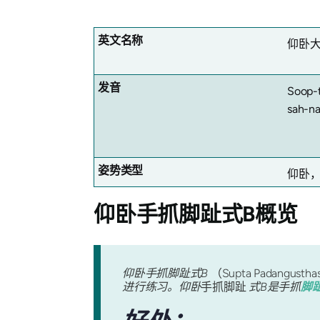
英文名称
仰卧大
发音
Soop-
sah-na
姿势类型
仰卧
仰卧手抓脚趾式B概览
仰卧手抓脚趾式B
（Supta Padangustha
进行练习。仰卧
手抓脚趾
式B是手抓
脚