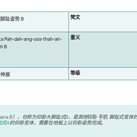
梵文
脚趾姿势 B
意义
ta Pah-dah-ang-oos-thah-ah-
h B
等级
，伸展
sana
B），也称为仰卧大脚趾式B，是其他
仰卧
手抓
脚趾式变体
趾式A
的仰卧变体，需要在地板上以仰卧姿势完成。