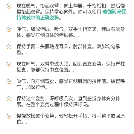
现在吸气，抬起双臂，向上伸展，十指相扣，然后慢
慢抬起双臂。保持掌心向外。你可以使用
瑜伽砖来保
持体式中的正确姿势
。
呼气，加深伸展。吸气，双手十指交叉，伸展右侧身
体，感受左侧身体的伸展感。.
保持手臂二头肌贴近耳朵，肘部伸直。双脚均匀承
重。.
现在呼气，双臂举过头顶，回到直立姿势。保持脊柱
挺直，髋部保持中立位置。.
吸气，向左侧弯腰，感受右侧肌肉的拉伸感。缓慢呼
气，加深拉伸。.
保持这个姿势，深呼吸几次，直到感觉身体充分伸
展。在整个姿势过程中保持深呼吸。.
慢慢放松这个姿势，轻轻松开手指，将手臂平放回原
位。.