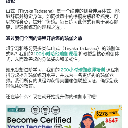
结论
山式（Tiryaka Tadasana）是一个绝佳的侧身伸展体式，能
够舒展并稳定身体。如同微风中的棕榈树般轻柔摇曳，可
以放松身心，提升平衡感。每日练习此体式有助于身心健
康，是瑜伽练习的理想之选。.
通过我们全面的课程开启您的瑜伽之旅
想学习和练习更多类似山式（Tiryaka Tadasana）的瑜伽体
式吗？我们的
100小时哈他瑜伽课程
将教授您核心瑜伽体
式，从而改善您的身体姿态和柔韧性。
如果您想进阶学习，我们的
200小时瑜伽教师培训
课程将
指导您提升瑜伽练习水平，并成为一名更优秀的瑜伽老
师。我们所有的课程均获得美国瑜伽联盟认证，确保您获
得优质的教育。
还在等什么？现在就开始提升你的瑜伽水平吧！