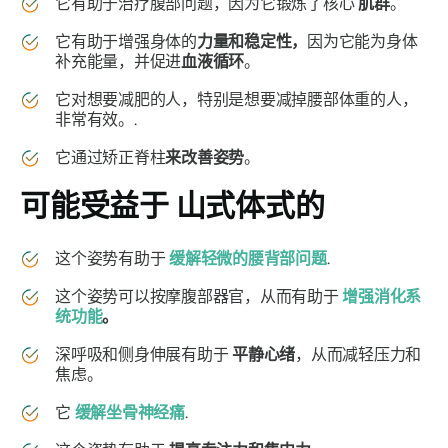
它有助于治疗腹部问题，因为它锻炼了核心
肌群
。
它有助于增强身体的
力量和稳定性，
因为它能为身体
补充能量，并促进
血液循环
。
它对想要减肥的人，特别是想要减掉腰部体重的人，
非常有效。.
它通过矫正脊柱
来改善姿势
。
可能受益于
山式体式的
这个姿势有助于
缓解轻微的腰背部问题
.
这个姿势可以按摩腹部器官，从而有助于
增强消化系
统功能
。
深呼吸和侧身伸展有助于
平静心绪
，从而减轻压力和
焦虑。
它
缓解坐骨神经痛
.