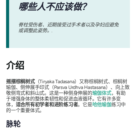
哪些人不应该做？
脊柱受伤者、近期接受过手术者以及孕妇应避免
或调整此姿势。.
介绍
摇摆棕榈树式
（Tiryaka Tadasana）
又称棕榈树式、棕榈树
瑜伽、侧伸展手印式（Parsva Urdhva Hastasana）、向上致
敬侧弯式和斜山式。这是一种侧身伸展的
瑜伽体式
，有助
于增强身体的整体柔韧性和促进血液循环。它有许多变
体，
适合所有初学者和进阶练习者
。它是
哈他瑜伽
练习中
的一个重要体式。
脉轮