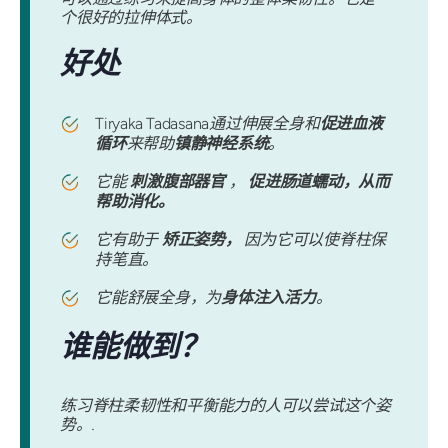
个很好的拉伸体式。
好处
Tiryaka Tadasana
通过伸展全身和
促进血液
循环
来帮助
镇静神经系统
。
它能
刺激腹部器官
，
促进肠道蠕动，从而
帮助消化。
它有助于
矫正姿势，
因为它可以使脊柱保
持笔直。
它能舒展全身，为
身体注入活力
。
谁能做到？
练习脊柱柔韧性和平衡能力的人可以尝试这个姿
势。.