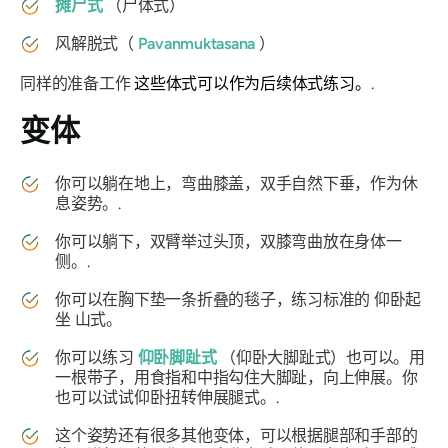
摊尸式
（尸体式）
风解脱式（
Pavanmuktasana
）
同样的准备工作
这些体式可以作为后续体式练习。
.
变体
你可以躺在地上，弯曲膝盖，双手自然下垂，作为休
息姿势。.
你可以躺下，双臂举过头顶，双膝弯曲放在身体一
侧。.
你可以在胸下垫一条折叠的毯子，练习标准的
仰卧起
坐
山式。
你可以练习
仰卧脚趾式
（仰卧大脚趾式）也可以。用
一根带子，用食指和中指勾住大脚趾，向上伸展。你
也可以试试仰卧扭转伸展腿式。.
这个姿势还有很多其他变体，可以根据腿部和手部的