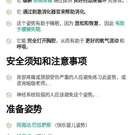
它
缓解
轻微背痛
通过提供
良好的血液循环
对身体。.
它
通过刺激消化器官来帮助消化
。
这个姿势有助于睡眠，因为
放松和恢复
， 因此
有助
于缓解失眠
.
它能
完全打开胸腔
，从而有助于
更好的氧气流动
和
呼吸
。
安全须知和注意事项
背部疼痛或颈部受伤严重的人应避免练习此姿势，或
咨询瑜伽老师。.
神经系统较弱的人应该避免这个姿势。.
准备姿势
阿南达·巴拉萨那
（快乐婴儿姿势）