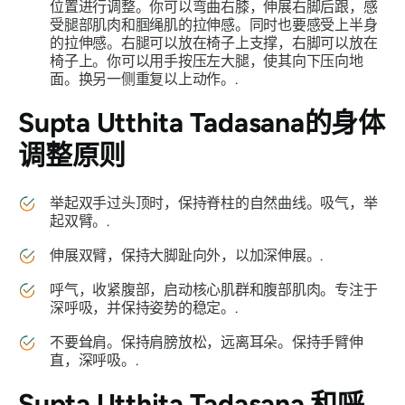
位置进行调整。你可以弯曲右膝，伸展右脚后跟，感
受腿部肌肉和腘绳肌的拉伸感。同时也要感受上半身
的拉伸感。右腿可以放在椅子上支撑，右脚可以放在
椅子上。你可以用手按压左大腿，使其向下压向地
面。换另一侧重复以上动作。.
Supta Utthita Tadasana
的身体
调整原则
举起双手过头顶时，保持脊柱的自然曲线。吸气，举
起双臂。.
伸展双臂，保持大脚趾向外，以加深伸展。.
呼气，收紧腹部，启动核心肌群和腹部肌肉。专注于
深呼吸，并保持姿势的稳定。.
不要耸肩。保持肩膀放松，远离耳朵。保持手臂伸
直，深呼吸。.
Supta Utthita Tadasana
和呼