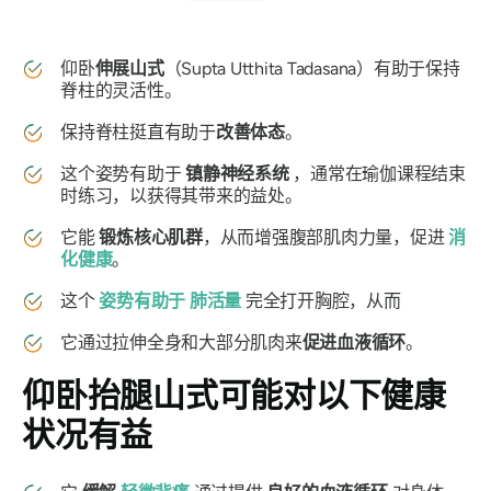
仰卧
伸展山式
（Supta Utthita Tadasana）
有助于保持
脊柱的灵活性。
保持脊柱挺直有助于
改善体态
。
这个姿势有助于
镇静神经系统
，通常在瑜伽课程结束
时练习，以获得其带来的益处。
它能
锻炼核心肌群
，从而增强腹部肌肉力量，促进
消
化健康
。
这个
姿势有助于
肺活量
完全打开胸腔，从而
它通过拉伸全身和大部分肌肉来
促进血液循环
。
仰卧抬腿山式
可能对以下健康
状况有益