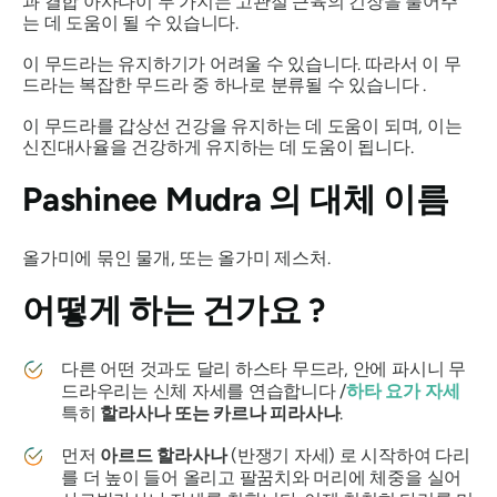
과 결합
아사나
이 두 가지는 고관절 근육의 긴장을 풀어주
는 데 도움이 될 수 있습니다.
이
무드라는
유지하기가 어려울 수 있습니다. 따라서 이
무
드라는
복잡한
무드라
중 하나로 분류될 수 있습니다 .
이
무드라를
갑상선 건강을 유지하는 데 도움이 되며, 이는
신진대사율을 건강하게 유지하는 데 도움이 됩니다.
Pashinee Mudra
의 대체 이름
올가미에 묶인 물개, 또는 올가미 제스처.
어떻게 하는 건가요
?
다른 어떤 것과도 달리
하스타
무드라
, 안에
파시니 무
드라
우리는 신체 자세를 연습합니다 /
하타 요가
자세
특히
할라사나
또는
카르나 피라사나
.
먼저
아르드 할라사나
(반쟁기 자세) 로 시작하여 다리
를 더 높이 들어 올리고 팔꿈치와 머리에 체중을 실어