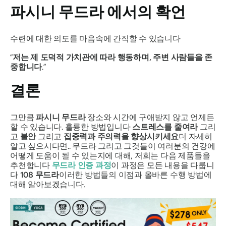
파시니 무드라
에서의 확언
수련에 대한 의도를 마음속에 간직할 수 있습니다
“
저는 제 도덕적 가치관에 따라 행동하며, 주변 사람들을 존
중합니다
.”
결론
그만큼
파시니 무드라
장소와 시간에 구애받지 않고 언제든
할 수 있습니다. 훌륭한 방법입니다
스트레스를 줄여라
그리
고
불안
그리고
집중력과 주의력을 향상시키세요
더 자세히
알고 싶으시다면..
무드라
그리고 그것들이 여러분의 건강에
어떻게 도움이 될 수 있는지에 대해, 저희는 다음 제품들을
추천합니다
무드라
인증 과정
이 과정은 모든 내용을 다룹니
다
108
무드라
이러한 방법들의 이점과 올바른 수행 방법에
대해 알아보겠습니다.