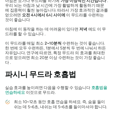
아침은 요가나
무드라를
하기에
가장 이상적인 시간입니다
.
우리 뇌는 아침과 낮 시간에 가장 활발하게 활동하기 때문
에 집중력이 훨씬 높아집니다. 따라서 가장 효과적인 결과를
얻으려면
오전 4시에서 6시 사이에
이
무드라를
수련하는
것이 좋습니다
아침에 이 동작을 하는 데 어려움이 있다면
저녁
에도 이
무
드라를
할 수 있습니다 .
이
무드라를
매일 최소
2~10분씩
수련하는 것이 좋습니다.
한 번에 모두 수련하든, 1분에서 5분씩 두 번에 나눠서 하든
자유입니다. 연구에 따르면, 특정
무드라
의 효과를 최대한
으로 얻으려면 최소 20분 이상 수련하는 것이 가장 좋습니
다 .
파시니 무드라
호흡법
실습 효과를 높이려면 다음을 수행할 수 있습니다
호흡법을
연습하세요
이것으로
무드라
.
최소 10~12초 동안 호흡 연습을 하세요. 즉, 숨을 들이
쉬는 데 5~6초, 내쉬는 데 5~6초를 들이마셔야 합니다.