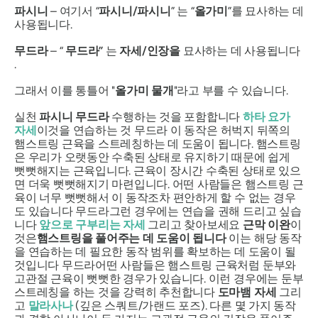
파시니
– 여기서 “
파시니/파시니
”
는 “
올가미
”를 묘사하는 데
사용됩니다.
무드라
– “
무드라”
는
자세/인장을
묘사하는 데 사용됩니다
.
그래서 이를 통틀어 "
올가미 물개
"라고 부를 수 있습니다.
실천
파시니 무드라
수행하는 것을 포함합니다
하타 요가
자세
이것을 연습하는 것
무드라
이 동작은 허벅지 뒤쪽의
햄스트링 근육을 스트레칭하는 데 도움이 됩니다. 햄스트링
은 우리가 오랫동안 수축된 상태로 유지하기 때문에 쉽게
뻣뻣해지는 근육입니다. 근육이 장시간 수축된 상태로 있으
면 더욱 뻣뻣해지기 마련입니다. 어떤 사람들은 햄스트링 근
육이 너무 뻣뻣해서 이 동작조차 편안하게 할 수 없는 경우
도 있습니다
무드라
그런 경우에는 연습을 권해 드리고 싶습
니다
앞으로 구부리는 자세
그리고 찾아보세요
근막 이완
이
것은
햄스트링을 풀어주는 데 도움이 됩니다
이는 해당 동작
을 연습하는 데 필요한 동작 범위를 확보하는 데 도움이 될
것입니다
무드라
어떤 사람들은 햄스트링 근육처럼 둔부와
고관절 근육이 뻣뻣한 경우가 있습니다. 이런 경우에는 둔부
스트레칭을 하는 것을 강력히 추천합니다
도마뱀 자세
그리
고
말라사나
(깊은 스쿼트/가랜드 포즈). 다른 몇 가지 동작