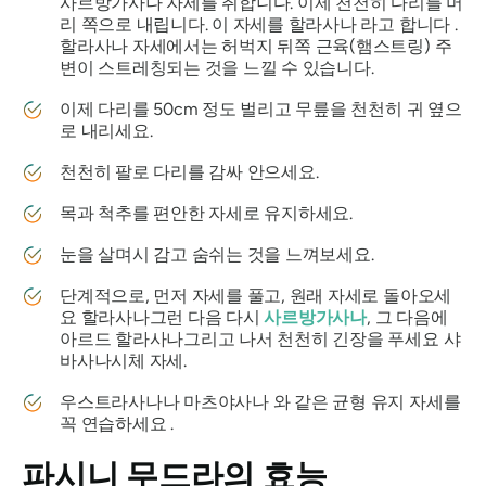
사르방가사나 자세를
취합니다. 이제 천천히 다리를 머
리 쪽으로 내립니다. 이 자세를
할라사나
라고 합니다 .
할라사나
자세에서는 허벅지 뒤쪽 근육(햄스트링) 주
변이 스트레칭되는 것을 느낄 수 있습니다.
이제 다리를 50cm 정도 벌리고 무릎을 천천히 귀 옆으
로 내리세요.
천천히 팔로 다리를 감싸 안으세요.
목과 척추를 편안한 자세로 유지하세요.
눈을 살며시 감고 숨쉬는 것을 느껴보세요.
단계적으로, 먼저 자세를 풀고, 원래 자세로 돌아오세
요
할라사나
그런 다음 다시
사르방가사나
, 그 다음에
아르드
할라사나
그리고 나서 천천히 긴장을 푸세요
샤
바사나
시체 자세.
우스트라사나나 마츠야사나
와 같은 균형 유지 자세를
꼭 연습하세요 .
파시니 무드라의
효능