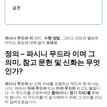
결론
파시니
무드라
의
의미 ,
수행 방법
, 그리고 건강과 웰빙에
미치는 효능에 대해 알아
보세요
정의 –
파시니 무드라
이며 그
의미, 참고 문헌 및 신화는 무엇
인가?
파시니 무드라
는 신체 자세를 포함하는
무드라
중 하나입
니다 . 따라서
자세
무드라
또는
카야
무드라
라고도 불립니
다 . 이
무드라를
수련하려면
할라사나
(
쟁기 자세)를
취해
야 합니다 . 이
무드라를
더 잘 이해하기 위해 그 의미를 간단
히 살펴보겠습니다.