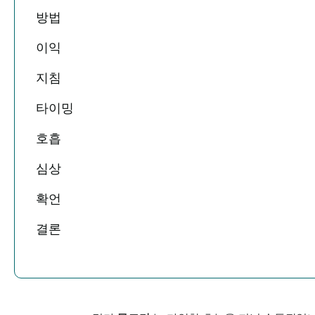
방법
이익
지침
타이밍
호흡
심상
확언
결론