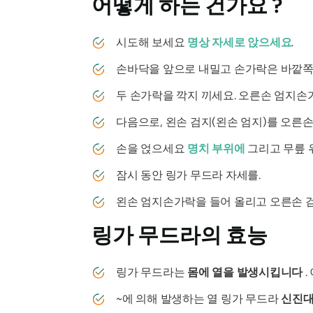
어떻게 하는 건가요
?
시도해 보세요
명상 자세로 앉으세요
.
손바닥을 앞으로 내밀고 손가락은 바깥쪽으
두 손가락을 깍지 끼세요. 오른손 엄지손
다음으로, 왼손 검지(왼손 엄지)를 오른손
손을 얹으세요
명치 부위에
그리고 무릎 
잠시 동안
링가 무드라 자세를
.
왼손 엄지손가락을 들어 올리고 오른손 검
링가 무드라의
효능
링가 무드라는
몸에 열을 발생시킵니다
.
~에 의해 발생하는 열
링가 무드라
신진대