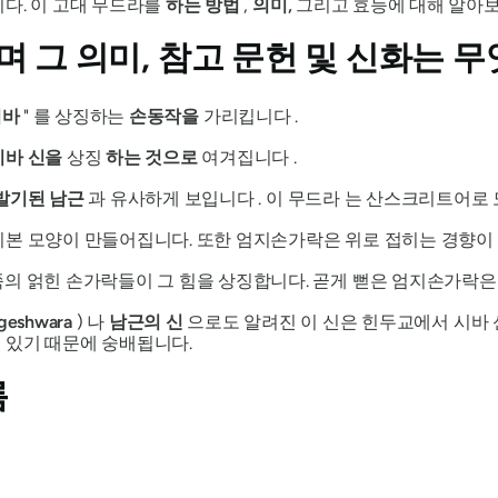
다. 이 고대
무드라를
하는 방법
,
의미,
그리고 효능에 대해 알아보
며 그 의미, 참고 문헌 및 신화는 
시바
"
를 상징하는
손동작을
가리킵니다 .
시바 신을
상징
하는
것으로
여겨집니다 .
발기된 남근
과 유사하게 보입니다 . 이
무드라
는 산스크리트어로
본 모양이 만들어집니다. 또한 엄지손가락은 위로 접히는 경향이
의 얽힌 손가락들이 그 힘을 상징합니다. 곧게 뻗은 엄지손가락은
ngeshwara
) 나
남근의 신
으로도 알려진 이 신은 힌두교에서
시바 
 있기 때문에 숭배됩니다.
름