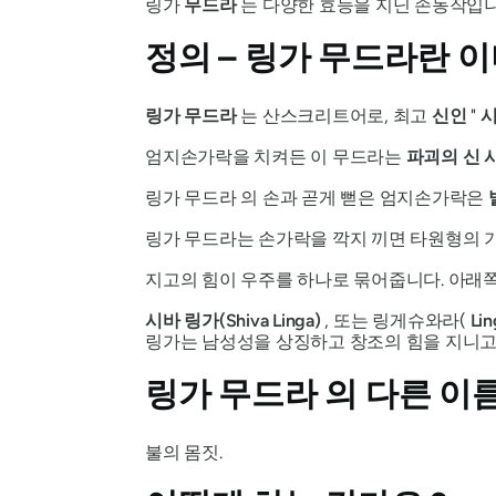
링가
무드라
는 다양한 효능을 지닌 손동작입니
정의 –
링가 무드라란
이
링가 무드라
는 산스크리트어로, 최고
신인
"
엄지손가락을 치켜든 이
무드라는
파괴의 신 
링가 무드라
의 손과 곧게 뻗은 엄지손가락은
링가 무드라는
손가락을 깍지 끼면 타원형의 기
지고의 힘이 우주를 하나로 묶어줍니다. 아래쪽
시바 링가(Shiva Linga)
, 또는 링게슈와라(
Li
링가는
남성성을 상징하고 창조의 힘을 지니고
링가 무드라
의 다른 이
불의 몸짓.