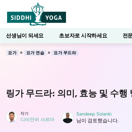
선생님이 되세요
초보자로 시작하세요
전문
7일간의 웰니스
블로그
배우다
»
»
요가
요가 연습
요가 무드라
링가 무드라: 의미, 효능 및 수행
작가
Sandeep Solanki
디비얀쉬 샤르마
님이 검토했습니다.