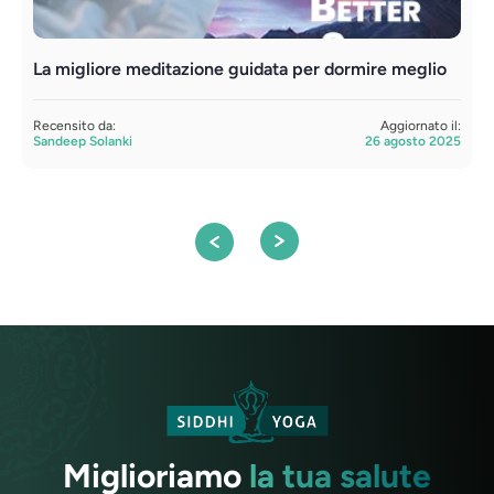
La migliore meditazione guidata per dormire meglio
L
Recensito da:
Aggiornato il:
R
Sandeep Solanki
26 agosto 2025
S
Miglioriamo
la tua salute