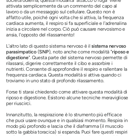
società odierna, questa modalità "attacco o fuga" viene
attivata semplicemente da un commento del capo al
lavoro o da un messaggio sul cellulare. Questo non è
affatto utile, poiché ogni volta che si attiva, la frequenza
cardiaca aumenta, il respiro si fa superficiale e l'adrenalina
inizia a circolare nel corpo. Ciò può causare nervosismo e
ansia, l'opposto del rilassamento!
L'altro lato di questo sistema nervoso è il
sistema nervoso
parasimpatico
(
SNP
), noto anche come modalità "
riposo e
digestione
". Questa parte del sistema nervoso permette di
rilassarsi, digerire correttamente il cibo e assorbire i
nutrienti. Consente di approfondire il respiro e rallentare la
frequenza cardiaca. Questa modalità si attiva quando ci
troviamo in uno stato di profondo rilassamento.
Forse ti starai chiedendo come attivare questa modalità di
riposo e digestione. Esistono alcune tecniche meravigliose
per riuscirci.
Innanzitutto, la respirazione è lo strumento più efficace
che puoi usare ovunque e in qualsiasi momento. Respira in
modo più profondo e lascia che il diaframma (il muscolo
sotto la gabbia toracica) si espanda. Puoi fare questi respiri