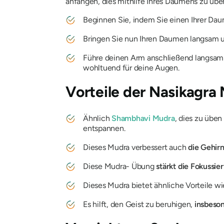
anfangen, dies mithilfe Ihres Daumens zu üben
Beginnen Sie, indem Sie einen Ihrer Daum
Bringen Sie nun Ihren Daumen langsam u
Führe deinen Arm anschließend langsam 
wohltuend für deine Augen.
Vorteile der Nasikagra
Ähnlich
Shambhavi Mudra
, dies zu üben
entspannen.
Dieses
Mudra
verbessert auch
die Gehir
Diese
Mudra-
Übung
stärkt die Fokussi
Dieses
Mudra
bietet ähnliche Vorteile w
Es hilft, den Geist zu beruhigen,
insbeso