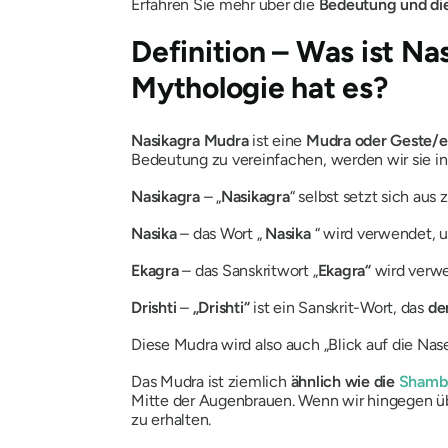
Erfahren Sie mehr über die
Bedeutung und die
Definition – Was ist
Nas
Mythologie hat es?
Nasikagra Mudra
ist eine
Mudra
oder Geste/e
Bedeutung zu vereinfachen, werden wir sie in
Nasikagra
– „
Nasikagra
“
selbst setzt sich au
Nasika
– das Wort „
Nasika
“ wird verwendet,
Ekagra
– das Sanskritwort „
Ekagra“
wird verw
Drishti
–
„
Drishti“
ist ein Sanskrit-Wort, das
de
Diese
Mudra
wird also auch „Blick auf die Nas
Das
Mudra
ist ziemlich
ähnlich wie die
Shamb
Mitte der Augenbrauen. Wenn wir hingegen 
zu erhalten.