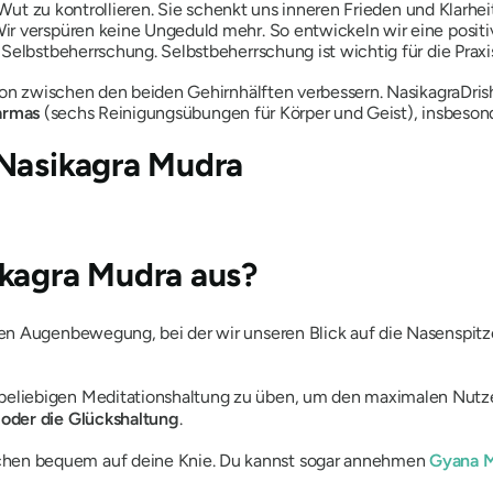
, Wut zu kontrollieren. Sie schenkt uns inneren Frieden und Klarh
r verspüren keine Ungeduld mehr. So entwickeln wir eine positiv
Selbstbeherrschung. Selbstbeherrschung ist wichtig für die Prax
n zwischen den beiden Gehirnhälften verbessern. Nasikagra
Dris
armas
(sechs Reinigungsübungen für Körper und Geist), insbesonde
 Nasikagra Mudra
ikagra Mudra aus?
en Augenbewegung, bei der wir unseren Blick auf die Nasenspitz
 beliebigen Meditationshaltung zu üben, um den maximalen Nutze
 oder die Glückshaltung
.
ächen bequem auf deine Knie. Du kannst sogar annehmen
Gyana 