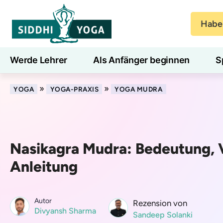
Haben
Werde Lehrer
Als Anfänger beginnen
S
Blog
Lernen
»
»
YOGA
YOGA-PRAXIS
YOGA MUDRA
Nasikagra Mudra: Bedeutung, V
Anleitung
Autor
Rezension von
Divyansh Sharma
Sandeep Solanki