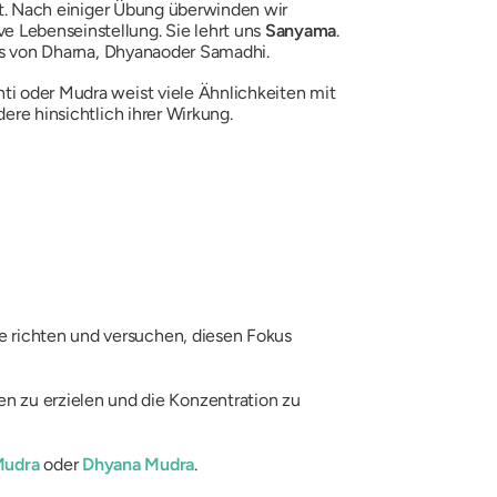
eit. Nach einiger Übung überwinden wir
e Lebenseinstellung. Sie lehrt uns
Sanyama
.
is von
Dharna
,
Dhyana
oder
Samadhi
.
hti
oder
Mudra
weist viele Ähnlichkeiten mit
re hinsichtlich ihrer Wirkung.
e richten und versuchen, diesen Fokus
n zu erzielen und die Konzentration zu
Mudra
oder
Dhyana Mudra
.