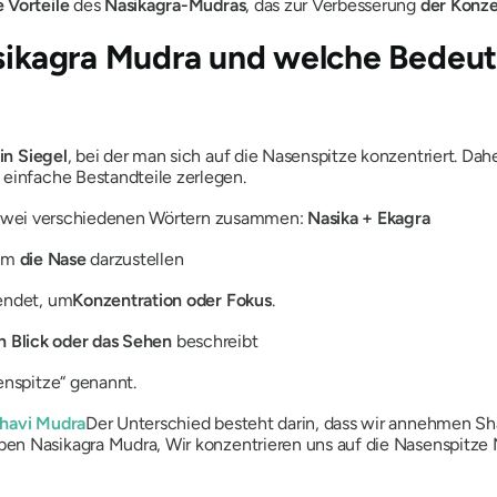
 Vorteile
des
Nasikagra-Mudras
, das zur Verbesserung
der Konze
ikagra Mudra
und welche Bedeut
in Siegel
, bei der man sich auf die Nasenspitze konzentriert. Dah
 einfache Bestandteile zerlegen.
s zwei verschiedenen Wörtern zusammen:
Nasika + Ekagra
 um
die Nase
darzustellen
endet, um
Konzentration oder Fokus
.
n Blick oder das Sehen
beschreibt
enspitze“ genannt.
havi Mudra
Der Unterschied besteht darin, dass wir annehmen
Sh
üben
Nasikagra Mudra,
Wir konzentrieren uns auf die Nasenspitze