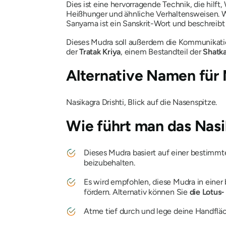
Dies ist eine hervorragende Technik, die hilft
Heißhunger und ähnliche Verhaltensweisen. Wi
Sanyama ist ein Sanskrit-Wort und beschreibt 
Dieses
Mudra
soll außerdem die Kommunikatio
der
Tratak Kriya
, einem Bestandteil der
Shatk
Alternative Namen für
Nasikagra Drishti
, Blick auf die Nasenspitze.
Wie führt man das Nas
Dieses
Mudra
basiert auf einer bestimmt
beizubehalten.
Es wird empfohlen, diese
Mudra
in einer
fördern. Alternativ können Sie
die Lotus-
Atme tief durch und lege deine Handfl