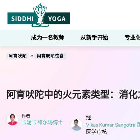
成为一名教师
从新手开始
专业
»
阿育吠陀
阿育吠陀饮食
阿育吠陀中的火元素类型：消化
作者
经
卡妮卡·维尔玛博士
Vikas Kumar Sangotra
医学审核