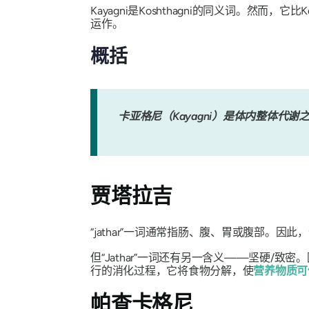
Kayagni
是
Kosht​​hagni
的同义词。然而，它比
K
运作。
概括
卡亚格尼（Kayagni）是体内整体代
贾塔拉吉
“jathar”
一词通常指肠、腹、胃或腹部。因此，
但
“Jathar”
一词还有另一含义——坚硬/致密
行的消化过程，它将食物分解，使
营养物质可
帕查卡格尼