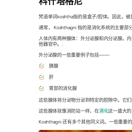
科什塔格尼
梵语单词
koshtha
指的是盒子/腔体。因此，
通常，
Kosht​​hagni
指的是消化系统的主要部
人体内有两种腺体：外分泌腺和内分泌腺。内
他器官中。.
外分泌腺的一些重要例子包括——
胰腺
肝
胃部的消化腺
这些腺体将分泌物分泌到特定的腔隙中。它们
这些腺体就像消防站一样，在
消化
这一盛大的
Kosht​​hagni
还有多个其他同义词。一些重要