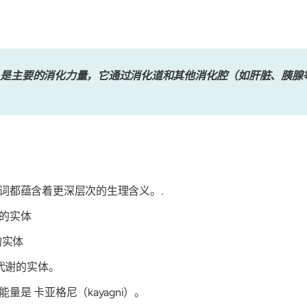
腔，agni – 火）是主要的消化力量，它通过消化道和其他消化腔（如肝脏、
词都蕴含着更深层次的生理含义。.
的实体
的实体
代谢的实体。
化能量是
卡亚格尼（kayagni）
。