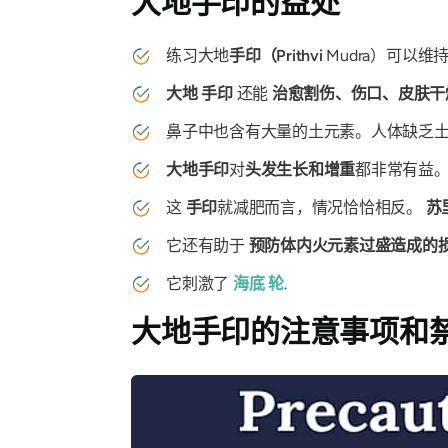
大地手印
的益处
练习大地
手印
（Prithvi
Mudra）可以
大地
手印
还能
治愈割伤、伤口、皮肤干
鼻子中也含有大量的土元素。人体缺乏
大地
手印
对
头发生长和增重
都非常有益
这
手印
就减肥而言，情况恰恰相反。
苏
它还有助于
预防体内火元素过盛造成的
它刺激了
海底
轮
.
大地手印
的注意事项和