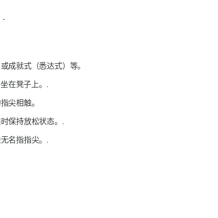
.
）或成就式（
悉达式
）等。
坐在凳子上。.
的指尖相触。
时保持放松状态。.
无名指指尖。.