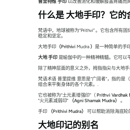
普里特维
手印
以改善消化和缓解膝盖疼痛而
什么是
大地手印
？它的
梵语
中，地球被称为
“Prithvi”
。它包含所有固
稳定和坚定。
大地手印
（Prithivi
Mudra
）
是一种简单的手
大地
手印
是瑜伽中的一种精神精髓。它可以
除了精神层面的意义之外，拇指指尖与大地手
梵语术语
普里提维
意思是“广阔者”，指的是
组合来平衡身体的各个元素。.
它也被称为“土元素增强印”（
Prithvi
Vardhak
“火元素减弱印”
（Agni
Shamak
Mudra）
。
手印
（Prithivi
Mudra）
可以帮助消除海底轮
大地印记
的别名