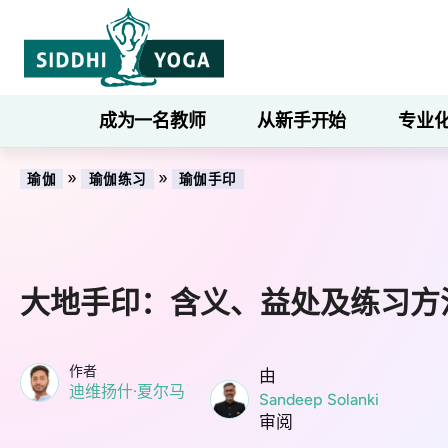
成为一名教师
从新手开始
专业
»
»
瑜伽
瑜伽练习
瑜伽手印
大地手印：含义、益处及练习方
作者
由
迪维扬什·夏尔马
Sandeep Solanki
审阅