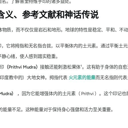
闻名。了解普里特维手印的诸多益处。
含义、参考文献和神话传说
体物质，而不仅仅是岩石和地形。地球的特性是稳定、平和、不动
印，它将拇指和无名指合拢，以平衡体内的土元素。通过平衡土元
平静心绪，使人感到踏实稳重。
印
（Prithvi
Mudra）
接触还能刺激松果体¹。这有助于身体的自愈
（印度教中的）大地女神。拇指代表
火元素的能量
而无名指则代表
Mudra）
，因为它能增强体内的土元素（
Prithvi
）。这个
印记
也
的能量不足。这种能量对于保持身心强健和活力至关重要。