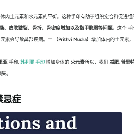
维持体内土元素和水元素的平衡。这种
手印
有助于组织愈合和促进组
燥、皮肤皲裂、骨折、骨密度增加以及指甲脆弱等问题
。这个
手
土元素会导致鼻部疾病。土
（Prithvi
Mudra）
增加体内的土元素，
。
里亚
手印
.
苏利耶
手印
增加身体的
火元素
所以，我们
减肥
.
普里
损失。
禁忌症