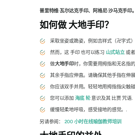
普里特维·瓦尔达克手印、阿格尼·沙马克手印。
如何做
大地手印？
采取坐姿或跪姿，例如吉祥式（
卍字式
然而，这
手印
也可以练习
山
式站立
或者
做
大地
手印
时，你需要用拇指和无名指
其余手指应伸直。请确保其他手指在伸展
你应该双手并用。轻轻地用拇指指尖触碰
您可以添加
海底
轮
意识及其
比贾
咒语
.
缓慢轻柔地呼吸，感受接地的感觉。.
另请参阅：
200 小时在线瑜伽教师培训