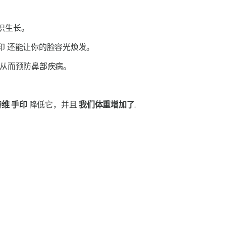
织生长。
印
还能让你的脸容光焕发。
从而预防鼻部疾病。
特维
手印
降低它，并且
我们体重增加了
.