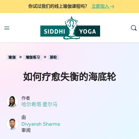
你试过我们的线上瑜伽课程吗？
立即加入
»
»
瑜伽
瑜伽练习
脉轮
如何疗愈失衡的海底轮
作者
哈尔希塔·夏尔马
由
Divyansh Sharma
审阅