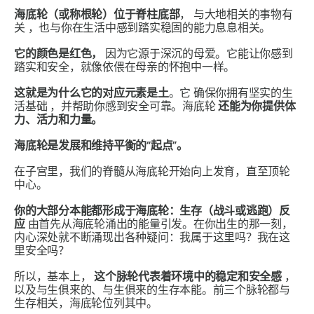
海底轮（或称根轮）位于脊柱底部
，
与大地相关的事物有
关
，也与你在生活中感到踏实稳固的能力息息相关。
它的颜色是红色，
因为它源于深沉的母爱。它能让你感到
踏实和安全，就像依偎在母亲的怀抱中一样。
这就是为什么它的对应元素是土
。它
确保你拥有坚实的生
活基础
，并帮助你感到安全可靠。海底轮
还能为你提供体
力、活力和力量。
海底轮是发展和维持平衡的“起点”。
在子宫里，我们的脊髓从海底轮开始向上发育，直至顶轮
中心。
你的大部分本能都形成于海底轮：生存（战斗或逃跑）反
应
由首先从海底轮涌出的能量引发。在你出生的那一刻，
内心深处就不断涌现出各种疑问：我属于这里吗？我在这
里安全吗？
所以，基本上，
这个脉轮代表着环境中的稳定和安全感
，
以及与生俱来的、与生俱来的生存本能。前三个脉轮都与
生存相关，海底轮位列其中。