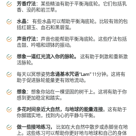
芳香疗法
：某些精油有助于平衡海底轮。它们包括乳
香、没药和岩兰草。
水晶：
有些水晶可以帮助平衡海底轮。比较有效的包
括红碧玉、血石和黑碧玺。
声音疗法：
声音也能帮助平衡海底轮。这些疗法包括
击鼓、吟唱和颂钵的振动。
想象一道红光流入你的脉轮。
这有助于刺激和重新激
活脉轮。
每天以冥想姿势
念诵基本咒语“Lam”
11分钟。这将有
助于促进脉轮能量更有效地流动。
想象
：想象你站在一棵坚固的树干上。这将有助于你
感到更加稳定和踏实。
多花时间亲近大自然，与地球的能量连接
。这有助于
你脚踏实地，找到内心的平静与平衡。
做一些接地练习，
比如在大自然中散步或赤脚坐在地
上。这些练习可以帮助你更好地与地球和自己的身体