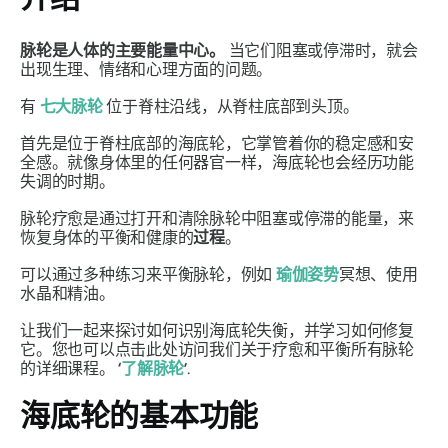
脉轮是人体的主要能量中心。
当它们阻塞或停滞时，就会
出现生理、情绪和心理方面的问题。
有
七大脉轮
位于脊柱沿线，从脊柱底部到头顶。
首先是位于脊柱底部的海底轮，它掌管着你的稳定感和安
全感。就像身体里的任何器官一样，海底轮也会经历功能
失调的时期。
脉轮疗愈是通过打开和清除脉轮中阻塞或停滞的能量，来
恢复身体的平衡和健康的
过程
。
可以通过多种练习来平衡脉轮，例如
瑜伽姿势
冥想、使用
水晶和精油。
让我们一起来探讨如何识别海底轮失衡，并学习如何修复
它。您也可以点击此处访问我们关于疗愈和平衡所有脉轮
的详细课程。
‘
了解脉轮
’
.
海底轮的基本功能