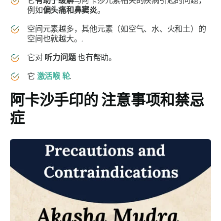
它
有助于缓解
与
阿卡莎
元素相关的疾病引起的问题，
例如
偏头痛和鼻窦炎
。
空间元素越多，其他元素（如空气、水、火和土）的
空间也就越大。.
它对
听力问题
也有帮助。
它
激活喉
轮
.
阿卡沙手印的
注意事项和禁忌
症