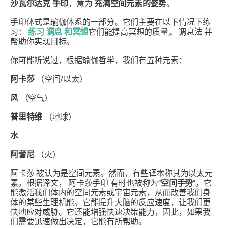
沙瓦尔达克
手印
，意为
充满空间元素的姿势
。
手印
体式是瑜伽体系的一部分。它们主要在以下情况下练
习：
练习
调息
和冥想
它们能提高冥想的质量。
调息法
并
帮助你实现目标。.
你可能听说过，根据瑜伽哲学，我们有五种元素：
阿卡莎
（空间/以太）
风
（空气）
普里特维
（地球）
水
​
阿耆尼
（火）
阿卡莎
被认为是空间元素。然而，有些译本称其为以太元
素。根据译文，
阿卡莎手印
有时也被称为“
空间手势
”。它
能激活我们体内的空间元素或宇宙元素，从而改善我们身
体的某些生理机能。它能提升大脑的反应速度，让我们更
快地应对威胁。它还能增强快速决策能力，因此，如果我
们需要迅速做出决定，它能有所帮助。