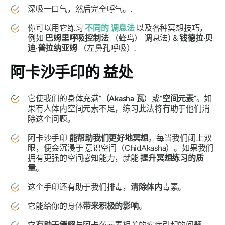
深吸一口气，然后完全呼气。.
你可以用它练习
不同的
调息法
以及各种冥想技巧，
例如
巴姆里呼吸控制法
（蜂鸟）
调息法
) &
钱德拉·贝
迪·普拉纳亚姆
（左鼻孔呼吸）.
阿卡沙手印的
益处
它使我们的身体充满“
（Akasha
瓦
）或“
空间元素
”。如
果有人体内空间元素不足，练习此法将有助于他们消
除这个问题。
阿卡沙手印
能帮助我们更好地冥想
。每当我们闭上双
眼，便会沉浸于
意识空间（ChidAkasha）
。如果我们
拥有更强的空间感知能力，就能
提升冥想练习的质
量
。
这个
手印
还有助于我们排毒，
清除
体内
毒素。
它能给你的身体
带来积极的影响
。