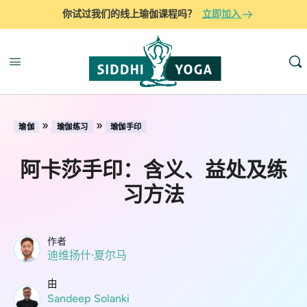
你试过我们的线上瑜伽课程吗？
立即加入
»
»
瑜伽
瑜伽练习
瑜伽手印
阿卡莎手印：含义、益处及练
习方法
作者
迪维扬什·夏尔马
由
Sandeep Solanki