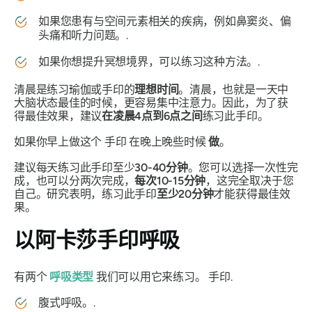
如果您患有与空间元素相关的疾病，例如鼻窦炎、偏
头痛和听力问题。.
如果你想提升冥想境界，可以练习这种方法。.
清晨是练习瑜伽或
手印
的
理想时间
。清晨，也就是一天中
大脑状态最佳的时候，更容易集中注意力。因此，为了获
得最佳效果，建议
在凌晨4点到6点之间
练习此
手印
。
如果你早上做这个
手印
在晚上晚些时候
做
。
建议每天练习此手印至少
30-40分钟
。您可以选择一次性完
成，也可以分两次完成，
每次10-15分钟
，这完全取决于您
自己。研究表明，练习此
手印
至少20分钟
才能获得最佳效
果。
以
阿卡莎手印
呼吸
有两个
呼吸类型
我们可以用它来练习。
手印
.
腹式呼吸。.