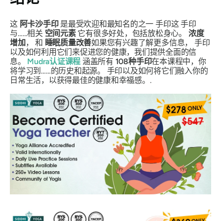
这
阿卡沙手印
是最受欢迎和最知名的之一
手印
这
手印
与……相关
空间元素
它有很多好处，包括放松身心。
浓度
增加
， 和
睡眠质量改善
如果您有兴趣了解更多信息，
手印
以及如何利用它们来促进您的健康，我们提供全面的信
息。
Mudra
认证课程
涵盖所有
108种
手印
在本课程中，你
将学习到……的历史和起源。
手印
以及如何将它们融入你的
日常生活，以获得最佳的健康和幸福感。.