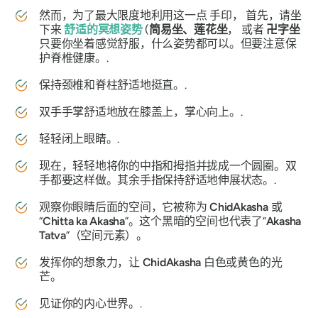
然而，为了最大限度地利用这一点
手印，
首先，请坐
下来
舒适的冥想姿势
(
简易坐、莲花坐
， 或者
卍字坐
只要你坐着感觉舒服，什么姿势都可以。但要注意保
护脊椎健康。.
保持颈椎和脊柱舒适地挺直。.
双手手掌舒适地放在膝盖上，掌心向上。.
轻轻闭上眼睛。.
现在，轻轻地将你的中指和拇指并拢成一个圆圈。双
手都要这样做。其余手指保持舒适地伸展状态。.
观察你眼睛后面的空间，它被称为
ChidAkasha
或
“
Chitta ka
Akasha
”。这个黑暗的空间也代表了“
Akasha
Tatva
”（空间元素）。
发挥你的想象力，让
ChidAkasha
白色或黄色的光
芒。
见证你的内心世界。.