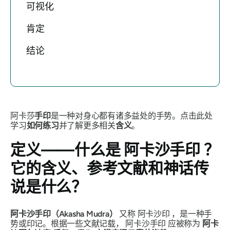
可视化
肯定
结论
阿卡莎
手印
是一种对身心都有诸多益处的手势。点击此处
学习
如何练习
并了解更多相关
含义
。
定义——什么是
阿卡沙手印
？
它的含义、参考文献和神话传
说是什么？
阿卡沙手印（Akasha Mudra）
又称
阿卡沙印
，是一种手
势或印记。根据一些文献记载，
阿卡沙手印
应被称为
阿卡