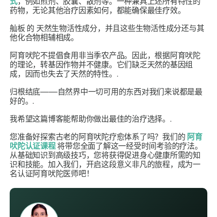
式
，例如煎剂、胶囊、散剂等。一种兼具上述所有特性的
药物，无论其他治疗因素如何，都能确保最佳疗效。
舢板
的
天然生物活性成分，并且这些生物活性成分还与其
他化合物相辅相成。
阿育吠陀不提倡食用非当季农产品。因此，根据阿育吠陀
的理论，转基因作物并不健康。它们缺乏天然的基因组
成，因而也失去了天然的特性。.
归根结底——自然界中一切可用的东西对我们来说都是最
好的。.
我希望这篇博客能帮助你做出最佳的治疗选择。.
您准备好探索古老的阿育吠陀疗愈体系了吗？我们的
阿育
吠陀认证课程
将带您全面了解这一经受时间考验的疗法。
从基础知识到高级技巧，您将获得促进身心健康所需的知
识和技能。加入我们，开启这段意义非凡的旅程，成为一
名认证阿育吠陀医师吧！