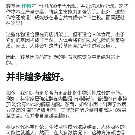
转基因
作物
在上世纪80年代出现，并迅速风靡全球。这些
作物本应产量更高、抗病虫害能力更强等等。此外，这些
作物还被设计成能够在非自然气候条件下生长。而问题就
在这里！
这些作物适合摆在商店货架上，但不适合人体食用。由于
它们的基因构成非自然，人体会将它们视为危险的外来物
质。因此，人体会对这些转基因食品产生过敏反应。.
因此，转基因食品在理想的阿育吠陀饮食中是绝对禁止
的。.
并非越多越好。
如今，我们拥有更多含有更高比例生物活性成分的草药。
例如，科学家已确定醉茄内酯是
南非醉茄
。普通的
南非醉
茄
粉含有2.5%的醉茄内酯。然而，如今市面上出现了浓度
异常高的
南非醉茄
制剂，其醉茄内酯含量可能高达10%甚
至更高。但并非含量越高越好。
根据现代科学理论，生物活性成分浓度越高，人体吸收的
可能性就越大。然而，在大多数情况下，这种方法却适得