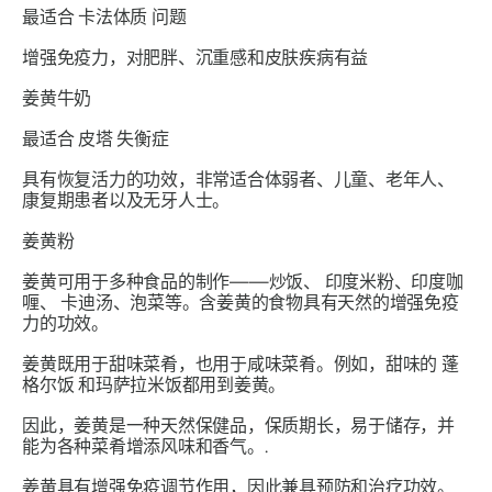
最适合
卡法体质
问题
增强免疫力，对肥胖、沉重感和皮肤疾病有益
姜黄牛奶
最适合
皮塔
失衡症
具有恢复活力的功效，非常适合体弱者、儿童、老年人、
康复期患者以及无牙人士。
姜黄粉
姜黄可用于多种食品的制作——炒饭、
印度
米粉、印度咖
喱、
卡迪汤
、泡菜等。含姜黄的食物具有天然的增强免疫
力的功效。
姜黄既用于甜味菜肴，也用于咸味菜肴。例如，甜味的
蓬
格尔饭
和玛萨拉米饭都用到姜黄。
因此，姜黄是一种天然保健品，保质期长，易于储存，并
能为各种菜肴增添风味和香气。.
姜黄具有增强免疫调节作用，因此兼具预防和治疗功效。