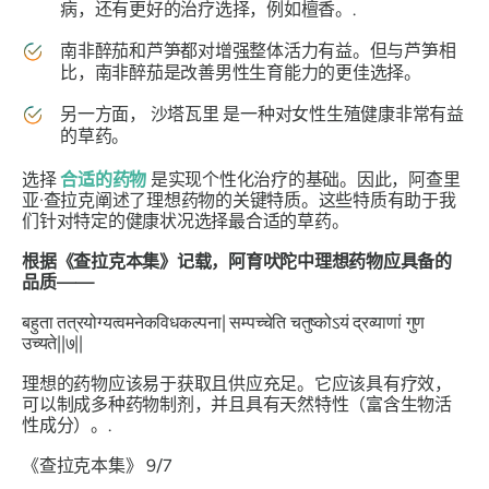
病，还有更好的治疗选择，例如檀香。.
南非醉茄
和
芦笋
都对增强整体活力有益。但与
芦笋
相
比，
南非醉茄
是改善男性生育能力的更佳选择。
另一方面，
沙塔瓦里
是一种对女性生殖健康非常有益
的草药。
选择
合适的药物
是实现个性化治疗的基础。因此，阿查里
亚·查拉克阐述了理想药物的关键特质。这些特质有助于我
们针对特定的健康状况选择最合适的草药。
根据《查拉克本集》记载，阿育吠陀中理想药物应具备的
品质——
बहुता तत्रयोग्यत्वमनेकविधकल्पना| सम्पच्चेति चतुष्कोऽयं ​​द्रव्याणां गुण
उच्यते||७||
理想的药物应该易于获取且供应充足。它应该具有疗效，
可以制成多种药物制剂，并且具有天然特性（富含生物活
性成分）。.
《查拉克本集》
9/7