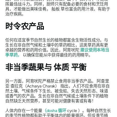
挥最佳战斗力。同样，厨师只有配备必要的食材和烹饪用
具，才能做出美味佳肴。
舢板
草也富含药用汁液，有助于
治疗疾病。
时令农产品
任何在适宜季节自然生长的植物都富含生物活性成分。与
生长在非自然气候和土壤中的草药相比，这类草药具有更
卓越的营养和药用价值。因此，阿育吠陀
建议使用本地当
季草药，
以确保您能从中获得最佳的药用精华。
非当季蔬果与
体质
平衡
另一方面，阿育吠陀严格禁止食用非当季农产品。
阿查里
亚·查拉克（Acharya Charak）
指出，人们不应食用在非自
然土壤、气候条件下生长、被虫蛀、失去天然形态、味道
或香气的农产品。生长在非自然气候或土壤条件下的植物
自然缺乏天然营养，甚至可能对健康有害或有毒！
人体内存在一个能量
（dosha
循环
cycle ）。每种自然生长
的季节性植物都有助于平衡体内的
能量
循环。但反季节植