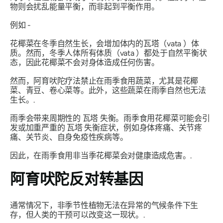
物则会扰乱
能量
平衡，而非起到平衡作用。
例如 -
花椰菜在冬季自然生长，会增加体内的
瓦塔
（vata
）体
质。然而，冬季人体所有
体质（vata
）都处于自然平衡状
态，因此花椰菜不会对身体造成任何伤害。
然而，阿育吠陀疗法禁止在雨季食用蔬菜，尤其是花椰
菜、青豆、卷心菜等。此外，这些蔬菜在雨季自然也无法
生长。.
雨季会带来周期性的
瓦塔
失衡。雨季食用花椰菜可能会引
发或加重严重的
瓦塔
失衡症状，例如身体疼痛、关节疼
痛、关节炎、自身免疫性疾病等。
因此，在雨季食用非当季花椰菜会对健康造成危害。.
阿育吠陀反对转基因
通常情况下，非季节性植物无法在异常的气候条件下生
存，但人类的干预可以改变这一现状。.