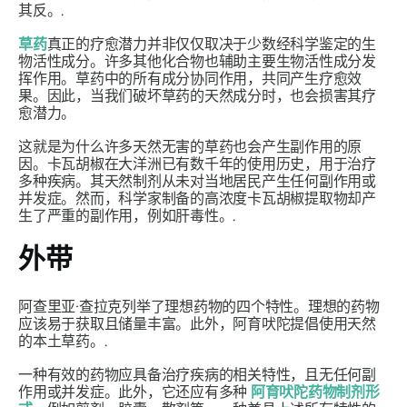
其反。.
草药
真正的疗愈潜力并非仅仅取决于少数经科学鉴定的生
物活性成分。许多其他化合物也辅助主要生物活性成分发
挥作用。草药中的所有成分协同作用，共同产生疗愈效
果。因此，当我们破坏草药的天然成分时，也会损害其疗
愈潜力。
这就是为什么许多天然无害的草药也会产生副作用的原
因。卡瓦胡椒在大洋洲已有数千年的使用历史，用于治疗
多种疾病。其天然制剂从未对当地居民产生任何副作用或
并发症。然而，科学家制备的高浓度卡瓦胡椒提取物却产
生了严重的副作用，例如肝毒性。.
外带
阿查里亚·查拉克列举了理想药物的四个特性。理想的药物
应该易于获取且储量丰富。此外，阿育吠陀提倡使用天然
的本土草药。.
一种有效的药物应具备治疗疾病的相关特性，且无任何副
作用或并发症。此外，它还应有多种
阿育吠陀药物制剂形