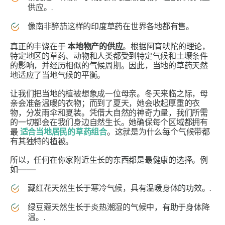
供应。.
像南非
醉茄
这样的印度草药在世界各地都有售。
真正的丰饶在于
本地物产的供应
。根据阿育吠陀的理论，
特定地区的草药、动物和人类都受到特定气候和土壤条件
的影响，并经历相似的气候周期。因此，当地的草药天然
地适应了当地气候的平衡。
让我们把当地的植被想象成一位母亲。冬天来临之际，母
亲会准备温暖的衣物；而到了夏天，她会收起厚重的衣
物，分发雨伞和夏装。凭借大自然的神奇力量，我们所需
的一切都会在我们身边自然生长。她确保每个区域都拥有
最
适合当地居民的草药组合
。这就是为什么每个气候带都
有其独特的植被。
所以，任何在你家附近生长的东西都是最健康的选择。例
如——
藏红花天然生长于寒冷气候，具有温暖身体的功效。.
绿豆蔻天然生长于炎热潮湿的气候中，有助于身体降
温。.