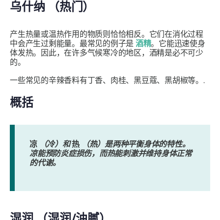
乌什纳
（热门）
产生热量或温热作用的物质则恰恰相反。它们在消化过程
中会产生过剩能量。最常见的例子是
酒精
。它能迅速使身
体发热。因此，在许多气候寒冷的地区，酒精是必不可少
的。
一些常见的辛辣香料有丁香、肉桂、黑豆蔻、黑胡椒等。.
概括
凉
（冷）和
热
（热）是两种平衡身体的特性。
凉能预防炎症损伤，而热能刺激并维持身体正常
的代谢。
湿润
（湿润/油腻）