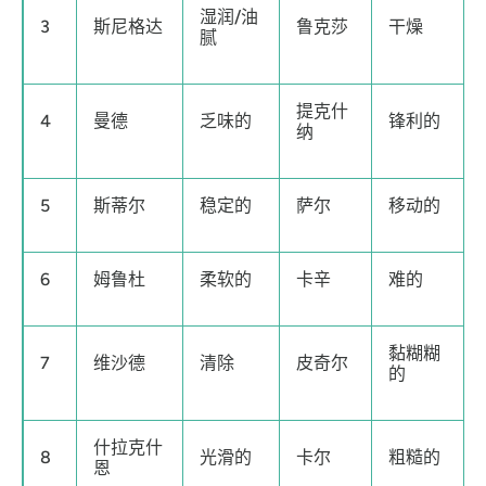
湿润/油
3
斯尼格达
鲁克莎
干燥
腻
提克什
4
曼德
乏味的
锋利的
纳
5
斯蒂尔
稳定的
萨尔
移动的
6
姆鲁杜
柔软的
卡辛
难的
黏糊糊
7
维沙德
清除
皮奇尔
的
什拉克什
8
光滑的
卡尔
粗糙的
恩