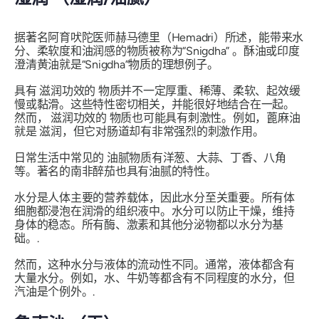
据著名
阿育吠陀医师
赫马德里（Hemadri）所述，能带来水
分、柔软度和油润感的物质被称为
“Snigdha”
。酥油或印度
澄清黄油就是
“Snigdha”
物质的理想例子。
具有
滋润功效的
物质并不一定厚重、稀薄、柔软、起效缓
慢或黏滑。这些特性密切相关，并能很好地结合在一起。
然而，
滋润功效的
物质也可能具有刺激性。例如，蓖麻油
就是
滋润
，但它对肠道却有非常强烈的刺激作用。
日常生活中常见的
油腻
物质有洋葱、大蒜、丁香、八角
等。著名的南非醉茄也具有油腻的特性。
水分是人体主要的营养载体，因此水分至关重要。所有体
细胞都浸泡在润滑的组织液中。水分可以防止干燥，维持
身体的稳态。所有酶、激素和其他分泌物都以水分为基
础。.
然而，这种水分与液体的流动性不同。通常，液体都含有
大量水分。例如，水、牛奶等都含有不同程度的水分，但
汽油是个例外。.