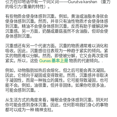
引力在印地语中有一个同义词——Gurutva
karshan
（
重力
的吸引力/重量的特性）。
有些物质会使身体感到沉重。例如，黄油或油脂本身就会
使身体感到沉重。然而，并非只有油性物质才会使身体感
到沉重。精油不会使身体感到沉重，反而有助于缓解这种
沉重感。另一方面，奶酪或蘑菇虽然不含油脂，但却会使
身体感到沉重
。
沉重感还有另一个代谢方面。沉重的物质通常难以消化和
吸收。因此，沉重感往往表现为一种趋于紧实的倾向。紧
实的物质难以分解。然而，即使被分解，它又会再次变得
紧实。所以，这些
Gunas
基本上是
物质的代谢倾向。.
例如，动物脂肪加热后会熔化，但之后可能会再次凝固。
因此，它倾向于凝固或变得致密。然而，沉重感并非取决
于凝固性，而是一种独立的属性。它可能导致凝固，也可
能不会。例如，油很重，但并非固体。如果你吃很多油，
可能会感到沉重。.
从生活方式的角度来看，睡眠会使身体感到沉重。阴天时
你可能会感到身体沉重。因此，任何影响我们身心的事物
都可以成为一种
精神支柱
。