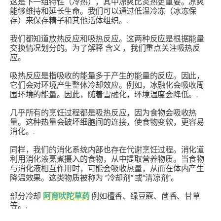
这是下一组特性（冷热），其中凉爽比炎热更重要。凉爽
能够维持和延长生命。我们可以通过低温冷冻（冰冻保
存）来保存精子和其他活体组织。.
我们都知道放热反应和吸热反应。这两种反应是根据能量
交换情况划分的。为了解释
含义
，我们重点关注吸热反
应。
吸热反应是指吸收的能量多于产生的能量的反应。因此，
它们会对环境产生整体冷却效应。例如，冰融化会吸收周
围环境的能量。因此，随着雪融化，环境温度会降低。.
几乎所有的烹饪过程都是吸热反应，因为食物会吸收热
量。这种热量会破坏细胞间的连接，使食物变软，更容易
消化。.
同样，我们的消化系统内部也存在代谢烹饪过程。消化道
利用消化液烹煮摄入的食物，从中提取营养物质。当食物
与消化液相互作用时，可能会吸收热量，从而在体内产生
降温效果。这类物质被称为
“冷却剂”
或“清凉剂”。
部分冷却
阿育吠陀草药
例如檀香、绿豆蔻、茴香、甘草
等。.