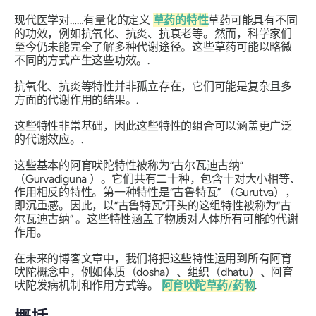
现代医学对……有量化的定义
草药的特性
草药可能具有不同
的功效，例如抗氧化、抗炎、抗衰老等。然而，科学家们
至今仍未能完全了解多种代谢​​途径。这些草药可能以略微
不同的方式产生这些功效。.
抗氧化、抗炎等特性并非孤立存在，它们可能是复杂且多
方面的代谢作用的结果。.
这些特性非常基础，因此这些特性的组合可以涵盖更广泛
的代谢效应。.
这些基本的阿育吠陀特性被称为
“古尔瓦迪古纳”
（Gurvadiguna
）。它们共有二十种，包含十对大小相等、
作用相反的特性。第一种特性是
“古鲁特瓦”
（Gurutva），
即沉重感。因此，以
“古鲁特瓦”
开头的这组
特性
被称为
“古
尔瓦迪古纳”
。这些
特性
涵盖了物质对人体所有可能的代谢
作用。
在未来的博客文章中，我们将把这些特性运用到所有阿育
吠陀概念中，例如体质（dosha）、组织（dhatu）、阿育
吠陀发病机制和作用方式等。
阿育吠陀草药/药物
.