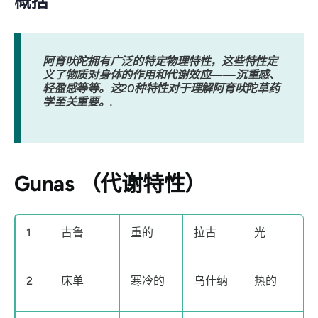
概括
阿育吠陀拥有广泛的特定物理特性，这些特性定
义了物质对身体的作用和代谢效应——沉重感、
轻盈感等等。这20种特性对于理解阿育吠陀草药
学至关重要。.
Gunas
（代谢特性）
1
古鲁
重的
拉古
光
2
床单
寒冷的
乌什纳
热的