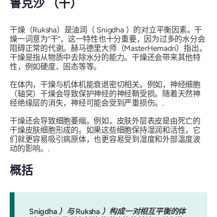
鲁克沙
（干）
干燥（Ruksha）
是油润（
Snigdha
）的对立平衡因素。
干
燥
一词意为“干”，这一特性也十分重要，因为过多的水分会
阻碍正常的代谢。赫马德里大师（MasterHemadri）指出，
干燥是指从物质中去除水分的能力。干燥还会带来其他特
性，例如硬度、固态等等。
在体内，干燥与机体机能衰退密切相关。例如，神经细胞
（轴突）干燥会导致保护神经的神经鞘受损。随着天然神
经绝缘层的消失，神经可能会受到严重损伤。.
干燥还会导致细胞萎缩。例如，皮肤外层表皮是由死亡的
干燥皮肤细胞形成的。如果这些细胞保持湿润和活性，它
们就更容易吸引病原体，也更容易受到湿度和外部温度波
动的影响。.
概括
Snigdha
）与
Ruksha
）构成一对相互平衡的体