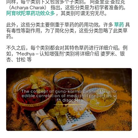
同样，每个类别下又包含多个子类别。
阿查里亚·查拉克
（Acharya Charak）
指出，这些分类是为初学者准备的。
阿育吠陀草药功效众多
，其类别可谓无穷无尽。
此外，这些分类主要侧重于草药的药用功效。许多
草药
具
有毒性等副作用，为了简化分类，这些分类忽略了此类草
药。
不久之后，每个类别都会对其特色草药进行详细介绍。例
如，“
Medhya
– 认知增强剂”类别将详细介绍
婆罗米、银
杏、甘松
等