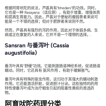
根据阿育吠陀的说法，芦荟具有“
bhedani
”的功效。同时，
它也是一种
Rasayana
（适应原），有助于增重、增强体质
和提高生育能力。因此，芦荟对于便秘的瘦弱患者来说可
能是一个不错的选择；但对于肥胖者来说则不然。
然而，芦荟具有强烈的泻药作用，因此对于体弱多病、生
病或正在康复的人来说，它并不是一个理想的选择。.
Sansran
与番泻叶 (Cassia
augustifolia)
番泻叶具有“
舒缓
”功效。它能刺激肠道神经系统，促进肠道
蠕动。同时，它还具有
驱风作用
，有助于缓解胀气。
番泻叶具有特殊的驱虫作用，这归功于其强大的蠕动刺激
作用。它还能激活肝脏，促进胆汁分泌。这些独特的药用
特性使番泻叶成为治疗蛔虫引起的阻塞性黄疸的首选药
物。.
阿育吠陀药理分类