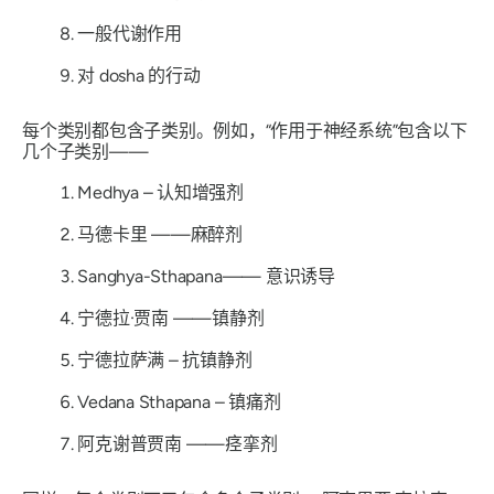
一般代谢作用
对 dosha 的行动
每个类别都包含子类别。例如，“作用于神经系统”包含以下
几个子类别——
Medhya
– 认知增强剂
马德卡里
——麻醉剂
Sanghya-Sthapana——
意识诱导
宁德拉·贾南
——镇静剂
宁德拉萨满
– 抗镇静剂
Vedana Sthapana
– 镇痛剂
阿克谢普贾南
——痉挛剂