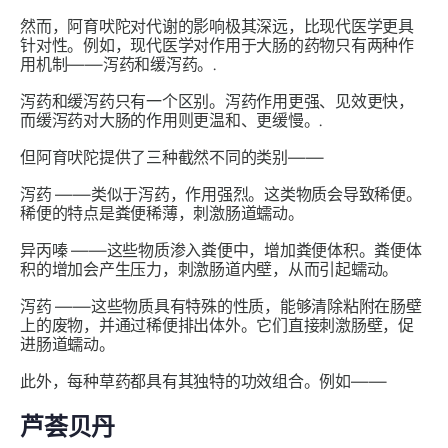
然而，阿育吠陀对代谢的影响极其深远，比现代医学更具
针对性。例如，现代医学对作用于大肠的药物只有两种作
用机制——泻药和缓泻药。.
泻药和缓泻药只有一个区别。泻药作用更强、见效更快，
而缓泻药对大肠的作用则更温和、更缓慢。.
但阿育吠陀提供了三种截然不同的类别——
泻药
——类似于泻药，作用强烈。这类物质会导致稀便。
稀便的特点是粪便稀薄，刺激肠道蠕动。
异丙嗪
——这些物质渗入粪便中，增加粪便体积。粪便体
积的增加会产生压力，刺激肠道内壁，从而引起蠕动。
泻药
——这些物质具有特殊的性质，能够清除粘附在肠壁
上的废物，并通过稀便排出体外。它们直接刺激肠壁，促
进肠道蠕动。
此外，每种草药都具有其独特的功效组合。例如——
芦荟
贝丹