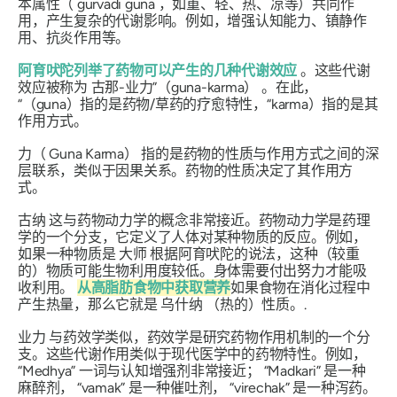
本属性（
gurvadi guna
，如重、轻、热、凉等）共同作
用，产生复杂的代谢影响。例如，增强认知能力、镇静作
用、抗炎作用等。
阿育吠陀列举了药物可以产生的几种代谢效应
。这些代谢
效应被称为
古那-业力”（guna-karma）
。在此，
“
（guna
）指的是药物/草药的疗愈特性，“
karma
）指的是其
作用方式。
力（
Guna Karma）
指的是药物的性质与作用方式之间的深
层联系，类似于因果关系。药物的性质决定了其作用方
式。
古纳
这与药物动力学的概念非常接近。药物动力学是药理
学的一个分支，它定义了人体对某种物质的反应。例如，
如果一种物质是
大师
根据阿育吠陀的说法，这种（较重
的）物质可能生物利用度较低。身体需要付出努力才能吸
收利用。
从高脂肪食物中获取营养
如果食物在消化过程中
产生热量，那么它就是
乌什纳
（热的）性质。.
业力
与药效学类似，药效学是研究药物作用机制的一个分
支。这些代谢作用类似于现代医学中的药物特性。例如，
“Medhya”
一词与认知增强剂非常接近；
“Madkari”
是一种
麻醉剂，
“vamak”
是一种催吐剂，
“virechak”
是一种泻药。