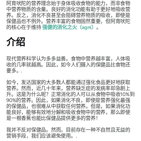
阿育吠陀的营养理念始于身体吸收食物的能力，而非食物
中营养物质的含量。良好的消化功能有助于更好地吸收营
养。反之，消化不良甚至会阻碍营养物质的吸收，即使是
保健品也不例外。营养丰富的食物固然重要，但阿育吠陀
的核心在于维持
强健的消化之火（agni）
。
介绍
现代营养科学认为多多益善。食物中营养越丰富，人体吸
收的几率就越高。因此，如今人们摄入的保健品比食物还
要多。.
如今，发达国家的大多数人都能通过强化食品更好地获取
营养。然而，近几十年来，营养缺乏症的发病率却急剧上
升。这是为什么呢？正常消化的人可以从食物中吸收10%到
90%的营养。因此，如果消化不良，即使是营养强化最强
的保健品，也很难从中获取任何营养。但是，如果消化功
能良好，能够有效地分解和吸收食物中的营养，那么即使
是一根香蕉也能比保健品提供更多的营养！
我并不反对保健品。然而，目前存在一种不自然且无益的
营销手段，我们应该避免使用。.