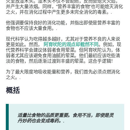
火里放湿木头。湿木头不仅不会助燃，反而会熄灭火焰，
并产生大量浓烟。同样，“营养丰富的食物”也可能熄灭消化
之火，并在消化过程中产生更多未完全消化的毒素。.
他强调要保持良好的消化功能，并指出即使是营养丰富的
食物也不应该大量食用。.
现代科学认为吃得越多越好，尤其对于营养不良的人来说
更是如此。然而，
阿育吠陀的观点却截然不同
。例如，现
代营养科学会建议体弱者食用荤菜。但阿育吠陀认为，体
弱者尤其应该避免食用油腻的荤菜。他们最初应该吃些清
淡的食物，然后逐渐过渡到丰盛的荤菜。这合乎逻辑！
为了最大限度地吸收能量和营养，我们首先必须点燃消化
之​​火。.
概括
适量比食物的品质更重要。食用不当，即使是灵
丹妙药也会变成毒药。.