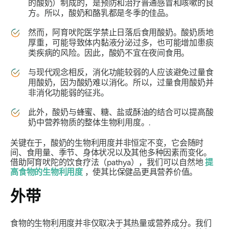
的酸奶）制成的，是预防和治疗普通感冒和咳嗽的良
方。所以，酸奶和酪乳都是冬季的
佳品
。
然而，阿育吠陀医学禁止日落后食用酸奶。酸奶质地
厚重，可能导致体内黏液分泌过多，也可能增加患痰
类疾病的风险。因此，酸奶不宜在夜间
食用
。
与现代观念相反，消化功能较弱的人应该避免过量食
用酸奶，因为酸奶难以消化。所以，过量食用酸奶并
非消化功能弱的
征兆
。
此外，酸奶与蜂蜜、糖、盐或酥油的结合可以提高酸
奶中营养物质的整体生物利用度。.
关键在于，酸奶的生物利用度并非恒定不变，它会随时
间、食用量、季节、身体状况以及其他多种因素而变化。
借助阿育吠陀的饮食疗法（pathya），我们可以自然地
提
高食物的生物利用度
，使其比保健品更具营养价值。
外带
食物的生物利用度并非仅取决于其热量或营养成分。我们