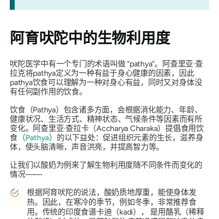
阿育吠陀中的生物利用度
吠陀医学中有一个专门的术语叫做
“pathya”
。阿查里亚·查
拉克将pathya定义为一种有益于身心健康的因素，因此
pathya饮食可以理解为一种对身心有益，同时又对身体没
有任何副作用的饮食。
饮食（Pathya）
包含诸多方面，会根据消化能力、年龄、
健康状况、生活方式、精神状态、气候条件等因素而有所
变化。阿查里亚·查拉卡（Accharya Charaka）提倡食用饮
食
（Pathya）
的以下益处：促进组织元素的生长，滋养身
体，使头脑清晰，声音洪亮，并提高智力等。
让我们以酸奶为例来了解生物利用度随不同条件而变化的
情况——
根据阿育吠陀的说法，酸奶质地厚重，能使身体发
热。因此，在寒冷的季节，例如冬季，非常推荐食
用。传统的印度食谱
卡迪（kadi），
是用酪乳（稀释