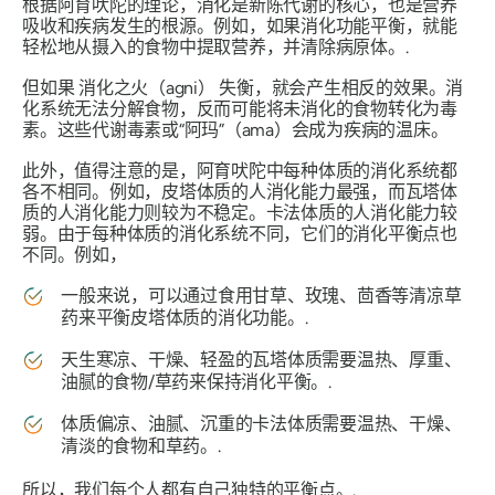
根据阿育吠陀的理论，消化是新陈代谢的核心，也是营养
吸收和疾病发生的根源。例如，如果消化功能平衡，就能
轻松地从摄入的食物中提取营养，并清除病原体。.
但如果
消化之火（agni）
失衡，就会产生相反的效果。消
化系统无法分解食物，反而可能将未消化的食物转化为毒
素。这些代谢毒素或“阿玛”（ama）会成为疾病的温床。
此外，值得注意的是，阿育吠陀中每种体质的消化系统都
各不相同。例如，皮塔体质的人消化能力最强，而瓦塔体
质的人消化能力则较为不稳定。卡法体质的人消化能力较
弱。由于每种体质的消化系统不同，它们的消化平衡点也
不同。例如，
一般来说，可以通过食用甘草、玫瑰、茴香等清凉草
药来平衡皮塔体质的消化功能。.
天生寒凉、干燥、轻盈的瓦塔体质需要温热、厚重、
油腻的食物/草药来保持消化平衡。.
体质偏凉、油腻、沉重的卡法体质需要温热、干燥、
清淡的食物和草药。.
所以，我们每个人都有自己独特的平衡点。.