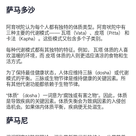
萨马多沙
阿育吠陀认为每个人都有独特的体质类型。阿育吠陀中有
三种主要的代谢模式——
瓦塔（Vata）、皮塔（Pitta）
和
卡法（Kapha）
。这些模式又包含多个子类别。
每种代谢模式都有其独特的特征。例如，
瓦塔
体质的人喜
欢温暖的环境，而
皮塔
体质的人则更适应清凉的食物和生
活方式。
为了保持最佳健康状态，人体应维持
三脉（dosha）
或代谢
模式的平衡。
三脉
或生物节律是维持健康的关键因素。所
有其他代谢功能都依赖于生物节律。
“体质”
（dosha
）一词意为“腐蚀或有害之物”。因此，
体质
是导致疾病的关键因素。体质失衡
会
为致病因素的入侵创
造机会。如果体内
体质
平衡，疾病便无处滋生。
萨马尼