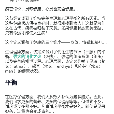
感官愉悦，灵魂健康，心灵也完全健康。.
这节经文谈到了维持完美生理和心理平衡的所有因素。当
这种健康状态保持良好时，就很难找到病人！这就是为什
么在古代，疾病被归咎于天意。如果健康状态完美无缺，
只有命运才能使人生病！
这个定义涵盖了健康的三个维度——身体、情感和精神。.
生理健康方面，该定义谈到了代谢生物节律（
三脉
）的平
衡、
强大的消化之火
（
火热
）、强健的组织系统（
组织
）
以及完善的排泄过程。心理层面，该定义列举了灵魂（梵
文：
atma
）、感官（梵文：
endriya
）和心智（梵文：
man
）的健康状况。
平衡
在医疗保健方面，我们大多数人都认为越多越好。因此，
我们追求更多的营养、更多的保健品等等。但过犹不及，
适度或过多都不好。凡事适度平衡才是好的。即使是灵丹
妙药，过量也会变成毒药。.