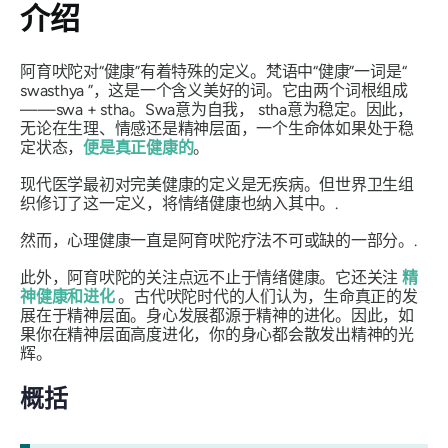
介绍
阿育吠陀对“健康”有着特殊的定义。梵语中“健康”一词是“
swasthya
”，这是一个含义美好的词。它由两个词根组成
——swa
+
stha。Swa
意为自我，
stha
意为稳定。因此，
无论在生理、情感还是精神层面，一个生命体如果处于稳
定状态，
便是真正健康的
。
现代医学最初对完美健康的定义是无疾病。但世界卫生组
织修订了这一定义，将情绪健康也纳入其中。.
然而，心理健康一直是阿育吠陀疗法不可或缺的一部分。.
此外，阿育吠陀的关注点远不止于情绪健康。它还关注
精
神健康和进化
。古代吠陀时代的人们认为，生命真正的发
展在于精神层面。身心发展都源于精神的进化。因此，如
果你在精神层面高度进化，你的身心都会散发出精神的光
辉。
概括