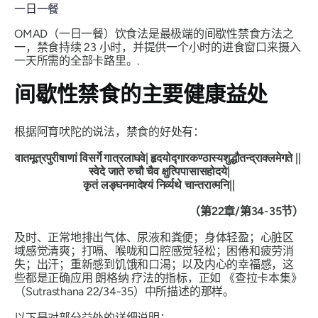
一日一餐
OMAD（一日一餐）饮食法是最极端的间歇性禁食方法之
一，禁食持续 23 小时，并提供一个小时的进食窗口来摄入
一天所需的全部卡路里。.
间歇性禁食的主要健康益处
根据阿育吠陀的说法，禁食的好处有：
वातमूत्रपुरीषाणां
विसर्गे
गात्रलाघवे
|
हृदयोद्गारकण्ठास्यशुद्धौतन्द्राक्लमेगते
||
स्वेदे
जाते
रुचौ
चैव
क्षुत्पिपासासहोदये
|
कृतं
लङ्घनमादेश्यं
निर्व्यथे
चान्तरात्मनि
||
（第22章/第34-35节）
及时、正常地排出气体、尿液和粪便；身体轻盈；心脏区
域感觉清爽；打嗝、喉咙和口腔感觉轻松；困倦和疲劳消
失；出汗；重新感到饥饿和口渴；以及内心的幸福感，这
些都是正确应用
朗格纳
疗法的指标，正如
《查拉卡本集》
（Sutrasthana 22/34-35）中所描述的那样。
以下是对部分益处的详细说明：