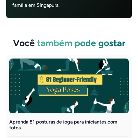
família em Singapura.
Você
também pode gostar
Aprenda 81 posturas de ioga para iniciantes com
E
fotos
e