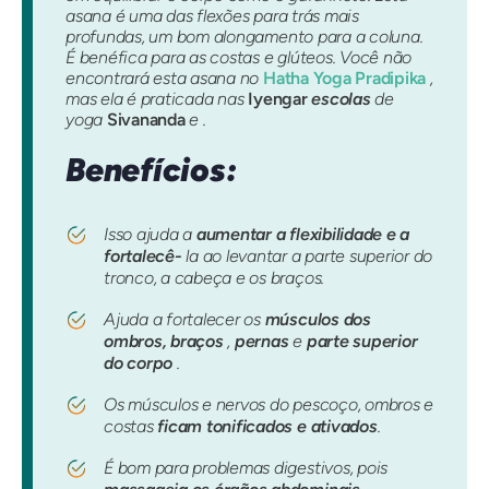
asana é uma das flexões para trás mais
profundas, um bom alongamento para a coluna.
É benéfica para as costas e glúteos. Você não
encontrará esta asana no
Hatha Yoga Pradipika
,
mas ela é praticada nas
Iyengar
escolas
de
yoga
Sivananda
e .
Benefícios:
Isso ajuda a
aumentar a flexibilidade e a
fortalecê-
la ao levantar a parte superior do
tronco, a cabeça e os braços.
Ajuda a fortalecer os
músculos
dos
ombros,
braços
,
pernas
e
parte superior
do corpo
.
Os músculos e nervos do pescoço, ombros e
costas
ficam tonificados e ativados
.
É bom para problemas digestivos, pois