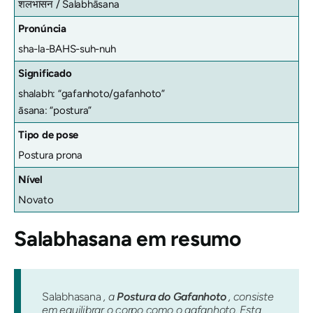
शलभासन / Śalabhāsana
Pronúncia
sha-la-BAHS-suh-nuh
Significado
shalabh: “gafanhoto/gafanhoto”
āsana: “postura”
Tipo de pose
Postura prona
Nível
Novato
Salabhasana
em resumo
Salabhasana
, a
Postura do Gafanhoto
, consiste
em equilibrar o corpo como o gafanhoto. Esta