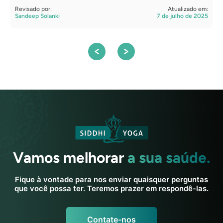
Revisado por:
Atualizado em:
R
Sandeep Solanki
7 de julho de 2025
S
Vamos melhorar
a sua saúde.
Fique à vontade para nos enviar quaisquer perguntas
que você possa ter. Teremos prazer em respondê-las.
Contate-nos